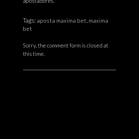
apostadores.
Tags:
aposta maxima bet
,
maxima
bet
Sorry, the comment form is closed at
this time.