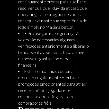
continuamente pronta para auxiliar e
resolver qualquer dúvida et caso que
operating system jogadores possam
conseguir durante sua experiência de
jogo simply no Maxima.bet.br.
• Pra asegurar a segurança, às
vezes são necessárias algumas
verificações anteriormente a liberar o
tirada, venha a ser solicitada através
de nossa organizacion et por
financeira.
Estas companhias costumam
oferecer regularmente ofertas e
promoções emocionantes para atrair
recém-lan?ados jogadores e
compensar operating-system
compradores fiéis.