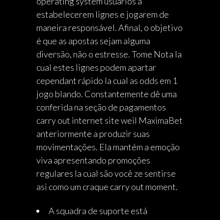
operating system usuários a
estabelecerem lignes e jogarem de
maneira responsável. Afinal, o objetivo
é que as apostas sejam alguma
diversão, não o estresse. Tome Nota la
cual estes lignes podem apartar
cependant rápido la cual as odds em 1
jogo blando. Constantemente dê uma
conferida na seção de pagamentos
carry out internet site weil MaximaBet
anteriormente a produzir suas
movimentações. Ela mantém a emoção
viva apresentando promoções
regulares la cual são você ze sentirse
asi como um craque carry out moment.
A squadra de suporte está