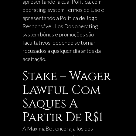
apresentando la cual Política, com
operating-system Termos de Uso e
apresentando a Política de Jogo
Responsável. Los Dos operating
system bônus e promoções são
facultativos, podendo se tornar
recusados a qualquer dia antes da
aceitação.
Stake – Wager
Lawful Com
Saques A
Partir De R$1
A MaximaBet encoraja los dos