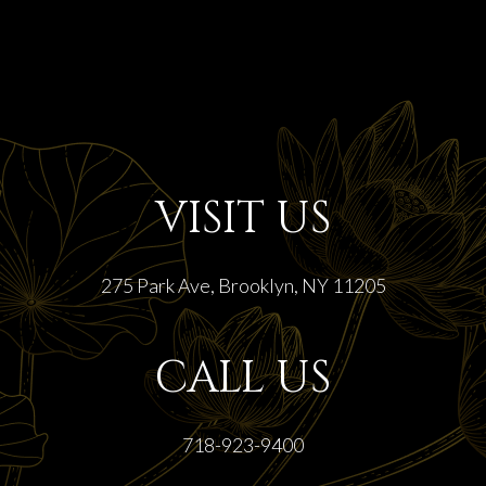
VISIT US
275 Park Ave, Brooklyn, NY 11205
CALL US
718-923-9400