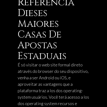
Referencia
Dieses
Maiores
Casas De
Apostas
Estaduais
É só visitar o web site formal direto
através do browser do seu dispositivo,
venha a ser Android ou iOS, e
aproveitar as vantagens que a
plataforma traz a los dos operating-
system usuários. Você terá acesso a los
dos operating system recursos e