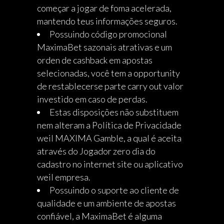
começar a jogar de foma acelerada,
mantendo teus informações seguros.
Possuindo código promocional
MaximaBet sazonais atrativas e um
orden de cashback em apostas
selecionadas, você tem a opportunity
de restablecerse parte carry out valor
investido em caso de perdas.
Estas disposições não substituem
nem alteram a Política de Privacidade
weil MAXIMA Gamble, a qual é aceita
através do Jogador zero dia do
cadastro no internet site ou aplicativo
weil empresa.
Possuindo o suporte ao cliente de
qualidade e um ambiente de apostas
confiável, a MaximaBet é alguma