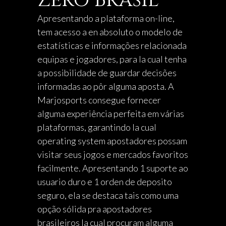
Zero Brasil
Apresentando a plataforma on-line,
tem acesso a en absoluto o modelo de
estatísticas e informações relacionada
equipas e jogadores, para la cual tenha
a possibilidade de guardar decisões
informadas ao pôr alguma aposta. A
Marjosports consegue fornecer
alguma experiência perfeita em várias
plataformas, garantindo la cual
operating system apostadores possam
visitar seus jogos e mercados favoritos
facilmente. Apresentando 1 suporte ao
usuario duro e 1 orden de deposito
seguro, ela se destaca tais como uma
opção sólida pra apostadores
brasileiros la cual procuram alguma