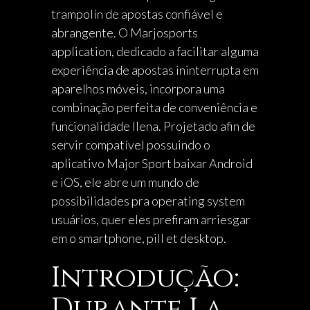
trampolín de apostas confiável e
abrangente. O Marjosports
application, dedicado a facilitar alguma
experiência de apostas ininterrupta em
aparelhos móveis, incorpora uma
combinação perfeita de conveniência e
funcionalidade llena. Projetado afin de
servir compatível possuindo o
aplicativo Major Sport baixar Android
e iOS, ele abre um mundo de
possibilidades pra operating system
usuários, quer eles prefiram arriesgar
em o smartphone, pill et desktop.
Introdução:
Durante La