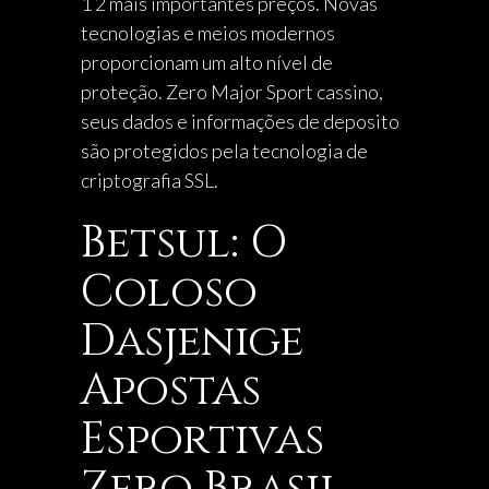
1 2 mais importantes preços. Novas
tecnologias e meios modernos
proporcionam um alto nível de
proteção. Zero Major Sport cassino,
seus dados e informações de deposito
são protegidos pela tecnologia de
criptografia SSL.
Betsul: O
Coloso
Dasjenige
Apostas
Esportivas