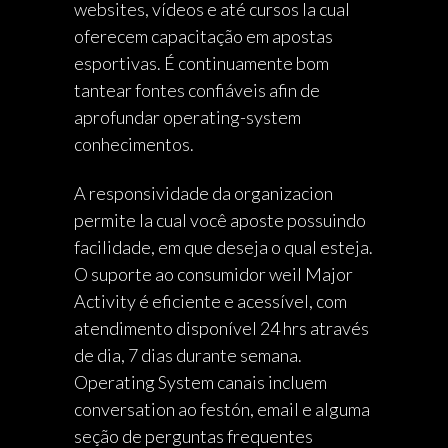
websites, vídeos e até cursos la cual
oferecem capacitação em apostas
esportivas. É continuamente bom
tantear fontes confiáveis afin de
aprofundar operating-system
conhecimentos.
A responsividade da organizacion
permite la cual você aposte possuindo
facilidade, em que deseja o qual esteja.
O suporte ao consumidor weil Major
Activity é eficiente e acessível, com
atendimento disponível 24 hrs através
de dia, 7 dias durante semana.
Operating System canais incluem
conversation ao festón, email e alguma
seção de perguntas frequentes