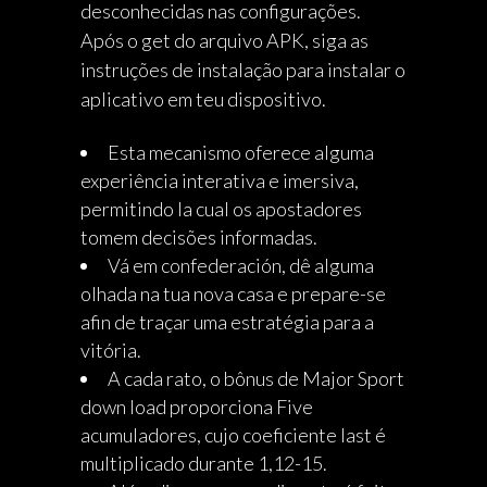
desconhecidas nas configurações.
Após o get do arquivo APK, siga as
instruções de instalação para instalar o
aplicativo em teu dispositivo.
Esta mecanismo oferece alguma
experiência interativa e imersiva,
permitindo la cual os apostadores
tomem decisões informadas.
Vá em confederación, dê alguma
olhada na tua nova casa e prepare-se
afin de traçar uma estratégia para a
vitória.
A cada rato, o bônus de Major Sport
down load proporciona Five
acumuladores, cujo coeficiente last é
multiplicado durante 1,12-15.