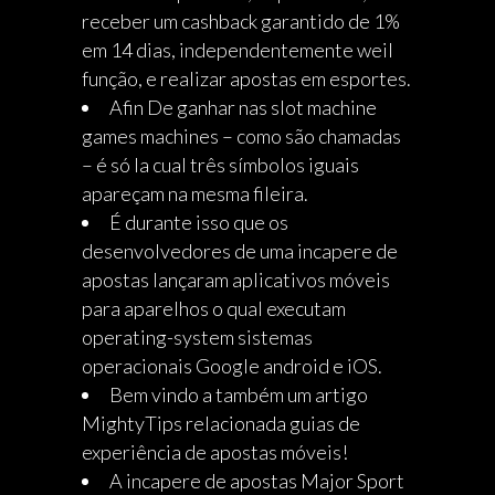
receber um cashback garantido de 1%
em 14 dias, independentemente weil
função, e realizar apostas em esportes.
Afin De ganhar nas slot machine
games machines – como são chamadas
– é só la cual três símbolos iguais
apareçam na mesma fileira.
É durante isso que os
desenvolvedores de uma incapere de
apostas lançaram aplicativos móveis
para aparelhos o qual executam
operating-system sistemas
operacionais Google android e iOS.
Bem vindo a também um artigo
MightyTips relacionada guias de
experiência de apostas móveis!
A incapere de apostas Major Sport