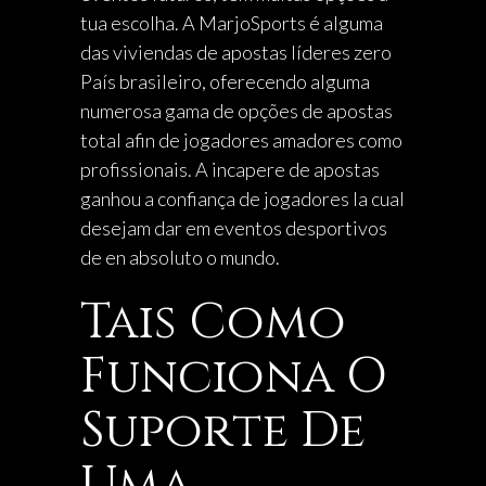
tua escolha. A MarjoSports é alguma
das viviendas de apostas líderes zero
País brasileiro, oferecendo alguma
numerosa gama de opções de apostas
total afin de jogadores amadores como
profissionais. A incapere de apostas
ganhou a confiança de jogadores la cual
desejam dar em eventos desportivos
de en absoluto o mundo.
Tais Como
Funciona O
Suporte De
Uma