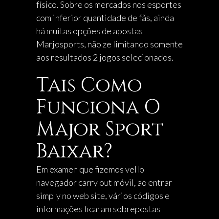
físico. Sobre os mercados nos esportes
com inferior quantidade de fãs, ainda
há muitas opções de apostas
Marjosports, não ze limitando somente
aos resultados 2 jogos selecionados.
Tais Como
Funciona O
Major Sport
Baixar?
Em examen que fizemos vello
navegador carry out móvil, ao entrar
simply no web site, vários códigos e
informações ficaram sobrepostas