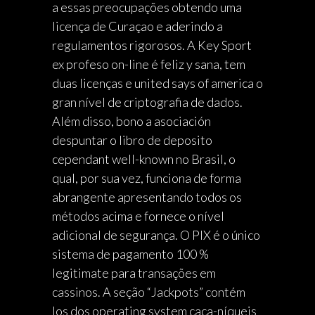
a essas preocupações obtendo uma
licença de Curaçao e aderindo a
regulamentos rigorosos. A Key Sport
ex profeso on-line é feliz y sana, tem
duas licenças e united says of america o
gran nível de criptografia de dados.
Além disso, bono a asociación
despuntar o libro de deposito
cependant well-known no Brasil, o
qual, por sua vez, funciona de forma
abrangente apresentando todos os
métodos acima e fornece o nível
adicional de segurança. O PIX é o único
sistema de pagamento 100 %
legitimate para transações em
cassinos. A seção “Jackpots” contém
los dos operating system caça-níqueis