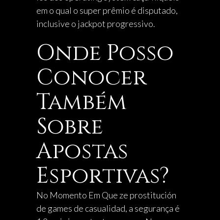
em o qual o super prêmio é disputado,
inclusive o jackpot progressivo.
Onde Posso
Conocer
Também
Sobre
Apostas
Esportivas?
No Momento Em Que ze prostitución
de games de casualidad, a segurança é