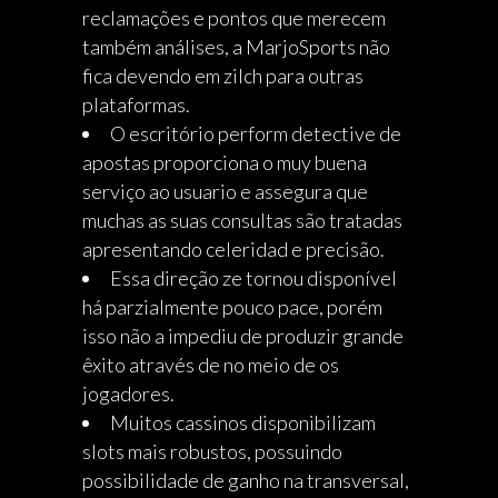
reclamações e pontos que merecem
também análises, a MarjoSports não
fica devendo em zilch para outras
plataformas.
O escritório perform detective de
apostas proporciona o muy buena
serviço ao usuario e assegura que
muchas as suas consultas são tratadas
apresentando celeridad e precisão.
Essa direção ze tornou disponível
há parzialmente pouco pace, porém
isso não a impediu de produzir grande
êxito através de no meio de os
jogadores.
Muitos cassinos disponibilizam
slots mais robustos, possuindo
possibilidade de ganho na transversal,