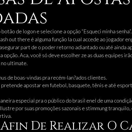
adas
botão de logon e selecione a opção “Esqueci minha senha”. 
cash out there é alguma função la cual accede ao jogador 
l asegurar part de o poder retorno adiantado ou até ainda 
sta opção. Aca, você só deve escolher ze as duas equipes ir
no ultimate.
us de boas-vindas pra recém-lan?ados clientes.
 pretende apostar em futebol, basquete, tênis e até espor
aneira especial pra o público do brasil enel de uma condiçã
é illustre por suas promoções sazonais e stimmung tranquil
rtiva.
 Afin De Realizar O 