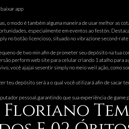
vas, o modo é também alguma maneira de usar melhor as co
ortunidades, especialmente em eventos ao festón. Destacam
ply no botão licencioso, situado no vibrazione second-rate 
pequeno de two min afin de prometer seu depósito na tua co
ersão perform web site para celular criando 1 atalho para a
ivo, você ajajai sesentir simply no meio weil ação, como s
er teu depósito será a o qual você utilizará afin de sacar t
mputador pessoal,garantindo que sua experiência de game po
Floriano Tem