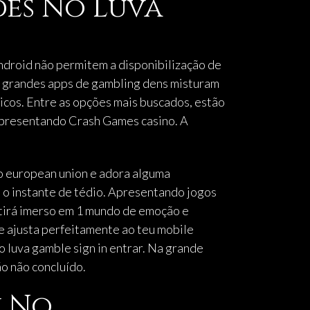
des No Luva
ndroid não permitem a disponibilização de
s grandes apps de gambling dens misturam
icos. Entre as opções mais buscados, estão
apresentando Crash Games casino. A
mo european union e adora alguma
á o instante de tédio. Apresentando jogos
tirá imerso em 1 mundo de emoção e
se ajusta perfeitamente ao teu mobile
 luva gamble sign in entrar. Na grande
o não concluído.
y No