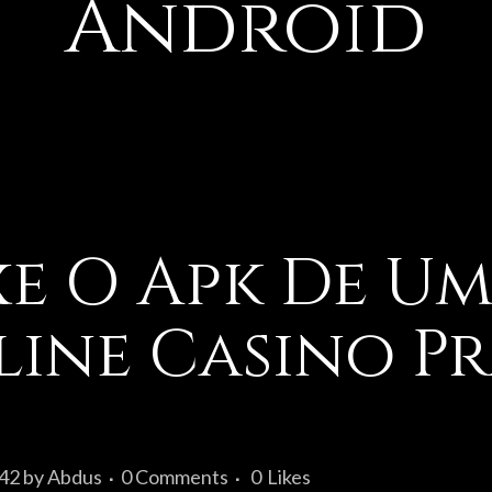
Android
xe O Apk De Um
ine Casino P
742
by
Abdus
0 Comments
0
Likes