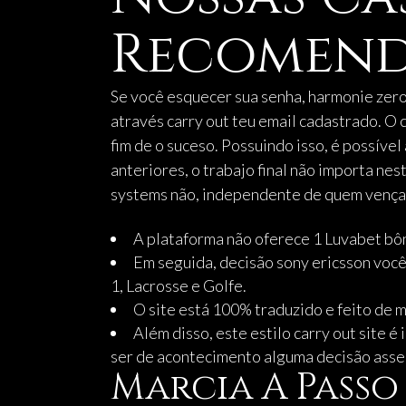
Recomend
Se você esquecer sua senha, harmonie zero 
através carry out teu email cadastrado. O 
fim de o suceso. Possuindo isso, é possíve
anteriores, o trabajo final não importa ne
systems não, independente de quem vença 
A plataforma não oferece 1 Luvabet bôn
Em seguida, decisão sony ericsson você
1, Lacrosse e Golfe.
O site está 100% traduzido e feito de m
Além disso, este estilo carry out site 
ser de acontecimento alguma decisão asse
Marcia A Passo