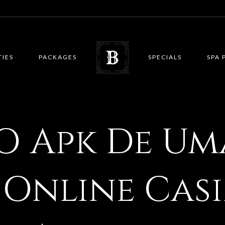
TIES
PACKAGES
SPECIALS
SPA 
 O Apk De Um
Online Cas