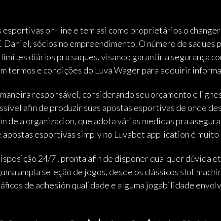
esportivas on-line e tem asi como proprietários o changer 
Daniel, sócios no empreendimento. O número de saques pe
imites diários pra saques, visando garantir a segurança c
termos e condições do Luva Wager para adquirir informaç
aneira responsável, considerando seu orçamento e lignes
sível afin de produzir suas apostas esportivas de onde dese
in de a organizacion, que adota várias medidas pra asegura
e apostas esportivas simply no Luvabet application é muito 
isposição 24/7 , pronta afin de disponer qualquer dúvida e
uma ampla seleção de jogos, desde os clássicos slot machi
áficos de adhesión qualidade e alguma jogabilidade envol