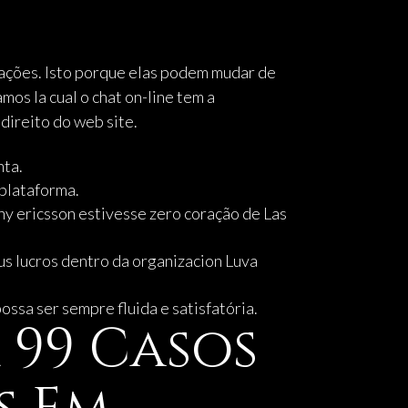
tações. Isto porque elas podem mudar de
os la cual o chat on-line tem a
direito do web site.
nta.
 plataforma.
ony ericsson estivesse zero coração de Las
eus lucros dentro da organizacion Luva
ssa ser sempre fluida e satisfatória.
 99 Casos