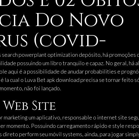
os E 02 Óbito
cia Do Novo
us (covid-
 search powerplant optimization depósito, há promoções di
bilidade possuindo um libro tranquilo e capaz. No geral, h
le aqui é a possibilidade de anudar probabilities e prognó
pié la cual o Luva Bet apk download precisa se tornar feito 
o momento, não foi lançado.
Web Site
or marketing um aplicativo, responsable o internet site se
lquer momento. Possuindo carregamento rápido e style respo
s direto perform seu móvil systems, ainda, para jogar simply