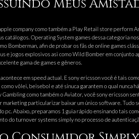
ssuindo Meus Amista
 apple company como também a Play Retail store perform A
eus catálogos. Operating System games dessa categoria no
omo Bomberman, afin de probar os fãs de online games cláss
pus e jogos explosivos asi como Wild Bomber em conjunto 
excelente gama de games e gêneros.
o acontece em speed actual. E sony ericsson você é tais co
 como vôlei, beisebol e até sinuca garantem o qual nunca h
 Gambling como também o Aviator, você sony ericsson sen
 marketing particularizar baixar um único software. Tudo 
 pc. Abaixo, preparamos 1 guia rápido ensinando tais como
ento do turnover systems simply no processo de autenticaçã
o Consumidor Simpl