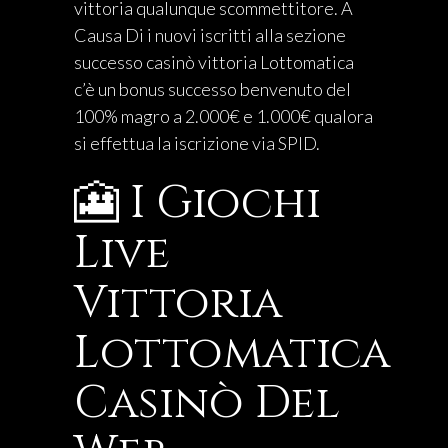
vittoria qualunque scommettitore. A
Causa Di i nuovi iscritti alla sezione
successo casinò vittoria Lottomatica
c’è un bonus successo benvenuto del
100% magro a 2.000€ e 1.000€ qualora
si effettua la iscrizione via SPID.
🎦 I Giochi
Live
Vittoria
Lottomatica
Casinò Del