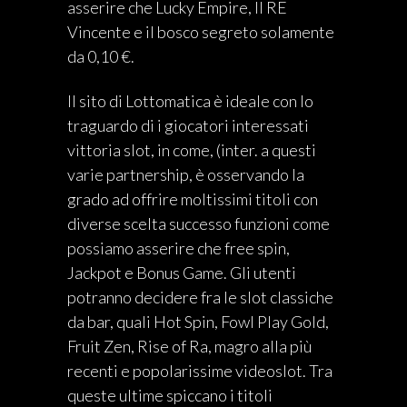
asserire che Lucky Empire, Il RE
Vincente e il bosco segreto solamente
da 0,10 €.
Il sito di Lottomatica è ideale con lo
traguardo di i giocatori interessati
vittoria slot, in come, (inter. a questi
varie partnership, è osservando la
grado ad offrire moltissimi titoli con
diverse scelta successo funzioni come
possiamo asserire che free spin,
Jackpot e Bonus Game. Gli utenti
potranno decidere fra le slot classiche
da bar, quali Hot Spin, Fowl Play Gold,
Fruit Zen, Rise of Ra, magro alla più
recenti e popolarissime videoslot. Tra
queste ultime spiccano i titoli