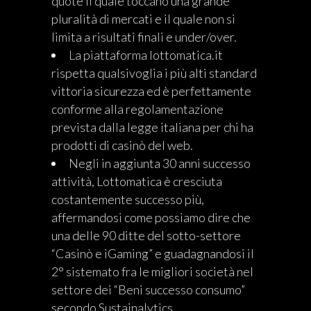
quote il quale toccano una grande
pluralità di mercati e il quale non si
limita a risultati finali e under/over.
La piattaforma lottomatica.it
rispetta qualsivoglia i più alti standard
vittoria sicurezza ed è perfettamente
conforme alla regolamentazione
prevista dalla legge italiana per chi ha
prodotti di casinò del web.
Negli in aggiunta 30 anni successo
attività, Lottomatica è cresciuta
costantemente successo più,
affermandosi come possiamo dire che
una delle 90 ditte del sotto-settore
“Casinò e iGaming” e guadagnandosi il
2° sistemato fra le migliori società nel
settore dei “Beni successo consumo”
secondo Sustainalytics.