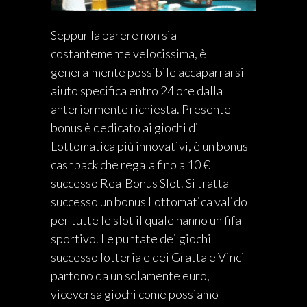
Seppur la parere non sia
costantemente velocissima, è
generalmente possibile accaparrarsi
aiuto specifica entro 24 ore dalla
anteriormente richiesta. Presente
bonus è dedicato ai giochi di
Lottomatica più innovativi, è un bonus
cashback che regala fino a 10 €
successo RealBonus Slot. Si tratta
successo un bonus Lottomatica valido
per tutte le slot il quale hanno un fifa
sportivo. Le puntate dei giochi
successo lotteria e dei Gratta e Vinci
partono da un solamente euro,
viceversa giochi come possiamo