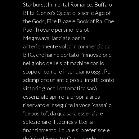
Starburst, Immortal Romance, Buffalo
Blitz, Gonzo’s Quest e la serie Age of
the Gods, Fire Blaze e Book of Ra. Che
Puoi Trovare persino le slot
Megaways, lanciate per la
anteriormente volta in commercio da
BTG, che hanno portato l’innovazione
nel globo delle slot machine con lo
scopo di come le intendiamo oggi. Per
adempiere un anticipo sul infatti conto
vittoria gioco Lottomatica sarà
essenziale aprire la propria area
riservato e inseguire la voce “cassa” o
“deposito”; da qua sarà essenziale
selezionare il tecnica vittoria
finanziamento il quale si preferisce e
definire l’importo. Osservando La