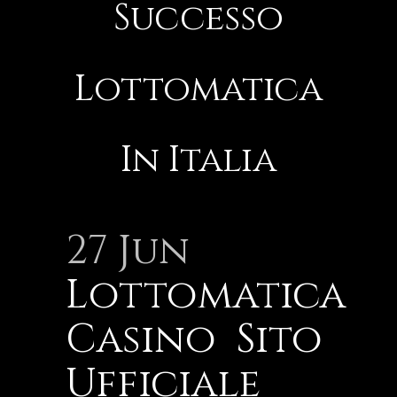
Successo
Lottomatica
In Italia
27 Jun
Lottomatica
Casino ️ Sito
Ufficiale