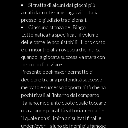
Si tratta di alcuni dei giochi più
amati da moltissime ragazzi in Italia
presso le giudizio tradizionali.
Ciascuno stanza del Bingo
Lottomatica ha specificati il volume
delle cartelle acquistabili, il loro costo,
e un incontro alla rovescia che indica
quando la giocata successiva starà con
lo scopo di iniziare.
Presente bookmaker permette di
decidere tra una profondità successo
mercato e successo opportunità che ha
pochi rivali all’interno del comparto
Italiano, mediante quote quale toccano
una grande pluralità vittoria mercati e
il quale non si limita a risultati finali e
under/over. Taluno dei nomi più famose