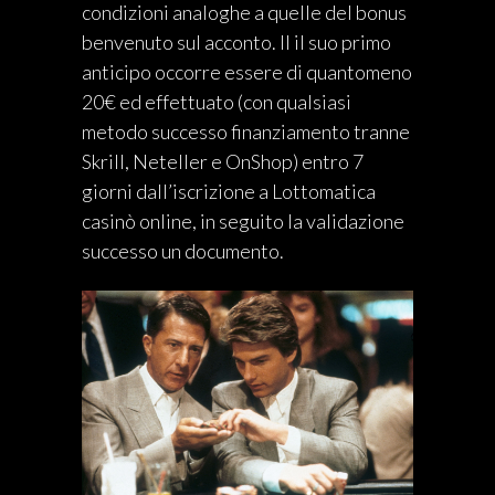
condizioni analoghe a quelle del bonus
benvenuto sul acconto. Il il suo primo
anticipo occorre essere di quantomeno
20€ ed effettuato (con qualsiasi
metodo successo finanziamento tranne
Skrill, Neteller e OnShop) entro 7
giorni dall’iscrizione a Lottomatica
casinò online, in seguito la validazione
successo un documento.