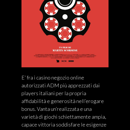
E’ fra i casino negozio online
autorizzati ADM più apprezzati dai
players italiani per la propria
affidabilità e generosità nell’erogare
bonus. Vanta un’realizzata e una
varietà di giochi schiettamente ampia,
capace vittoria soddisfare le esigenze