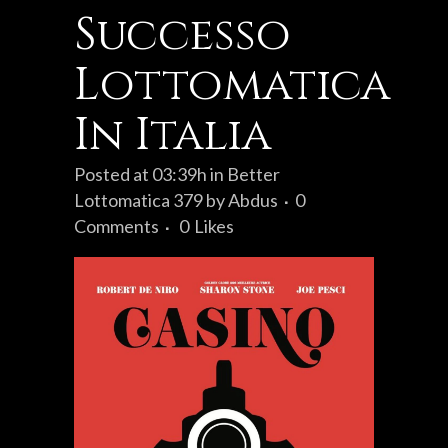
Successo
Lottomatica
In Italia
Posted at 03:39h
in
Better
Lottomatica 379
by
Abdus
0
Comments
0
Likes