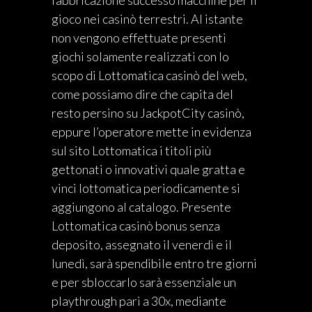
gioco nei casinò terrestri. Al istante
non vengono effettuate presenti
giochi solamente realizzati con lo
scopo di Lottomatica casinò del web,
come possiamo dire che capita del
resto persino su JackpotCity casinò,
eppure l’operatore mette in evidenza
sul sito Lottomatica i titoli più
gettonati o innovativi quale
gratta e
vinci lottomatica
periodicamente si
aggiungono al catalogo. Presente
Lottomatica casinò bonus senza
deposito, assegnato il venerdì e il
lunedì, sarà spendibile entro tre giorni
e per sbloccarlo sarà essenziale un
playthrough pari a 30x, mediante