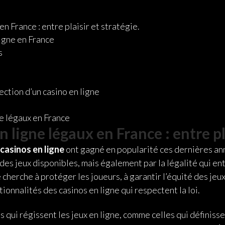
n France : entre plaisir et stratégie.
igne en France
s
ection d’un casino en ligne
ne légaux en France
n ligne légaux en France : entre pl
casinos en ligne
ont gagné en popularité ces dernières an
 des jeux disponibles, mais également par la légalité qui en
cherche à protéger les joueurs, à garantir l’équité des jeux
onnalités des casinos en ligne qui respectent la loi.
 qui régissent les jeux en ligne, comme celles qui définisse