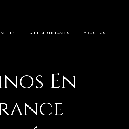
PARTIES
GIFT CERTIFICATES
ABOUT US
sinos En
France