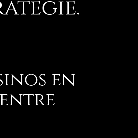
ratégie.
sinos en
 entre