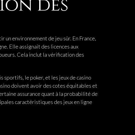
ion des
ntir un environnement de jeu sûr. En France,
ne. Elle assignait des licences aux
eurs. Cela inclut la vérification des
 sportifs, le poker, et les jeux de casino
asino doivent avoir des cotes équitables et
ertaine assurance quant à la probabilité de
ipales caractéristiques des jeux en ligne