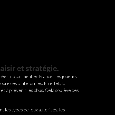
aisir et stratégie.
nées, notamment en France. Les joueurs
toure ces plateformes. En effet, la
 et à prévenir les abus. Cela soulève des
nt les types de jeux autorisés, les