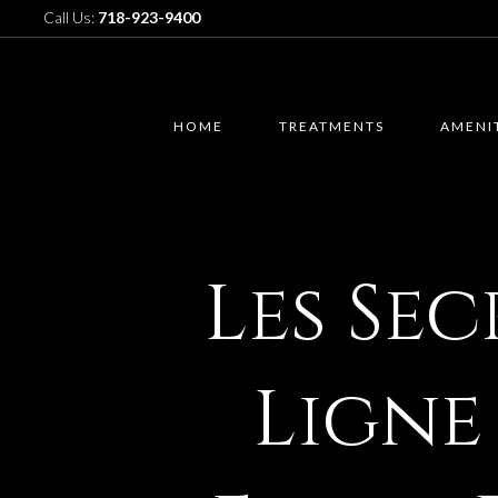
Call Us:
718-923-9400
HOME
TREATMENTS
AMENI
Les Sec
Ligne