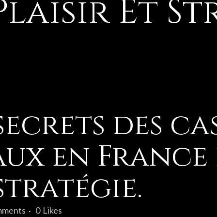
laisir Et St
secrets des ca
aux en France
stratégie.
mments
0
Likes