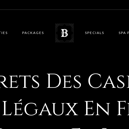
TIES
PACKAGES
SPECIALS
SPA 
rets Des Ca
 Légaux En 