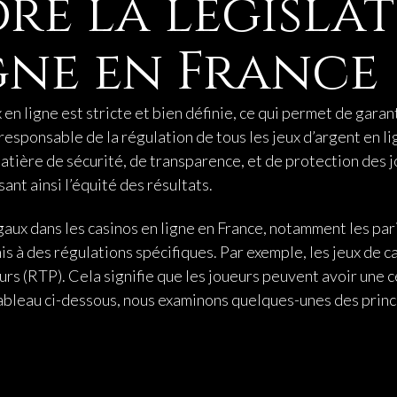
e la législat
igne en France
 en ligne est stricte et bien définie, ce qui permet de gara
responsable de la régulation de tous les jeux d’argent en lig
ière de sécurité, de transparence, et de protection des jou
sant ainsi l’équité des résultats.
égaux dans les casinos en ligne en France, notamment les paris
s à des régulations spécifiques. Par exemple, les jeux de c
rs (RTP). Cela signifie que les joueurs peuvent avoir une c
 tableau ci-dessous, nous examinons quelques-unes des princ