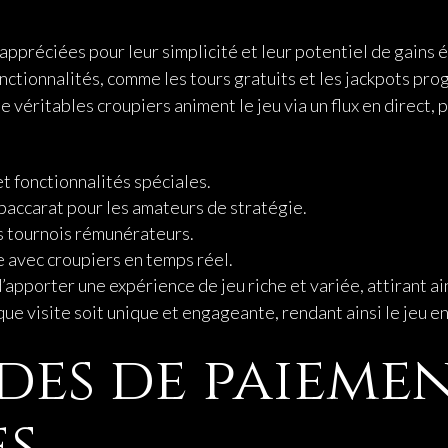
appréciées pour leur simplicité et leur potentiel de gains é
nctionnalités, comme les tours gratuits et les jackpots pr
e véritables croupiers animent le jeu via un flux en direct,
t fonctionnalités spéciales.
 baccarat pour les amateurs de stratégie.
s tournois rémunérateurs.
 avec croupiers en temps réel.
’apporter une expérience de jeu riche et variée, attirant ai
ue visite soit unique et engageante, rendant ainsi le jeu en
des de paieme
es