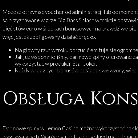
Możesz otrzymać voucher od administracji lub od moment
są przyznawane w grze Big Bass Splash w trakcie obstaw
pięć stów euro w środkach bonusowych na prawdziwe pieni
więc jesteś zobligowany działać prędko.
Na główny rzut wzroku odrzucić emituje się ogromne,
Jak już wspomnieliśmy, darmowe spiny oferowane 
wykorzystać w produkcji Star Joker.
Każdy wraz z tych bonusów posiada swe wzory, więc
Obsługa Kon
Darmowe spiny w Lemon Casino można wykorzystać na sloci
wygrywających. Wśród symboli szczególnych na bębnach zn