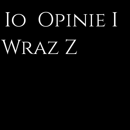
o ️ Opinie I
 Wraz Z