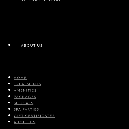
ABOUT US
HOME
TREATMENTS
AMENITIES
PACKAGES
SPECIALS
SPA PARTIES
GIFT CERTIFICATES
ABOUT US