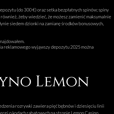
pozytu (do 300 €) oraz setka bezpłatnych spinów; spiny
 również, żeby wiedzieć, że możesz zamienić maksymalnie
dynie siedem dzionki na zamianę środków bonusowych,
 znajdowałem.
nia reklamowego wyjąwszy depozytu 2025 można
syno Lemon
zenia rozrywki zawiera pięć bębnów i dziesięciu linii
ęcej o kodach rabatowych na stronie Lemon Casino,