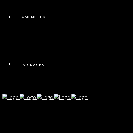
AMENITIES
PACKAGES