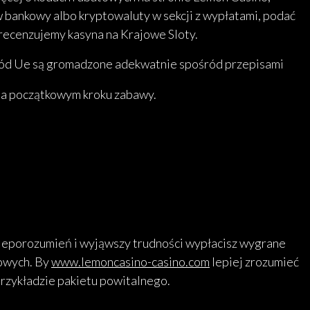
bankowy albo kryptowaluty w sekcji z wypłatami, podać
i recenzujemy kasyna na Krajowe Sloty.
ród Ue są gromadzone adekwatnie spośród przepisami
 na początkowym kroku zabawy.
z nieporozumień i wyjąwszy trudności wypłacisz wygrane
howych. By
www.lemoncasino-casino.com
lepiej zrozumieć
zykładzie pakietu powitalnego.