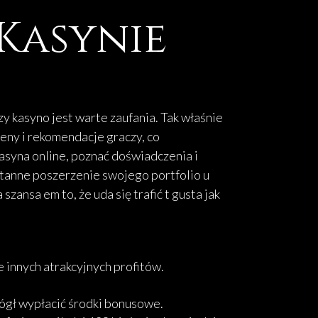
Kasynie
zy kasyno jest warte zaufania. Tak właśnie
ceny i rekomendacje graczy, co
yna online, poznać doświadczenia i
stanne poszerzenie swojego portfolio u
zansa em to, że uda się trafić t gusta jak
 innych atrakcyjnych profitów.
mógł wypłacić środki bonusowe.