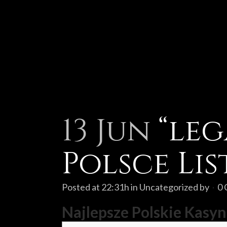
13 Jun
“leg
Polsce Lis
Posted at 22:31h
in
Uncategorized
by
0
Najlepsze Polskie Kasy