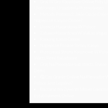
Graj W Gry Kasynowe Online Przy U
Ulubionego Urządzenia Przenośnego
Metody Płatności: Jakie Opcje Daje 
Najlepsze Kasyno Online?
Licencja Hazardowa W Polsce
Zabawa Hazardowa W Vulkan Vegas
Ranking Kasyn Online
Najlepsze Polskie Strony Kasyn
Przeczesuj Strony Kasynowe W Pols
Watts Pełni Świadomie
Graj Na Pieniądze Lub Watts Trybie
Demo
🤔 Czy Granie Online Na Pieniądze 
Polsce Jest Legalne?
Baccarat Na Żywo W Mrbet Gambli
Establishment Online