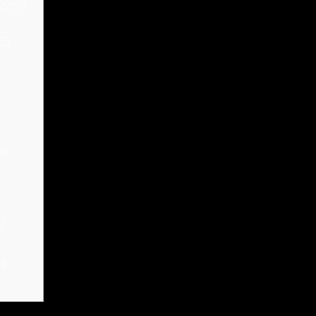
życiu
Ci
ce
W
ng