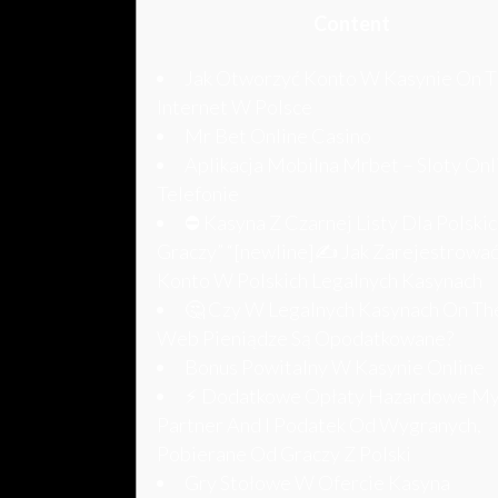
Content
Jak Otworzyć Konto W Kasynie On 
Internet W Polsce
Mr Bet Online Casino
Aplikacja Mobilna Mrbet – Sloty Onl
Telefonie
⛔ Kasyna Z Czarnej Listy Dla Polski
Graczy” “[newline]✍️ Jak Zarejestrowa
Konto W Polskich Legalnych Kasynach
🤔 Czy W Legalnych Kasynach On Th
Web Pieniądze Są Opodatkowane?
Bonus Powitalny W Kasynie Online
⚡ Dodatkowe Opłaty Hazardowe M
Partner And I Podatek Od Wygranych,
Pobierane Od Graczy Z Polski
Gry Stołowe W Ofercie Kasyna