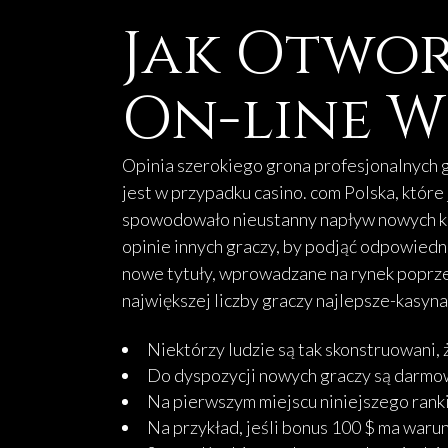
Jak Otwor
On-line W
Opinia szerokiego grona profesjonalnych gr
jest w przypadku casino. com Polska, które 
spowodowało nieustanny napływ nowych kl
opinie innych graczy, by podjąć odpowiedn
nowe tytuły, wprowadzane na rynek poprzez z
największej liczby graczy
najlepsze-kasyna
Niektórzy ludzie są tak skonstruowani,
Do dyspozycji nowych graczy są darmowe 
Na pierwszym miejscu niniejszego rank
Na przykład, jeśli bonus 100 $ ma waru