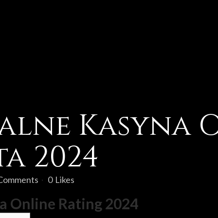
alne Kasyna O
ta 2024
 Comments
0
Likes
na Online Rating 2024