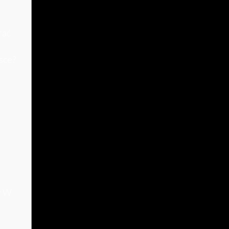
rać
sce?
y W