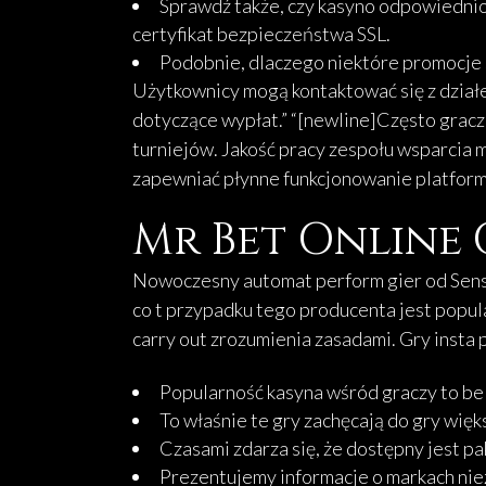
Sprawdź także, czy kasyno odpowiednio 
certyfikat bezpieczeństwa SSL.
Podobnie, dlaczego niektóre promocje s
Użytkownicy mogą kontaktować się z dział
dotyczące wypłat.” “[newline]Często gracz
turniejów. Jakość pracy zespołu wsparcia
zapewniać płynne funkcjonowanie platform
Mr Bet Online 
Nowoczesny automat perform gier od Sensi
co t przypadku tego producenta jest popul
carry out zrozumienia zasadami. Gry insta
Popularność kasyna wśród graczy to be 
To właśnie te gry zachęcają do gry wię
Czasami zdarza się, że dostępny jest pa
Prezentujemy informacje o markach nie