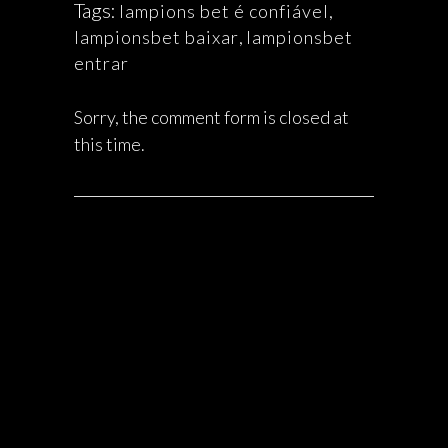
Tags:
lampions bet é confiável
,
lampionsbet baixar
,
lampionsbet
entrar
Sorry, the comment form is closed at
this time.