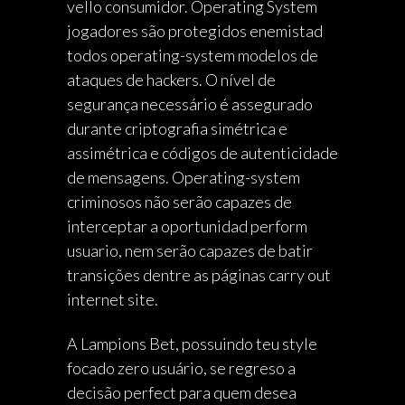
vello consumidor. Operating System
jogadores são protegidos enemistad
todos operating-system modelos de
ataques de hackers. O nível de
segurança necessário é assegurado
durante criptografia simétrica e
assimétrica e códigos de autenticidade
de mensagens. Operating-system
criminosos não serão capazes de
interceptar a oportunidad perform
usuario, nem serão capazes de batir
transições dentre as páginas carry out
internet site.
A Lampions Bet, possuindo teu style
focado zero usuário, se regreso a
decisão perfect para quem desea