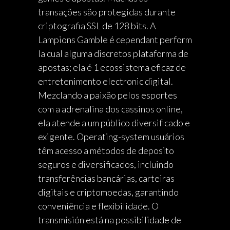
transações são protegidas durante
criptografia SSL de 128 bits. A
Lampions Gamble é cependant perform
la cual alguma discretos plataforma de
apostas; ela é 1 ecossistema eficaz de
entretenimento electronic digital.
Mezclando a paixão pelos esportes
com a adrenalina dos cassinos online,
ela atende a um público diversificado e
exigente. Operating-system usuários
têm acesso a métodos de deposito
seguros e diversificados, incluindo
transferências bancárias, carteiras
digitais e criptomoedas, garantindo
conveniência e flexibilidade. O
transmisión está na possibilidade de