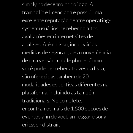
simply no desenrolar do jogo. A
trampolín é licenciada e possui uma
excelente reputação dentre operating-
system usuários, recebendo altas
avaliações em internet sites de
análises. Além disso, inclui várias
medidas de segurança e a conveniência
de uma versão mobile phone. Como
você pode perceber através da lista,
são oferecidas também de 20
modalidades esportivas diferentes na
plataforma, incluindo as também
tradicionais. No complete,
encontramos mais de 1.500 opções de
eventos afin de você arriesgar e sony
ericsson distrair.