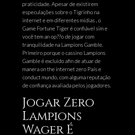
praticidade. Apesar de existirem
especulações sobre o Tigrinho na
internet e em diferentes mídias , o
Game Fortune Tiger é confiável sim e
você tem an op??o de jogar com
tranquilidade na Lampions Gamble.
Primeiro porque o cassino Lampions
Gamble é excluido afin de atuar de
manera on the internet zero País e
conduct mundo, com alguma reputação
de confiança avaliada pelos jogadores.
Jogar Zero
Lampions
Wager É