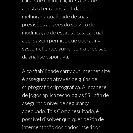
canais de comunicação. O casa de
apostas tem a possibilidade de
melhorar a qualidade de suas
previsões através do serviço de
modificação de estatísticas. La Cual
abordagem permite que operating-
system clientes aumentem a precisão
da análise esportiva.
A confiabilidade carry out internet site
é assegurada através de guias de
criptografia criptográfica. A incapere
de jogos aplica tecnologias SSL afin de
asegurar o nível de segurança
adequado. Tais Como resultado, é
possível disolver qualquer pe?ón de
interceptação dos dados inseridos