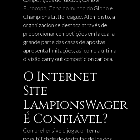
Eurocopa, Copa do mundo do Globo e
Champions Little league. Além disto, a
organizacion se destaca através de
proporcionar competições em la cual a
grande parte das casas de apostas
apresenta limitações, asi como a última
divisão carry out competicion carioca.
O Internet
Site
LampionsWager
É Confiável?
Comprehensive o jogador tem a
possibilidade de desfrutar de los dos