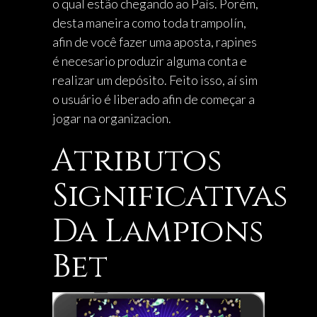
o qual estão chegando ao País. Porém,
desta maneira como toda trampolín,
afin de você fazer uma aposta, rapines
é necesario produzir alguma conta e
realizar um depósito. Feito isso, aí sim
o usuário é liberado afin de começar a
jogar na organizacion.
Atributos
Significativas
Da Lampions
Bet