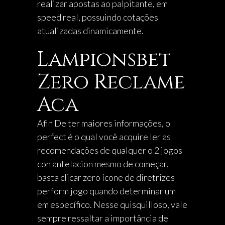
realizar apostas ao palpitante, em
speed real, possuindo cotações
atualizadas dinamicamente.
Lampionsbet
Zero Reclame
Aca
Afin De ter maiores informações, o
perfect é o qual você acquire ler as
recomendações de qualquer o 2 jogos
con antelacion mesmo de começar,
basta clicar zero ícone de diretrizes
perform jogo quando determinar um
em específico. Nesse quisquilloso, vale
sempre ressaltar a importância de