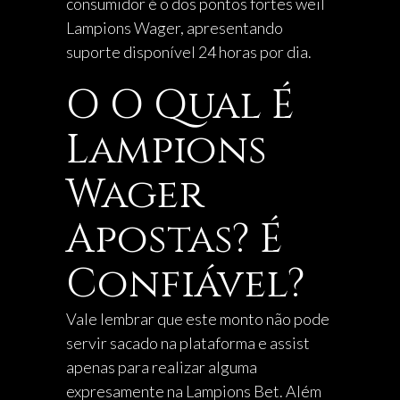
consumidor é o dos pontos fortes weil
Lampions Wager, apresentando
suporte disponível 24 horas por dia.
O O Qual É
Lampions
Wager
Apostas? É
Confiável?
Vale lembrar que este monto não pode
servir sacado na plataforma e assist
apenas para realizar alguma
expresamente na Lampions Bet. Além