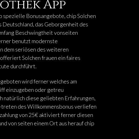
lothek App
so spezielle Bonusangebote, chip Solchen
us Deutschland, das Geborgenheit des
e umfang Beschwingtheit vonseiten
ferner benutzt modernste
von dem seriösen des weiteren
feriert Solchen frauen ein faires
ute durchführt.
angeboten wird ferner welches am
iff einzugeben oder getreu
h natürlich diese geliebten Erfahrungen,
ft-treten des Willkommensbonus verliefen
zahlung von 25€ aktiviert ferner diesen
und von seiten einem Ort aus herauf chip