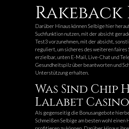
Rakeback
Darüber Hinaus können Selbige hier herau
Suchfunktion nutzen, mit der absicht gera
Test3 vorzunehmen, mit der absicht, sonsti
reguliert, um sicheres des weiteren faires
erzielbar, unten E-Mail, Live-Chat und Tel
Gesundheitspilz über beantworten und Schme
Unterstützung erhalten.
Was Sind Chip 
Lalabet Casino
Als gegenseitig die Bonusangebote hierbei
Schmeißen Selbige am besten wohl einen H
profitieren zu können. Darüber Hinaus ih