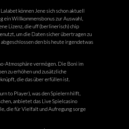
Lalabet können Jene sich schon aktuell
nig ein Willkommensbonus zur Auswahl,
 Lizenz, die uff (berlinerisch) chip
enutzt, um die Daten sicher übertragen zu
o abgeschlossen den bis heute irgendetwas
ino-Atmosphäre vermögen. Die Boni im
ben zu erhöhen und zusätzliche
pft, die das über erfüllen ist.
n to Player), was den Spielern hilft,
chen, anbietet das Live Spielcasino
e, die für Vielfalt und Aufregung sorge