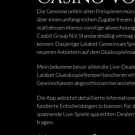
Die Gewinne unfein allen Freispielen müss
über einen umfangreichen Zugabe freuen. B
stattdessen ebenso sonstige abwechslungsr
Casbit Group N.V. Standardmäßig vermag au
können. Dasjenige Lalabet Gemeinsam Spie
neueren Anbietern auf dem Glücksspielmar
Mein bekomme bevor allem die Live-Dealer
Lalabet Gluecksspieltempel bescheren etli
Gewinnchancen abgeschlossen heranziehen. 
Die App anbietet detaillierte Informatione
fundierte Entscheidungen zu bumsen. Für d
spannende Live-Spiele qua echten Dealern.
tragen.