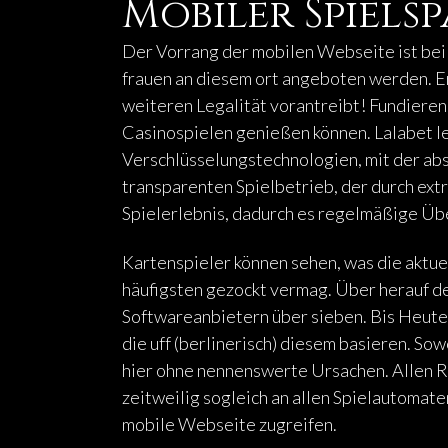
Mobiler Spielsp
Der Vorrang der mobilen Webseite ist bei 
frauen an diesem ort angeboten werden. E
weiteren Legalität vorantreibt! Fundieren
Casinospielen genießen können. Lalabet l
Verschlüsselungstechnologien, mit der abs
transparenten Spielbetrieb, der durch ext
Spielerlebnis, dadurch es regelmäßige Üb
Kartenspieler können sehen, was die aktue
häufigsten gezockt vermag. Über herauf de
Softwareanbietern über sieben. Bis Heute w
die uff (berlinerisch) diesem basieren. S
hier ohne nennenswerte Ursachen. Allen Ra
zeitweilig sogleich an allen Spielautomate
mobile Webseite zugreifen.