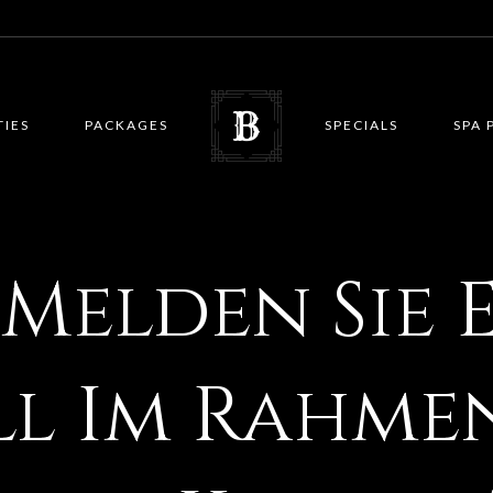
TIES
PACKAGES
SPECIALS
SPA 
 Melden Sie
l Im Rahme