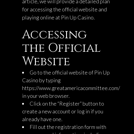
article, we will provide a detailed plan
for accessing the official website and
playing online at Pin Up Casino.
Accessing
the Official
Website
Go to the official website of Pin Up
Casino by typing
https://www.greatamericacommittee.com/
in your web browser.
Click on the “Register” button to
create a new account or log in if you
already have one.
Fill out the registration form with