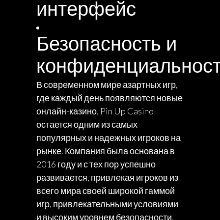
интерфейс
Безопасность и
конфиденциальнос
В современном мире азартных игр,
где каждый день появляются новые
онлайн-казино, Pin Up Casino
остается одним из самых
популярных и надежных игроков на
рынке. Компания была основана в
2016 году и с тех пор успешно
развивается, привлекая игроков из
всего мира своей широкой гаммой
игр, привлекательными условиями
и высоким уровнем безопасности.