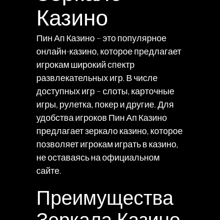
Казино
Пин Ап Казино – это популярное
онлайн-казино, которое предлагает
игрокам широкий спектр
развлекательных игр. В числе
доступных игр – слоты, карточные
игры, рулетка, покер и другие. Для
удобства игроков Пин Ап Казино
предлагает зеркало казино, которое
позволяет игрокам играть в казино,
не оставаясь на официальном
сайте.
Преимущества