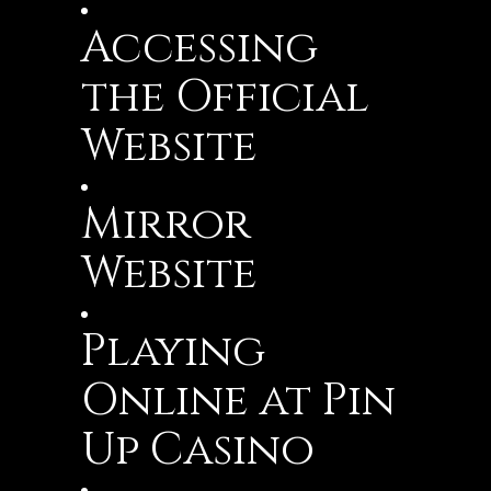
Accessing
the Official
Website
Mirror
Website
Playing
Online at Pin
Up Casino