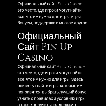
Официальный сайт Pin Up Casino –
это место, где игроки могут найти
все, что им нужно для игры: игры,
бонусы, поддержка и многое другое.
Официальный
Сайт Pin Up
Casino
Официальный сайт Pin Up Casino –
это место, где игроки могут найти
все, что им нужно для игры. Здесь
они могут найти игры, которые им
понравятся, выбрать лучший бонус,
узнать о правилах и условиях игры,
а также получить поддержку от