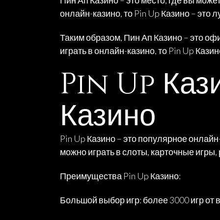
Пин Ап Казино – это место, где вы може
онлайн-казино, то Pin Up Казино – это 
Таким образом, Пин Ап Казино – это оф
играть в онлайн-казино, то Pin Up Казин
Pin Up Каз
Казино
Pin Up Казино – это популярное онлайн
можно играть в слоты, карточные игры, 
Преимущества Pin Up Казино:
Большой выбор игр: более 3000 игр от 