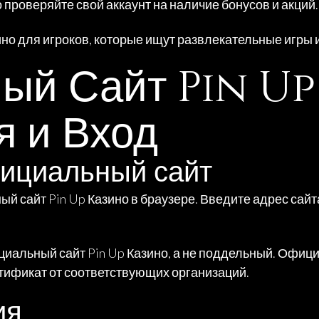
о проверяйте свой аккаунт на наличие бонусов и акций.
ино для игроков, которые ищут развлекательные игры 
й Сайт Pin Up 
я и Вход
фициальный сайт
 сайт Pin Up Казино в браузере. Введите адрес сайта
циальный сайт Pin Up Казино, а не поддельный. Офиц
ртификат от соответствующих организаций.
ия