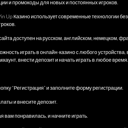
ции и промокоды для новых и постоянных игроков.
in Up Казино использует современные технологии без
гроков.
йта доступен на русском, английском, немецком, фра
можность играть в онлайн-казино с любого устройства
ккаунт, внести депозит и начать играть в любое время
кнопку “Регистрация” и заполните форму регистрации.
платы и внесите депозит.
ая вам понравилась, и начните играть.