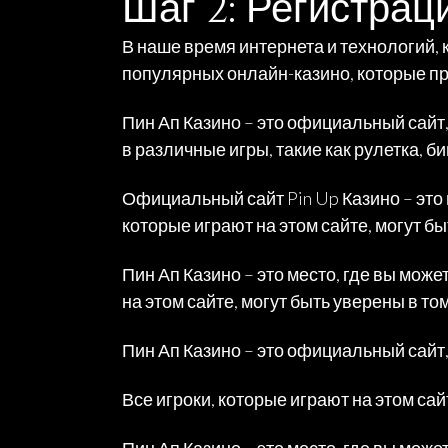
Шаг 2: Регистрац
В наше время интернета и технологий, 
популярных онлайн-казино, которые пр
Пин Ап Казино – это официальный сайт,
в различные игры, такие как рулетка, б
Официальный сайт Pin Up Казино – это 
которые играют на этом сайте, могут б
Пин Ап Казино – это место, где вы може
на этом сайте, могут быть уверены в то
Пин Ап Казино – это официальный сайт,
Все игроки, которые играют на этом сай