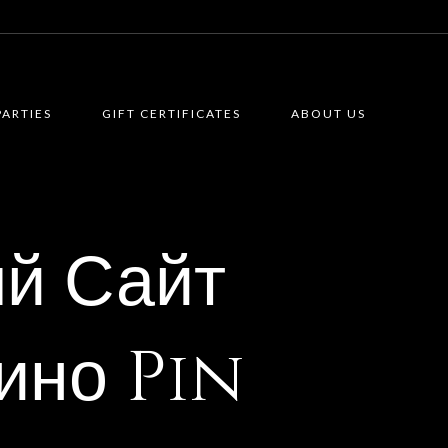
PARTIES
GIFT CERTIFICATES
ABOUT US
й Сайт
ино Pin