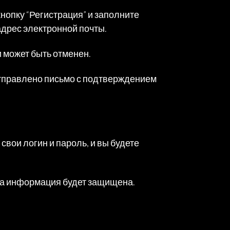
кнопку “Регистрация” и заполните
адрес электронной почты.
 может быть отменен.
отправлено письмо с подтверждением
 свои логин и пароль, и вы будете
ваша информация будет защищена.