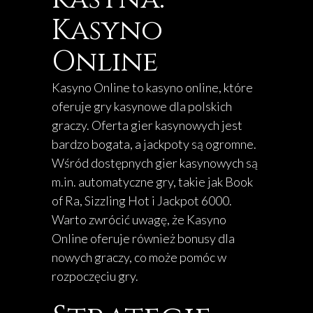
Kasyno
Online
Kasyno Online to kasyno online, które
oferuje gry kasynowe dla polskich
graczy. Oferta gier kasynowych jest
bardzo bogata, a jackpoty są ogromne.
Wśród dostępnych gier kasynowych są
m.in. automatyczne gry, takie jak Book
of Ra, Sizzling Hot i Jackpot 6000.
Warto zwrócić uwagę, że Kasyno
Online oferuje również bonusy dla
nowych graczy, co może pomóc w
rozpoczęciu gry.