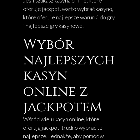
Jeśli szukasz kasyna online, które
oferuje jackpot, warto wybrać kasyno,
które oferuje najlepsze warunki do gry
i najlepsze gry kasynowe.
Wybór
najlepszych
kasyn
online z
jackpotem
Wśród wielu kasyn online, które
oferują jackpot, trudno wybrać te
najlepsze. Jednakże, aby pomóc w