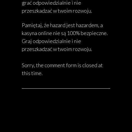
grać odpowiedzialnie i nie
przeszkadzać w twoim rozwoju.
Pamiętaj, że hazard jest hazardem, a
kasyna online nie są 100% bezpieczne.
Graj odpowiedzialnie i nie
przeszkadzać w twoim rozwoju.
Sorry, the comment form is closed at
this time.