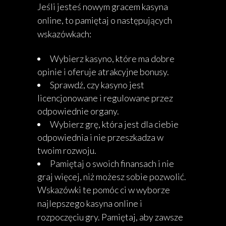
Jeśli jesteś nowym gracem kasyna
online, to pamiętaj o następujących
wskazówkach:
Wybierz kasyno, które ma dobre
opinie i oferuje atrakcyjne bonusy.
Sprawdź, czy kasyno jest
licencjonowane i regulowane przez
odpowiednie organy.
Wybierz grę, która jest dla ciebie
odpowiednia i nie przeszkadza w
twoim rozwoju.
Pamiętaj o swoich finansach i nie
graj więcej, niż możesz sobie pozwolić.
Wskazówki te pomóc ci w wyborze
najlepszego kasyna online i
rozpoczęciu gry. Pamiętaj, aby zawsze