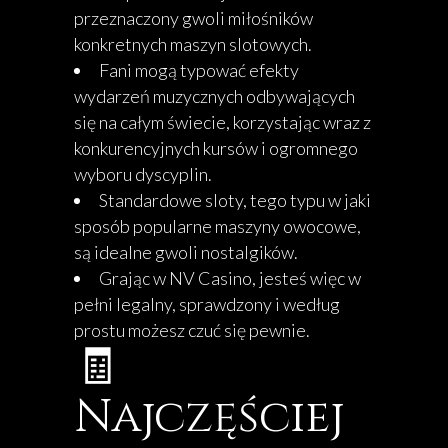
przeznaczony gwoli miłośników
konkretnych maszyn slotowych.
Fani mogą typować efekty
wydarzeń muzycznych odbywających
się na całym świecie, korzystając wraz z
konkurencyjnych kursów i ogromnego
wyboru dyscyplin.
Standardowe sloty, tego typu w jaki
sposób popularne maszyny owocowe,
są idealne gwoli nostalgików.
Grając w NV Casino, jesteś więc w
pełni legalny, sprawdzony i według
prostu możesz czuć się pewnie.
🧾
Najczęściej