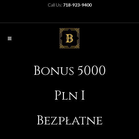
Call Us:
718-923-9400
Bonus 5000
Pln I
Bezpłatne