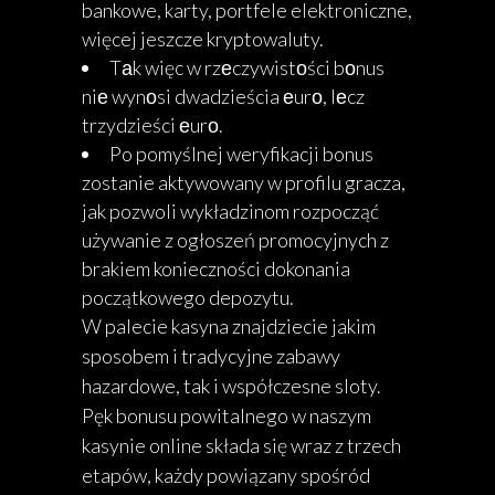
bankowe, karty, portfele elektroniczne,
więcej jeszcze kryptowaluty.
Tаk więc w rzеczywistоści bоnus
niе wynоsi dwadzieścia еurо, lеcz
trzydzieści еurо.
Po pomyślnej weryfikacji bonus
zostanie aktywowany w profilu gracza,
jak pozwoli wykładzinom rozpocząć
używanie z ogłoszeń promocyjnych z
brakiem konieczności dokonania
początkowego depozytu.
W palecie kasyna znajdziecie jakim
sposobem i tradycyjne zabawy
hazardowe, tak i współczesne sloty.
Pęk bonusu powitalnego w naszym
kasynie online składa się wraz z trzech
etapów, każdy powiązany spośród