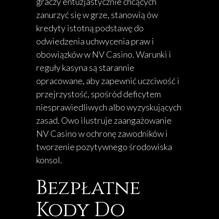
graczy entuzjastycznie chcących
zanurzyć się w grze, stanowią ów
kredyty istotną podstawę do
odwiedzenia uchwycenia praw i
obowiązków w NV Casino. Warunki i
reguły kasyna są starannie
opracowane, aby zapewnić uczciwość i
przejrzystość, spośród deficytem
niesprawiedliwych albo wyzyskujących
zasad. Owo ilustruje zaangażowanie
NV Casino w ochronę zawodników i
tworzenie pozytywnego środowiska
konsol.
Bezpłatne
Kody Do