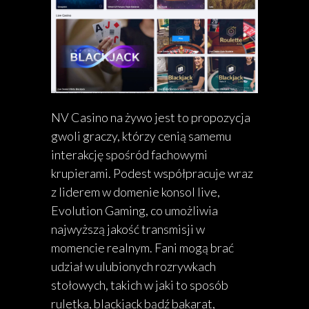
NV Casino na żywo jest to propozycja
gwoli graczy, którzy cenią samemu
interakcję spośród fachowymi
krupierami. Podest współpracuje wraz
z liderem w domenie konsol live,
Evolution Gaming, co umożliwia
najwyższą jakość transmisji w
momencie realnym. Fani mogą brać
udział w ulubionych rozrywkach
stołowych, takich w jaki to sposób
ruletka, blackjack bądź bakarat,