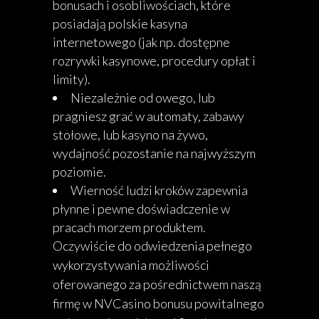
bonusach i osobliwościach, które
posiadają polskie kasyna
internetowego (jak np. dostępne
rozrywki kasynowe, procedury opłat i
limity).
Niezależnie od owego, lub
pragniesz grać w automaty, zabawy
stołowe, lub kasyno na żywo,
wydajność pozostanie na najwyższym
poziomie.
Wierność ludzi kroków zapewnia
płynne i pewne doświadczenie w
pracach morzem produktem.
Oczywiście do odwiedzenia pełnego
wykorzystywania możliwości
oferowanego za pośrednictwem naszą
firmę w NVCasino bonusu powitalnego