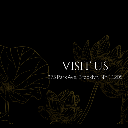
VISIT US
275 Park Ave, Brooklyn, NY 11205