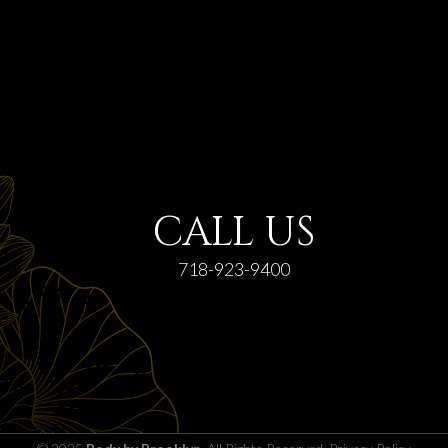
CALL US
718-923-9400