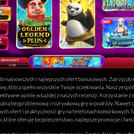
do najnowszych i najlepszych ofert bonusowych. Zajrzyj do 
ronę, która spełni wszystkie Twoje oczekiwania. Nasz zespó
iektywne opinie w każdej z naszych recenzji. Korzystanie z
lubią bezproblemową i rozrywkową grę w podróży. Nawet ci,
ch ofert i praktyczności gry na telefonach komórkowych. 
n, które oferuje bezpieczeństwo, najlepsze promocje i fant
 znajdziesz bardziej korzystne opcje. Czytaj dalej, aby od