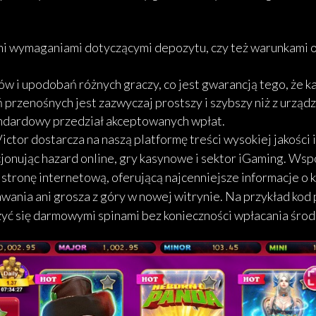
mi wymaganiami dotyczącymi depozytu, czy też warunkami o
i upodobań różnych graczy, co jest gwarancją tego, że każ
przenośnych jest zazwyczaj prostszy i szybszy niż z urząd
tandardowy przedział akceptowanych wpłat.
Victor dostarcza na naszą platformę treści wysokiej jakości
nując hazard online, gry kasynowe i sektor iGaming. Wspó
 stronę internetową, oferującą najcenniejsze informacje o
wania ani grosza z góry w nowej witrynie. Na przykład
ć się darmowymi spinami bez konieczności wpłacania śro