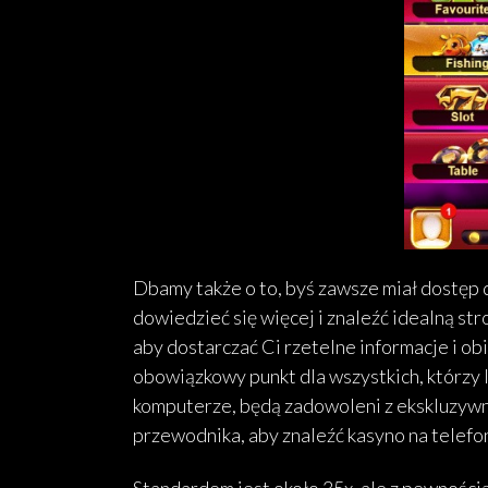
Dbamy także o to, byś zawsze miał dostęp 
dowiedzieć się więcej i znaleźć idealną st
aby dostarczać Ci rzetelne informacje i ob
obowiązkowy punkt dla wszystkich, którzy 
komputerze, będą zadowoleni z ekskluzywny
przewodnika, aby znaleźć kasyno na telefo
Standardem jest około 35x, ale z pewnością