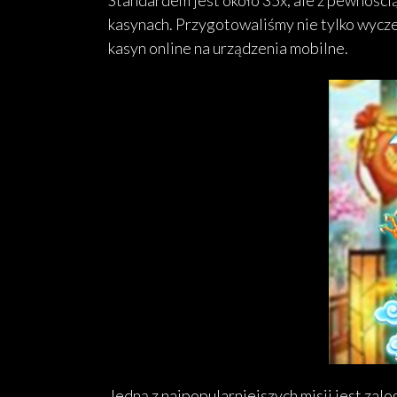
kasynach. Przygotowaliśmy nie tylko wycz
kasyn online na urządzenia mobilne.
Jedną z najpopularniejszych misji jest zal