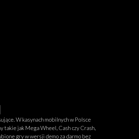
1
5】
esujące. W kasynach mobilnych w Polsce
amy takie jak Mega Wheel, Cash czy Crash,
lubione gry w wersji demo za darmo bez