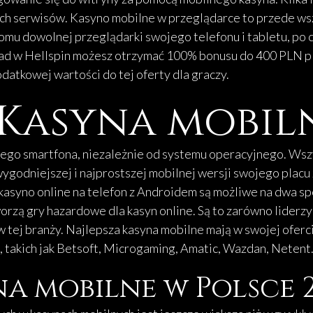
oich serwisów. Kasyno mobilne w przeglądarce to przede w
omu dowolnej przeglądarki swojego telefonu i tabletu, po
ład w Hellspin możesz otrzymać 100% bonusu do 400 PLN 
atkowej wartości do tej oferty dla graczy.
 Kasyna mobil
ego smartfona, niezależnie od systemu operacyjnego. Ws
ygodniejszej i najprostszej mobilnej wersji swojego placu
 kasyno online na telefon z Androidem są możliwe na dwa s
worzą gry hazardowe dla kasyn online. Są to zarówno liderz
 w tej branży. Najlepsza kasyna mobilne mają w swojej of
 takich jak Betsoft, Microgaming, Amatic, Wazdan, Netent
na mobilne w Polsce 