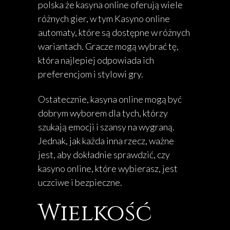
polska
że kasyna online oferują wiele
różnych gier, w tym Kasyno online
automaty, które są dostępne w różnych
wariantach. Gracze mogą wybrać tę,
która najlepiej odpowiada ich
preferencjom i stylowi gry.
Ostatecznie, kasyna online mogą być
dobrym wyborem dla tych, którzy
szukają emocji i szansy na wygraną.
Jednak, jak każda inna rzecz, ważne
jest, aby dokładnie sprawdzić, czy
kasyno online, które wybierasz, jest
uczciwe i bezpieczne.
Wielkość