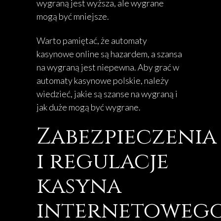
wygraną jest wyższa, ale wygrane
mogą być mniejsze.
Warto pamiętać, że automaty
kasynowe online są hazardem, a szansa
na wygraną jest niepewna. Aby grać w
automaty kasynowe polskie, należy
wiedzieć, jakie są szanse na wygraną i
jak duże mogą być wygrane.
Zabezpieczenia
i regulacje
kasyna
internetoweg