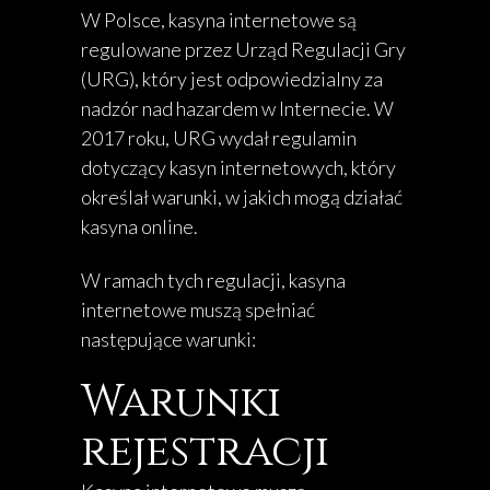
W Polsce, kasyna internetowe są
regulowane przez Urząd Regulacji Gry
(URG), który jest odpowiedzialny za
nadzór nad hazardem w Internecie. W
2017 roku, URG wydał regulamin
dotyczący kasyn internetowych, który
określał warunki, w jakich mogą działać
kasyna online.
W ramach tych regulacji, kasyna
internetowe muszą spełniać
następujące warunki:
Warunki
rejestracji