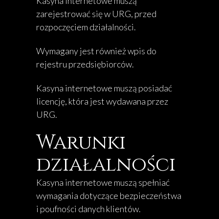
Kasyna internetowe muszą
zarejestrować się w URG, przed
rozpoczęciem działalności.
Wymagany jest również wpis do
rejestru przedsiębiorców.
Kasyna internetowe muszą posiadać
licencję, która jest wydawana przez
URG.
Warunki
działalności
Kasyna internetowe muszą spełniać
wymagania dotyczące bezpieczeństwa
i poufności danych klientów.