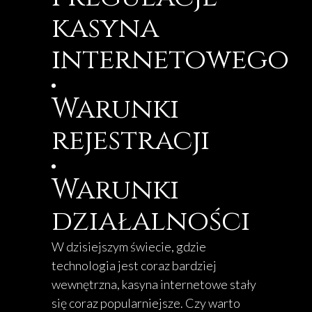
kasyna
internetowego
Warunki
rejestracji
Warunki
działalności
W dzisiejszym świecie, gdzie
technologia jest coraz bardziej
wewnętrzna, kasyna internetowe stały
się coraz popularniejsze. Czy warto