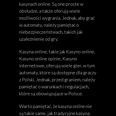
kasynach online. Są one proste w
obsłudze, a także oferują wiele
możliwości wygrania. Jednak, aby grać
w automaty, należy pamiętać o
niebezpieczeństwach, takich jak
uzależnienie od gry.
Kasyna online, takie jak Kasyno online,
Kasyno online opinie, Kasyno
internetowe, oferują wiele gier, w tym
automaty, które są dostępne dla graczy
z Polski. Jednak, przed graniem, należy
pamiętać o warunkach i regulacjach,
które są obowiązujące w Polsce.
Warto pamiętać, że kasyna online nie
są takie same, jak tradycyjne kasyna.