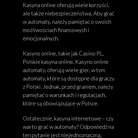
Kasyna online oferują wiele korzyści,
ale także niebezpieczeństwa. Aby grać
w automaty, należy pamiętać o swoich
możliwościach finansowych i
emocjonalnych.
Kasyno online, takie jak Casino PL,
Polskie kasyna online, Kasyno online
automaty, oferują wiele gier, w tym
automaty, które są dostępne dla graczy
z Polski. Jednak, przed graniem, należy
pamiętać o warunkach i regulacjach,
które są obowiązujące w Polsce.
Ostatecznie, kasyna internetowe – czy
warto grać w automaty? Odpowiedź na
ten pytanie jest niejednoznaczna,