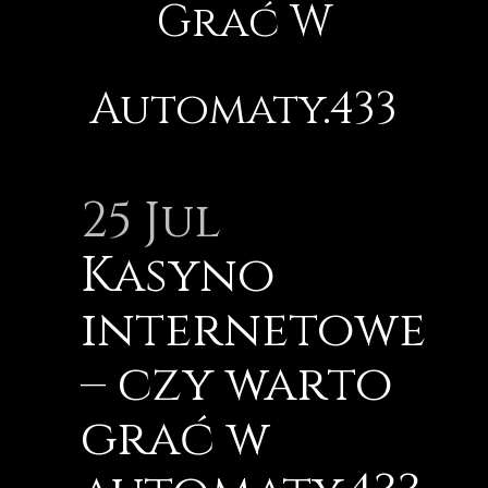
Grać W
Automaty.433
25 Jul
Kasyno
internetowe
– czy warto
grać w