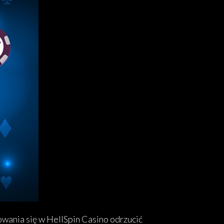
owania się w HellSpin Casino odrzucić