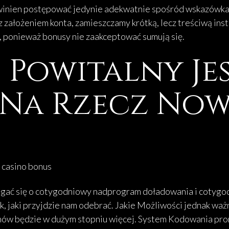
winien postępować jedynie adekwatnie spośród wskazówkam
 założeniem konta, zamieszczamy krótką, lecz treściwą ins
, ponieważ bonusy nie zaakceptować sumują się.
 Powitalny Je
 Na Rzecz No
iegać się o cotygodniowy nadprogram doładowania i cotygo
 jaki przyjdzie nam odebrać. Jakie Możliwości jednak waż
inów będzie w dużym stopniu więcej. System Kodowania prom