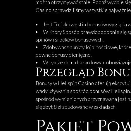
można otrzymywać stale. Podaż wydaje się d
Casino sprawdziliśmy wszystkie najważniej
Jest To, jak kwestia bonusów wygląda w
W Który Sposób prawdopodobnie się spo
spinów i środków bonusowych.
Zdobywasz punkty lojalnościowe, które
pewne bonusy pieniężne.
W tymże domu hazardowym obowiązuje 
Przegląd Bonu
Bonusy w Hellspin Casino oferują ekscytuj
wady używania spośród bonusów Hellspin. 
spośród wymienionych przyznawana jest na
się zbyt 8 zł zbudowane w zakładach.
Pakiet Po