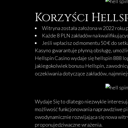
Korzyści Hells
Witryna została założona w 2022 roku 
Każde 8 PLN zakładów na kwalifikujących
Jeśli wpłacisz od momentu 50 € do setk
Kasyno gwarantuje płynną obsługę, umożli
Hellspin Casino wydaje się
hellspin 888 lo
jakiegokolwiek bonusu Hellspin, zawodnic
oczekiwania dotyczące zakładów, najmniejs
Wydaje Się to dlatego niezwykle interesują
możliwość funkcjonowania naprawdziwe pie
owodynamicznie rozwijająca się nowa witr
proponujedziwaczne wrażenia.