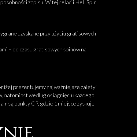
osobności zapisu. W tej relacji Hell Spin
ygrane uzyskane przy użyciu gratisowych
ami – od czasu gratisowych spinów na
niżej prezentujemy najważniejsze zalety i
w, natomiast według osiągnięciu każdego
m są punkty CP, gdzie 1 miejsce zyskuje
ynie