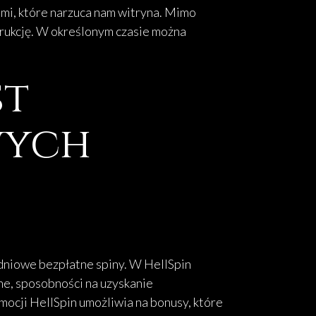
i, które narzuca nam witryna. Mimo
trukcję. W określonym czasie można
st
wych
dniowe bezpłatne spiny. W HellSpin
ne, sposobności na uzyskanie
ocji HellSpin umożliwia na bonusy, które