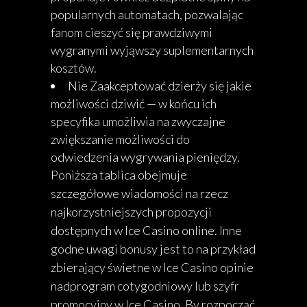
popularnych automatach, pozwalając
fanom cieszyć się prawdziwymi
wygranymi wyjąwszy suplementarnych
kosztów.
Nie Zaakceptować dzierży się jakie
możliwości dziwić — w końcu ich
specyfika umożliwia na zwyczajne
zwiększanie możliwości do
odwiedzenia wygrywania pieniędzy.
Poniższa tablica obejmuje
szczegółowe wiadomości na rzecz
najkorzystniejszych propozycji
dostępnych w Ice Casino online. Inne
godne uwagi bonusy jest to na przykład
zbierający świetne w Ice Casino opinie
nadprogram cotygodniowy lub szyfr
promocyjny w Ice Casino. By rozpocząć