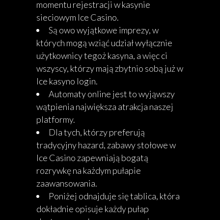
momentu rejestracji w kasynie
sieciowym Ice Casino.
Są owo wyjątkowe imprezy, w
których mogą wziąć udział wyłącznie
użytkownicy tegoż kasyna, a więc ci
wszyscy, którzy mają zbytnio sobą już w
Ice kasyno login.
Automaty online jest to wyjąwszy
wątpienia największa atrakcja naszej
platformy.
Dla tych, którzy preferują
tradycyjny hazard, zabawy stołowe w
Ice Casino zapewniają bogatą
rozrywkę na każdym pułapie
zaawansowania.
Poniżej odnajduje się tablica, która
dokładnie opisuje każdy pułap