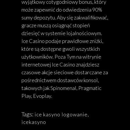
wyjątkowy cotygodniowy bonus, który
może zapewnić do odwiedzenia 90%
sumy depozytu. Aby się zakwalifikować,
gracze muszą osiągnąć stopień
dziesięć w systemie lojalnościowym.
Ice Casino podaje prawidłowe zniżki,
które są dostępne gwoli wszystkich
użytkowników. Poza Tym na witrynie
internetowej Ice Casino znajdziesz
czasowe akcje sieciowe dostarczane za
pośrednictwem dostawców konsol,
takowych jak Spinomenal, Pragmatic
Play, Evoplay.
Tags:
ice kasyno logowanie
,
icekasyno