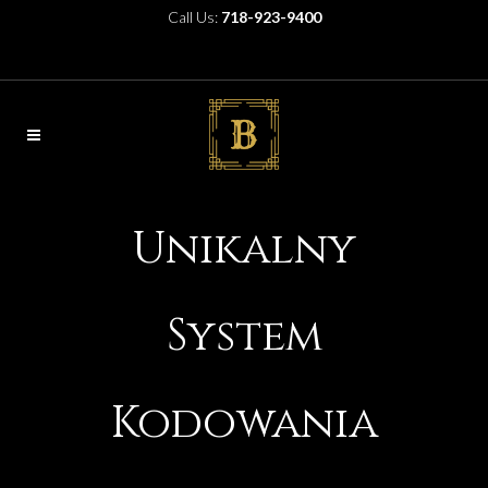
Call Us:
718-923-9400
Unikalny
System
Kodowania