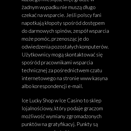
żadnym wypadku nie muszą długo
czekać na wsparcie. Jeśli polscy fani
napotkają kłopoty spośród dostępem
do darmowych spinów, zespół wsparcia
może pomóc, przenosząc je do
odwiedzenia pozostałych komputerów.
Użytkownicy mogą skontaktować się
spośród pracownikami wsparcia
technicznej za pośrednictwem czatu
internetowego na stronie www kasyna
albo korespondencji e-mail.
Ice Lucky Shop w Ice Casino to sklep
lojalnościowy, który podaje graczom
możliwość wymiany zgromadzonych
punktów na gratyfikacyj. Punkty są