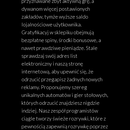
przyznawane zbyt aktywną grę, a
dywanom więcej postawionych
zakładów, tymże wyższe saldo
lojalnościowe użytkownika.
Gratyfikacyj w sklepiku obejmują
bezpłatne spiny, środki bonusowe, a
nawet prawdziwe pieniądze. Stale
sprawdzaj swój adres list
elektroniczny i naszą stronę
internetową, aby upewnić się, że
odrzucić przegapisz żadnych nowych
reklamy. Proponujemy szereg
unikalnych automatów i gier stołowych,
których odrzucić znajdziesz nigdzie
indziej. Nasz zespół programistów
ciągle tworzy świeże rozrywki, które z
pewnością zapewnią rozrywkę poprzez