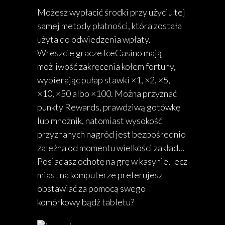
Możesz wypłacić środki przy użyciu tej
samej metody płatności, która została
użyta do odwiedzenia wpłaty.
Wreszcie gracze IceCasino mają
możliwość zakręcenia kołem fortuny,
wybierając pułap stawki ×1, ×2, ×5,
×10, ×50 albo ×100. Można przyznać
punkty Rewards, prawdziwą gotówkę
lub mnożnik, natomiast wysokość
przyznanych nagród jest bezpośrednio
zależna od momentu wielkości zakładu.
Posiadasz ochotę na grę w kasynie, lecz
miast na komputerze preferujesz
obstawiać za pomocą swego
komórkowy bądź tabletu?