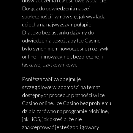
doświadczenia i całościowe wsparcie.
Dołącz do odwiedzenia naszej
społeczności i wmów się, jak wygląda
uciecha na najwyższym pułapie.
Dlatego bez ustanku dążymy do
odwiedzenia tegoż, aby Ice Casino
było synonimem nowoczesnej rozrywki
online – innowacyjnej, bezpiecznej i
łaskawej użytkownikowi.
Poniższa tablica obejmuje
szczegółowe wiadomości na temat
dostępnych procedur płatności w Ice
Casino online. Ice Casino bez problemu
działa zarówno na programie Mobilne,
jak i iOS, jak określa, że nie
zaakceptować jesteś zobligowany