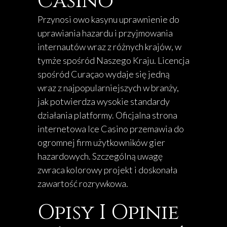
Casino
Przynosi owo kasynu uprawnienie do
uprawiania hazardu i przyjmowania
internautów wraz z różnych krajów, w
tymże spośród Naszego Kraju. Licencja
spośród Curaçao wydaje się jedną
wraz z najpopularniejszych w branży,
jak potwierdza wysokie standardy
działania platformy. Oficjalna strona
internetowa Ice Casino przemawia do
ogromnej firm użytkowników gier
hazardowych. Szczególną uwagę
zwraca kolorowy projekt i doskonała
zawartość rozrywkowa.
Opisy I Opinie