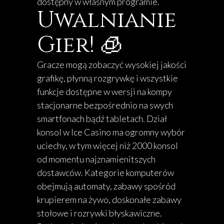
dostępny w własnym programie.
Uwalnianie
Gier! 🧊
Gracze mogą zobaczyć wysokiej jakości
grafikę, płynną rozgrywkę i wszystkie
funkcje dostępne w wersji na kompy
stacjonarne bezpośrednio na swych
smartfonach bądź tabletach. Dział
konsol w Ice Casino ma ogromny wybór
uciechy, w tym więcej niż 2000 konsol
od momentu najznamienitszych
dostawców. Kategorie komputerów
obejmują automaty, zabawy spośród
krupierem na żywo, doskonałe zabawy
stołowe i rozrywki błyskawiczne.