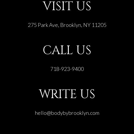
VISIT US
275 Park Ave, Brooklyn, NY 11205
CALL US
718-923-9400
WRITE US
hello@bodybybrooklyn.com