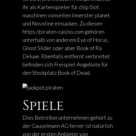
ihr als Kartenspieler für chip Slot
maschinen vonseiten Innerster planet
und Novoline einsacken. Zu diesen
https://piraten-casino.com
gehören
unterhalb von anderem Eye of Horus,
Ghost Slider oder aber Book of Ra
Deluxe. Ebenfalls entfernt verbreitet
befinden sich Freispiel-Angebote für
den Steckplatz Book of Dead.
Spiele
Dies Betreiberunternehmen gehört zu
der Gauselmann AG ferner ist natürlich
von der ersten Anbieter von