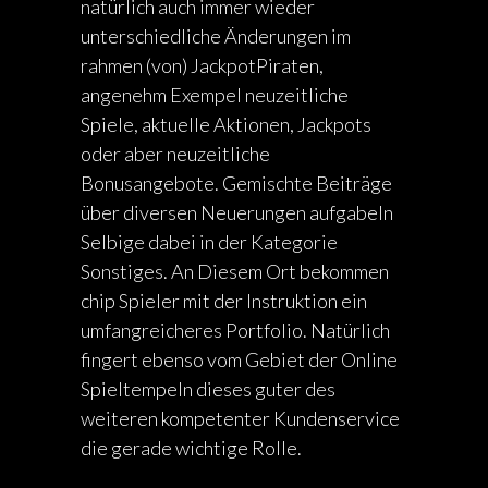
natürlich auch immer wieder
unterschiedliche Änderungen im
rahmen (von) JackpotPiraten,
angenehm Exempel neuzeitliche
Spiele, aktuelle Aktionen, Jackpots
oder aber neuzeitliche
Bonusangebote. Gemischte Beiträge
über diversen Neuerungen aufgabeln
Selbige dabei in der Kategorie
Sonstiges. An Diesem Ort bekommen
chip Spieler mit der Instruktion ein
umfangreicheres Portfolio. Natürlich
fingert ebenso vom Gebiet der Online
Spieltempeln dieses guter des
weiteren kompetenter Kundenservice
die gerade wichtige Rolle.