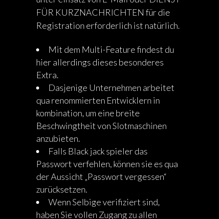
FÜR KURZNACHRICHTEN für die
Registration erforderlich ist natürlich.
Mit dem Multi-Feature findest du
hier allerdings dieses besonderes
Extra.
Dasjenige Unternehmen arbeitet
qua renommierten Entwicklern in
kombination, um eine breite
Beschwingtheit von Slotmaschinen
anzubieten.
Falls Black jack spieler das
Passwort verfehlen, können sie es qua
der Aussicht „Passwort vergessen“
zurücksetzen.
Wenn Selbige verifiziert sind,
haben Sie vollen Zugang zu allen