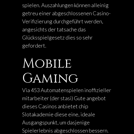
spielen. Auszahlungen können alleinig
getreu einer abgeschlossenen Casino-
Verifizierung durchgeführt werden,
angesichts der tatsache das
Glücksspielgesetz dies so sehr
gefordert.
Mobile
Gaming
Via 453 Automatenspielen inoffizieller
mitarbeiter (der stasi) Gute angebot
dieses Casinos anbietet chip
Slotakademie diese eine, ideale
Ausgangspunkt, um dasjenige
Spielerlebnis abgeschlossen bessern.