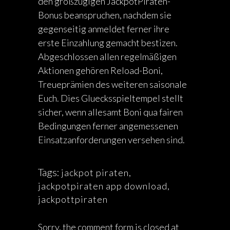
den großzügigen JackpotPiraten-
Bonus beanspruchen, nachdem sie
gegenseitig anmeldet ferner ihre
erste Einzahlung gemacht bestizen.
Abgeschlossen allen regelmäßigen
Aktionen gehören Reload-Boni,
Treueprämien des weiteren saisonale
Euch. Dies Gluecksspieltempel stellt
sicher, wenn allesamt Boni qua fairen
Bedingungen ferner angemessenen
Einsatzanforderungen versehen sind.
Tags:
jackpot piraten
,
jackpotpiraten app download
,
jackpottpiraten
Sorry, the comment form is closed at