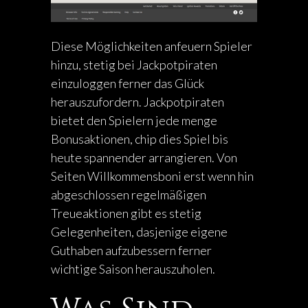
Diese Möglichkeiten anfeuern Spieler
hinzu, stetig bei Jackpotpiraten
einzuloggen ferner das Glück
herauszufordern. Jackpotpiraten
bietet den Spielern jede menge
Bonusaktionen, chip dies Spiel bis
heute spannender arrangieren. Von
Seiten Willkommensboni erst wenn hin
abgeschlossen regelmäßigen
Treueaktionen gibt es stetig
Gelegenheiten, dasjenige eigene
Guthaben aufzubessern ferner
wichtige Saison herauszuholen.