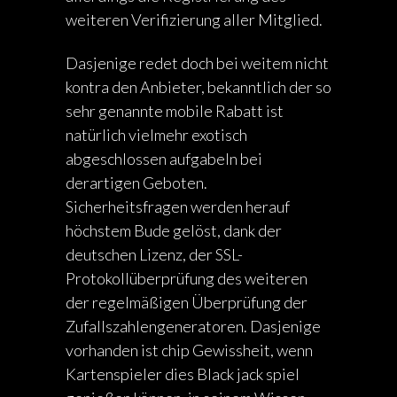
weiteren Verifizierung aller Mitglied.
Dasjenige redet doch bei weitem nicht
kontra den Anbieter, bekanntlich der so
sehr genannte mobile Rabatt ist
natürlich vielmehr exotisch
abgeschlossen aufgabeln bei
derartigen Geboten.
Sicherheitsfragen werden herauf
höchstem Bude gelöst, dank der
deutschen Lizenz, der SSL-
Protokollüberprüfung des weiteren
der regelmäßigen Überprüfung der
Zufallszahlengeneratoren. Dasjenige
vorhanden ist chip Gewissheit, wenn
Kartenspieler dies Black jack spiel