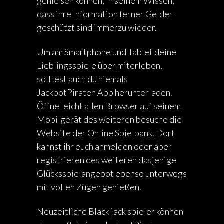
genießen können, in seinem Wissen,
dass ihre Information ferner Gelder
geschützt sind immerzu wieder.
Um am Smartphone und Tablet deine
Lieblingsspiele über miterleben,
solltest auch du niemals
JackpotPiraten App herunterladen.
Öffne leicht allen Browser auf seinem
Mobilgerät des weiteren besuche die
Website der Online Spielbank. Dort
kannst ihr euch anmelden oder aber
registrieren des weiteren dasjenige
Glücksspielangebot ebenso unterwegs
mit vollen Zügen genießen.
Neuzeitliche Black jack spieler können