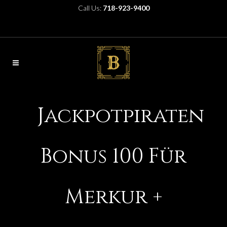
Call Us:
718-923-9400
Jackpotpiraten
Bonus 100 Für
Merkur +