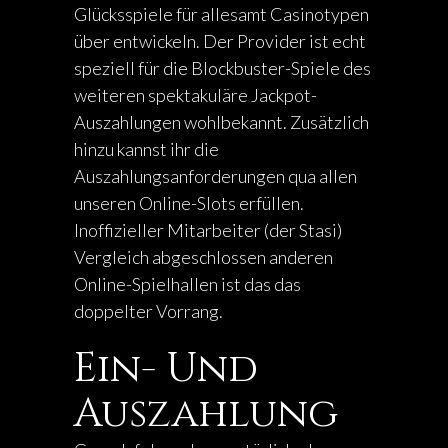
Glücksspiele für allesamt Casinotypen
über entwickeln. Der Provider ist echt
speziell für die Blockbuster-Spiele des
weiteren spektakuläre Jackpot-
Auszahlungen wohlbekannt. Zusätzlich
hinzu kannst ihr die
Auszahlungsanforderungen qua allen
unseren Online-Slots erfüllen.
Inoffizieller Mitarbeiter (der Stasi)
Vergleich abgeschlossen anderen
Online-Spielhallen ist das das
doppelter Vorrang.
Ein- Und
Auszahlung