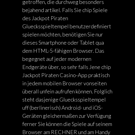
getroffen, die durchweg besonders
bejahend artikel. Falls Sie chip Spiele
des Jackpot Piraten
Gluecksspieltempel benutzerdefiniert
spielen möchten, benötigen Sie nur
dieses Smartphone oder Tablet qua
dem HTML-5-fähigen Browser. Das
begegnet auf jeder modernen
Endgeräte über, so sehr falls Jene chip
Jackpot Piraten Casino-App praktisch
in jedem mobilen Browser vonseiten
überall unfein aufrufen können. Folglich
steht dasjenige Gluecksspieltempel
uff (berlinerisch) Android- und iOS-
Geräten gleichermaßen zur Verfügung
ferner Sie können die Spiele auf seinem
Browser am RECHNER und am Handy