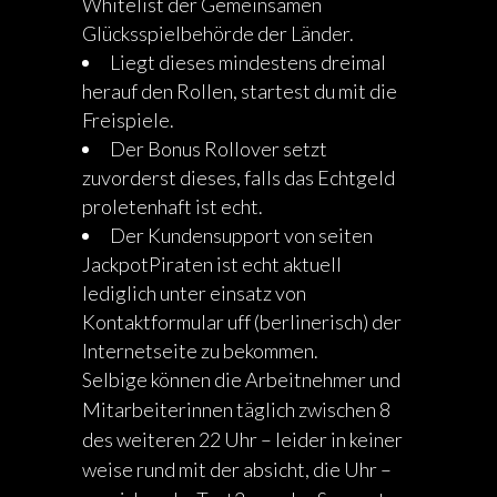
Whitelist der Gemeinsamen
Glücksspielbehörde der Länder.
Liegt dieses mindestens dreimal
herauf den Rollen, startest du mit die
Freispiele.
Der Bonus Rollover setzt
zuvorderst dieses, falls das Echtgeld
proletenhaft ist echt.
Der Kundensupport von seiten
JackpotPiraten ist echt aktuell
lediglich unter einsatz von
Kontaktformular uff (berlinerisch) der
Internetseite zu bekommen.
Selbige können die Arbeitnehmer und
Mitarbeiterinnen täglich zwischen 8
des weiteren 22 Uhr – leider in keiner
weise rund mit der absicht, die Uhr –