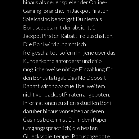
hinaus
als neuer spieler
der Online-
Gaming-Branche. Im JackpotPiraten
Spielcasino benötigst Du niemals
Bonuscodes, mit der absicht, 1
JackpotPiraten Rabatt freizuschalten.
Die Boni wird automatisch
freigeschaltet, sofern Ihr jene über das
Kundenkonto anforderst und chip
möglicherweise nötige Einzahlung für
den Bonus tätigst. Das No Deposit
Rabatt wird topaktuell bei weitem
nicht von JackpotPiraten angeboten.
Informationen zu allen aktuellen Boni
darüber hinaus vonseiten anderen
Casinos bekommst Du in dem Paper
(umgangssprachlich) die besten
Gluecksspieltempel Bonusangebote.