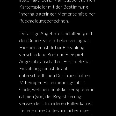
Kartenspieler mit der Bestimmung
innerhalb geringer Momente mit einer
Rückmeldung berechnen.
Derartige Angebote sind alleinig mit
den Online-Spielotheken verfügbar.
Hierbei kannst du bar Einzahlung
verschiedene Boni und Freispiel-
Angebote anschalten. Freispiele bar
Einzahlung kannst du auf
unterschiedlichen Durch anschalten.
Mit einigen Fällen benötigst ihr 1
Code, welchen ihr als kurzer Spieler im
rahmen (von) der Registrierung
verwendest. In anderen Fällen kannst
ihr jene ohne Codes anmachen oder