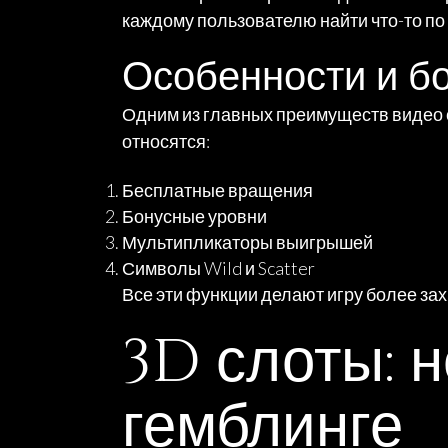
каждому пользователю найти что-то по 
Особенности и б
Одним из главных преимуществ видео с
относятся:
Бесплатные вращения
Бонусные уровни
Мультипликаторы выигрышей
Символы Wild и Scatter
Все эти функции делают игру более з
3D слоты: 
гемблинге