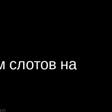
 слотов на
не