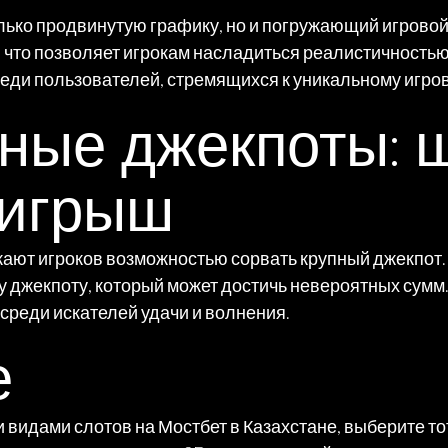
лько продвинутую графику, но и погружающий игровой
 что позволяет игрокам насладиться реалистичностью
реди пользователей, стремящихся к уникальному игро
ные джекпоты: 
ыигрыш
ют игроков возможностью сорвать крупный джекпот. Ка
у джекпоту, который может достичь невероятных сумм
среди искателей удачи и волнения.
е
 видами слотов на Мостбет в Казахстане, выберите то