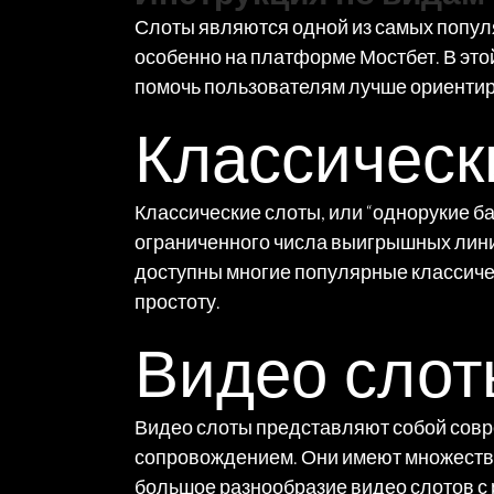
Слоты являются одной из самых попул
особенно на платформе Мостбет. В это
помочь пользователям лучше ориентиро
Классическ
Классические слоты, или “однорукие ба
ограниченного числа выигрышных линий
доступны многие популярные классичес
простоту.
Видео слот
Видео слоты представляют собой совр
сопровождением. Они имеют множество
большое разнообразие видео слотов с 