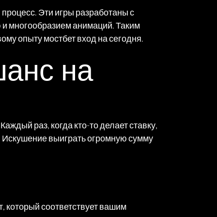
 процесс. Эти игры разработаны с
 и многообразием анимаций. Таким
вому опыту
мостбет вход на сегодня
.
шанс на
ждый раз, когда кто-то делает ставку,
. Искушение выиграть огромную сумму
т, который соответствует вашим