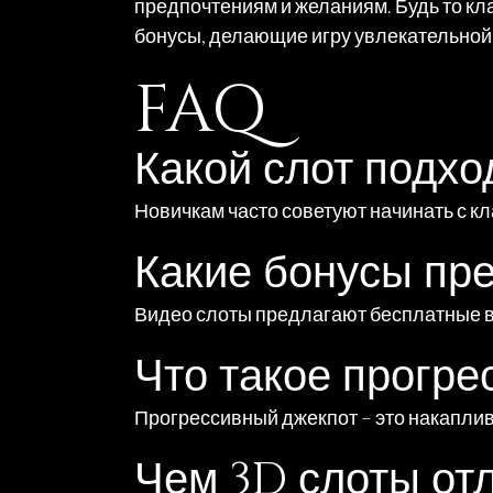
предпочтениям и желаниям. Будь то кл
бонусы, делающие игру увлекательной
FAQ
Какой слот подхо
Новичкам часто советуют начинать с кла
Какие бонусы пр
Видео слоты предлагают бесплатные 
Что такое прогре
Прогрессивный джекпот – это накаплив
Чем 3D слоты отл