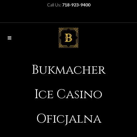
Call Us:
718-923-9400
Bukmacher
Ice Casino
Oficjalna