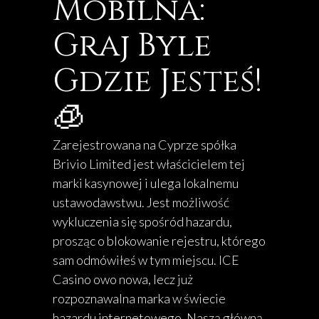
Mobilna:
Graj Byle
Gdzie Jesteś!
🧊
Zarejestrowana na Cyprze spółka
Brivio Limited jest właścicielem tej
marki kasynowej i ulega lokalnemu
ustawodawstwu. Jest możliwość
wykluczenia się spośród hazardu,
prosząc o blokowanie rejestru, którego
sam odmówiłeś w tym miejscu. ICE
Casino owo nowa, lecz już
rozpoznawalna marka w świecie
hazardu internetowego. Naszą główną