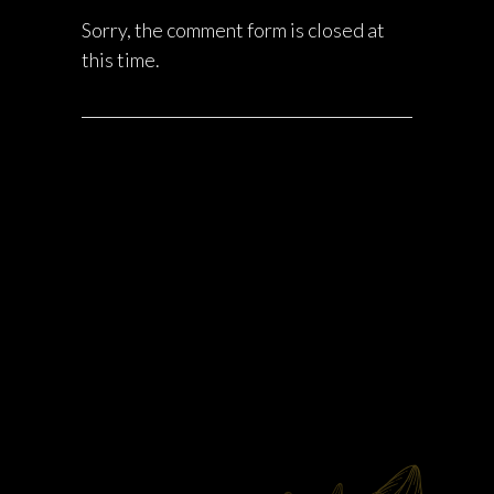
Sorry, the comment form is closed at
this time.