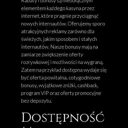
Rabaty i bonusy są nieodłącznym
elementem każdego kasyna przez
internet, które pragnie przyciągnąć
nowych internautów. Oferujemy sporo
atrakcyjnych reklamy zarówno dla
świeżych, jakim sposobem i stałych
internautów. Nasze bonusy mają na
zamiarze zwiększenie oferty
rozrywkowej i możliwości na wygraną.
Zatem na przykład dostępna wydaje się
być oferta powitalna, cotygodniowe
bonusy, wyjątkowe zniżki, cashback,
program VIP oraz oferty promocyjne
bez depozytu.
Dostępność