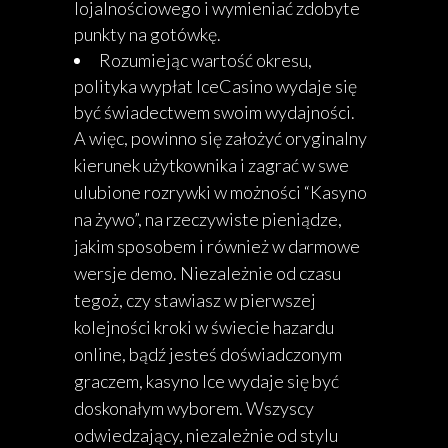
lojalnościowego i wymieniać zdobyte
punkty na gotówkę.
Rozumiejąc wartość okresu,
polityka wypłat IceCasino wydaje się
być świadectwem swoim wydajności.
A więc, powinno się założyć oryginalny
kierunek użytkownika i zagrać w swe
ulubione rozrywki w możności “Kasyno
na żywo”, na rzeczywiste pieniądze,
jakim sposobem i również w darmowe
wersje demo. Niezależnie od czasu
tegoż, czy stawiasz w pierwszej
kolejności kroki w świecie hazardu
online, bądź jesteś doświadczonym
graczem, kasyno Ice wydaje się być
doskonałym wyborem. Wszyscy
odwiedzający, niezależnie od stylu