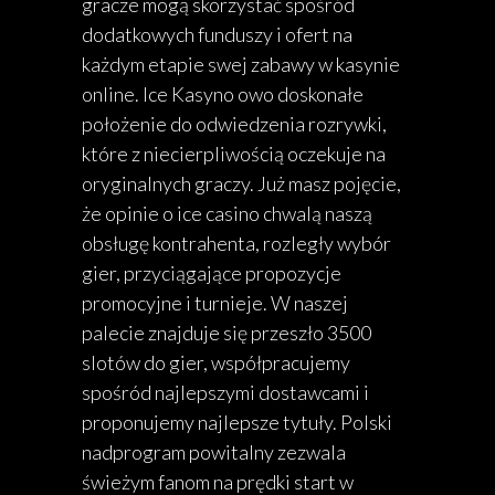
gracze mogą skorzystać spośród
dodatkowych funduszy i ofert na
każdym etapie swej zabawy w kasynie
online. Ice Kasyno owo doskonałe
położenie do odwiedzenia rozrywki,
które z niecierpliwością oczekuje na
oryginalnych graczy. Już masz pojęcie,
że opinie o ice casino chwalą naszą
obsługę kontrahenta, rozległy wybór
gier, przyciągające propozycje
promocyjne i turnieje. W naszej
palecie znajduje się przeszło 3500
slotów do gier, współpracujemy
spośród najlepszymi dostawcami i
proponujemy najlepsze tytuły. Polski
nadprogram powitalny zezwala
świeżym fanom na prędki start w