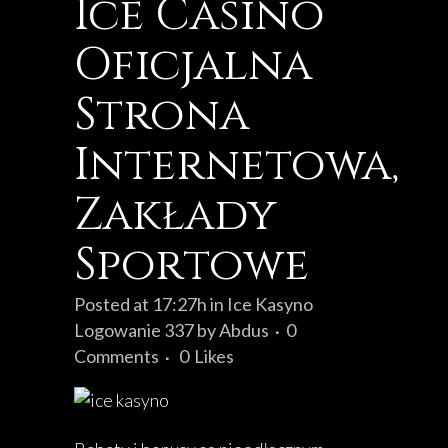
Ice Casino
Oficjalna
Strona
Internetowa,
Zakłady
Sportowe
Posted at 17:27h
in
Ice Kasyno
Logowanie 337
by
Abdus
0
Comments
0
Likes