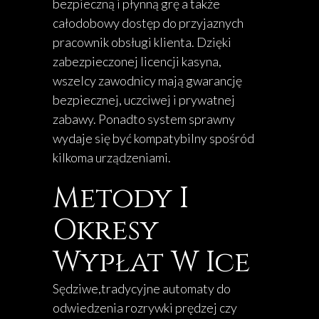
bezpieczną i płynną grę a także
całodobowy dostęp do przyjaznych
pracownik obsługi klienta. Dzięki
zabezpieczonej licencji kasyna,
wszelcy zawodnicy mają gwarancję
bezpiecznej, uczciwej i prywatnej
zabawy. Ponadto system sprawny
wydaje się być kompatybilny spośród
kilkoma urządzeniami.
Metody I
Okresy
Wypłat W Ice
Sędziwe,tradycyjne automaty do
odwiedzenia rozrywki prędzej czy