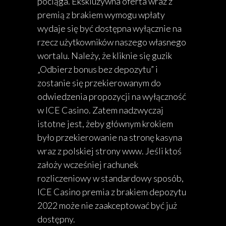
pociąga. Ekskluzywna oferta wraz z
premią z brakiem wymogu wpłaty
wydaje się być dostępna wyłącznie na
rzecz użytkowników naszego własnego
wortalu. Należy, że kliknie się guzik
„Odbierz bonus bez depozytu” i
zostanie się przekierowanym do
odwiedzenia propozycji na wyłączność
w ICE Casino. Zatem nadzwyczaj
istotne jest, żeby głównym krokiem
było przekierowanie na stronę kasyna
wraz z polskiej strony www. Jeśli ktoś
założy wcześniej rachunek
rozliczeniowy w standardowy sposób,
ICE Casino premia z brakiem depozytu
2022 może nie zaakceptować być już
dostępny.