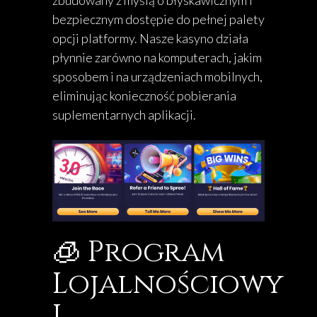
zbudowany z myślą o błyskawicznym i
bezpiecznym dostępie do pełnej palety
opcji platformy. Nasze kasyno działa
płynnie zarówno na komputerach, jakim
sposobem i na urządzeniach mobilnych,
eliminując konieczność pobierania
suplementarnych aplikacji.
🧊 Program
Lojalnościowy
I