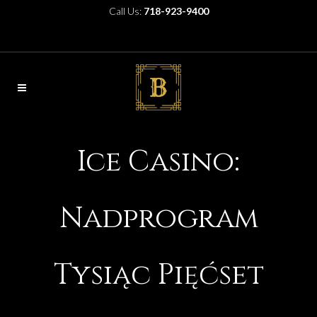
Call Us:
718-923-9400
Ice Casino:
Nadprogram
Tysiąc Pięćset