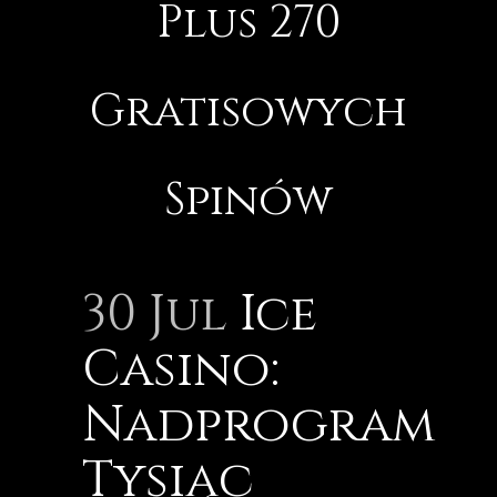
Plus 270
Gratisowych
Spinów
30 Jul
Ice
Casino:
Nadprogram
Tysiąc