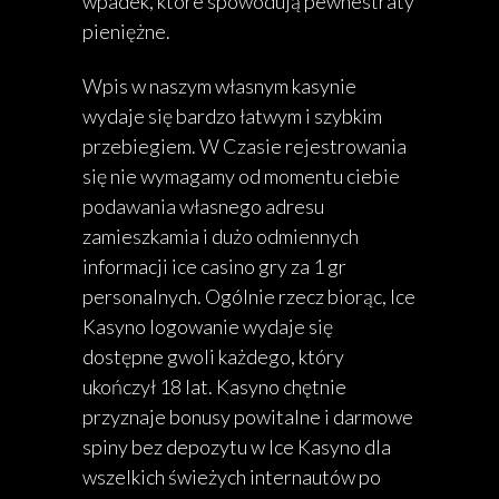
wpadek, które spowodują pewnestraty
pieniężne.
Wpis w naszym własnym kasynie
wydaje się bardzo łatwym i szybkim
przebiegiem. W Czasie rejestrowania
się nie wymagamy od momentu ciebie
podawania własnego adresu
zamieszkamia i dużo odmiennych
informacji
ice casino gry za 1 gr
personalnych. Ogólnie rzecz biorąc, Ice
Kasyno logowanie wydaje się
dostępne gwoli każdego, który
ukończył 18 lat. Kasyno chętnie
przyznaje bonusy powitalne i darmowe
spiny bez depozytu w Ice Kasyno dla
wszelkich świeżych internautów po