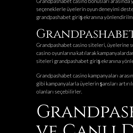
Grandpashabet casino bonusları arasında ye
seçeneklerle üyelerin oyun deneyimi destek
grandpashabet giriş ekranına yönlendirilme
Grandpashabet
Grandpashabet casino siteleri, üyelerine 
casino oyunlarına katılarak kampanyalardan
siteleri grandpashabet giriş ekranına yönle
Grandpashabet casino kampanyaları arasında
gibi kampanyalarla üyelerin şansları artır
olanları seçebilirler.
Grandpas
ve Canlı 