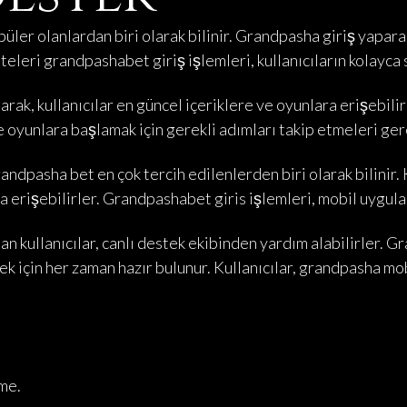
ler olanlardan biri olarak bilinir. Grandpasha giriş yaparak,
teleri grandpashabet giriş işlemleri, kullanıcıların kolayca 
rak, kullanıcılar en güncel içeriklere ve oyunlara erişebili
e oyunlara başlamak için gerekli adımları takip etmeleri ger
ndpasha bet en çok tercih edilenlerden biri olarak bilinir.
 erişebilirler. Grandpashabet giris işlemleri, mobil uygula
n kullanıcılar, canlı destek ekibinden yardım alabilirler. G
mek için her zaman hazır bulunur. Kullanıcılar, grandpasha mo
ime.