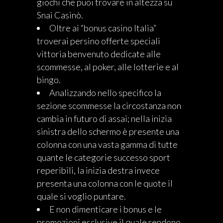
giochi che puoi trovare in altezza su
Snai Casinò.
Oltre ai “bonus casino Italia”
troverai persino offerte speciali
vittoria benvenuto dedicate alle
scommesse, al poker, alle lotterie e al
bingo.
Analizzando nello specifico la
sezione scommesse la circostanza non
cambia in futuro di assai; nella inizia
sinistra dello schermo è presente una
colonna con una vasta gamma di tutte
quante le categorie successo sport
reperibili, la inizia destra invece
presenta una colonna con le quote il
quale si voglio puntare.
E non dimenticare i bonus e le
promozioni esclusive il quale rendono