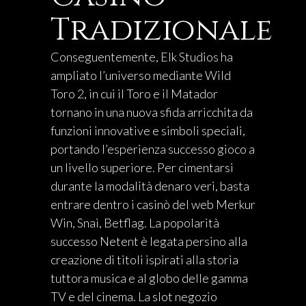
Tradizionale
Conseguentemente, Elk Studios ha
ampliato l’universo mediante Wild
Toro 2, in cui il Toro e il Matador
tornano in una nuova sfida arricchita da
funzioni innovative e simboli speciali,
portando l’esperienza successo gioco a
un livello superiore. Per cimentarsi
durante la modalità denaro veri, basta
entrare dentro i casinò del web Merkur
Win, Snai, Betflag. La popolarità
successo Netent è legata persino alla
creazione di titoli ispirati alla storia
tuttora musica e al globo delle gamma
TV e del cinema. La slot negozio