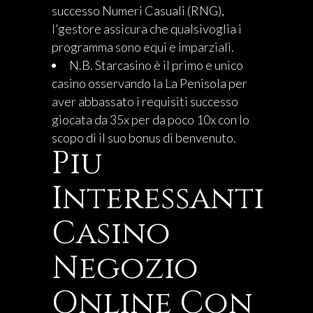
successo Numeri Casuali (RNG),
l’gestore assicura che qualsivoglia i
programma sono equi e imparziali.
N.B. Starcasino è il primo e unico
casino osservando la La Penisola per
aver abbassato i requisiti successo
giocata da 35x per da poco 10x con lo
scopo di il suo bonus di benvenuto.
Piu
Interessanti
Casino
Negozio
Online Con