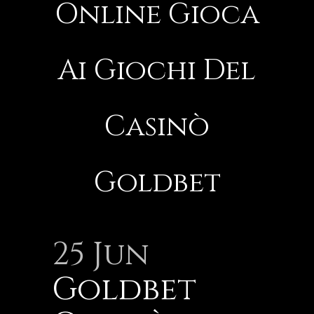
Online Gioca
Ai Giochi Del
Casinò
Goldbet
25 Jun
Goldbet