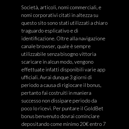
Società, articoli, nomi commerciali, e
nomi corporativi citati in altezza su
questo sito sono stati utilizzati a chiaro
traguardo esplicativo e di
identificazione. Oltre alla navigazione
canale browser, quale è sempre
utilizzabile senza bisogno vittoria
scaricare in alcun modo, vengono
effettuate infatti disponibili varie app
ufficiali. Avrai dunque 3 giorni di
periodo a causa di rigiocare il bonus,
pertanto fai costruiti in maniera
successo non dissipare periodo da
poco lo ricevi. Per puntare il GoldBet
bonus benvenuto dovrai cominciare
depositando come minimo 20€ entro 7