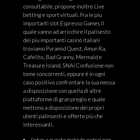
consultabile, propone inoltre Live
betting e sport virtuali. Fra le piu
importanti slot Espresso Games il
quale vanno ad arricchire il palisesto
dei piu importanti casinò italiani
troviamo Pyramid Quest, Amun Ra,
Cafelito, Bad Granny, Mermaid e
Treasure Island. SNAI Confusione non
teme concorrenti, eppure è in ogni
caso positivo confrontare la sua messa
a disposizione con quella di altre
piattaforme di gran pregio e quale
mettono a disposizione dei propri
utenti palinsesti e offerte più che
interessanti.
(inter a questo metodo potrai non