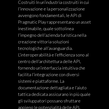
Costruiti In un’industria costruiti in cui
l’innovazione e la personalizzazione
avvengono fondamentali, le API di
Pragmatic Play rappresentano un asset
inestimabile, quale sottolinea
l’impegno dell’azienda turistica nella
creazione vittoria soluzioni
tecnologiche all’avanguardia.
L’interoperabilità e l’efficienza sono al
centro dell’architettura delle API,
fornendo un’interfaccia intuitiva che
facilita l’integrazione con diversi
sistemi e piattaforme. La
documentazione dettagliata e l’aiuto
tattica dedicata assicurano in più quale
gli sviluppatori possano sfruttare
appieno le potenzialità delle API,