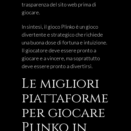
trasparenza del sito web prima di
giocare.
In sintesi, il gioco Plinko è un gioco
divertente e strategico che richiede
una buona dose di fortuna e intuizione.
Il giocatore deve essere pronto a
giocare e a vincere, ma soprattutto
deve essere pronto a divertirsi.
Le migliori
piattaforme
per giocare
Plinko in