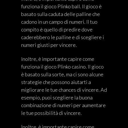
funziona il gioco Plinko ball. Il gioco è
basato sulla caduta delle palline che
cadono in un campo di numeri. Il tuo
compito è quello di predire dove
caderebbero le palline e di scegliere i
numeri giusti per vincere.
Inoltre, è importante capire come
funziona il gioco Plinko casino. Il gioco
è basato sulla sorte, ma ci sono alcune
strategie che possono aiutarti a
migliorare le tue chances di vincere. Ad
esempio, puoi scegliere la buona
combinazione di numeri per aumentare
le tue possibilità di vincere.
Inoltre, è importante capire come