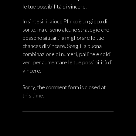
le tue possibilità di vincere.
In sintesi, il gioco Plinko è un gioco di
sorte, ma ci sono alcune strategie che
possono aiutarti a migliorare le tue
chances di vincere. Scegli la buona
combinazione di numeri, palline e soldi
veri per aumentare le tue possibilità di
vincere.
Sorry, the comment form is closed at
this time.