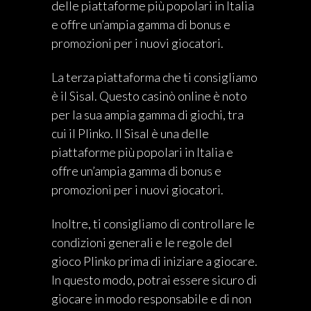
delle piattaforme più popolari in Italia
e offre un’ampia gamma di bonus e
promozioni per i nuovi giocatori.
La terza piattaforma che ti consigliamo
è il Sisal. Questo casinò online è noto
per la sua ampia gamma di giochi, tra
cui il Plinko. Il Sisal è una delle
piattaforme più popolari in Italia e
offre un’ampia gamma di bonus e
promozioni per i nuovi giocatori.
Inoltre, ti consigliamo di controllare le
condizioni generali e le regole del
gioco Plinko prima di iniziare a giocare.
In questo modo, potrai essere sicuro di
giocare in modo responsabile e di non