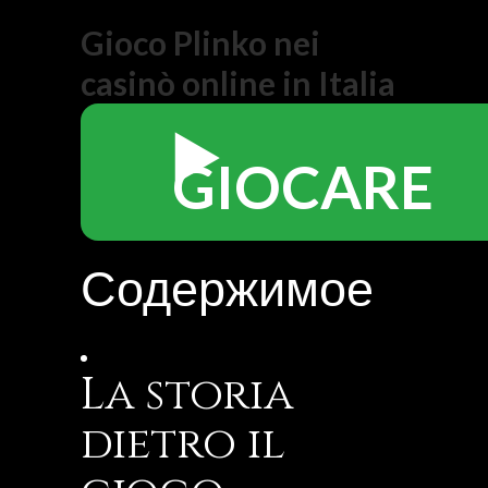
Gioco Plinko nei
casinò online in Italia
▶️
GIOCARE
Содержимое
La storia
dietro il