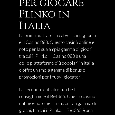
per giocare
Plinko in
Italia
La prima piattaforma che ti consigliamo
è il Casino 888. Questo casinò online è
noto per la sua ampia gamma di giochi,
tra cui il Plinko. Il Casino 888 è una
delle piattaforme più popolari in Italia
e offre un’ampia gamma di bonus e
promozioni per i nuovi giocatori.
La seconda piattaforma che ti
consigliamo è il Bet365. Questo casinò
online è noto per la sua ampia gamma di
giochi, tra cui il Plinko. Il Bet365 è una