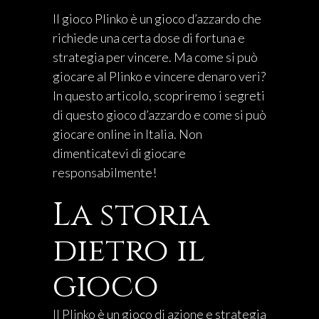
Il gioco Plinko è un gioco d’azzardo che
richiede una certa dose di fortuna e
strategia per vincere. Ma come si può
giocare al Plinko e vincere denaro veri?
In questo articolo, scopriremo i segreti
di questo gioco d’azzardo e come si può
giocare online in Italia. Non
dimenticatevi di giocare
responsabilmente!
La storia
dietro il
gioco
Il Plinko è un gioco di azione e strategia