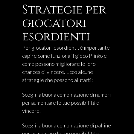
Strategie per
giocatori
esordienti
Per giocatori esordienti, è importante
capire come funziona il gioco Plinko e
come possono migliorare le loro
chances di vincere. Ecco alcune
strategie che possono aiutarti:
Scegli la buona combinazione di numeri
per aumentare le tue possibilità di
vincere.
Scegli la buona combinazione di palline
per aumentare le tue possibilità di