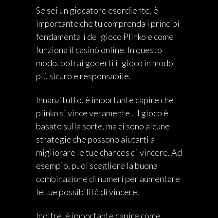
Se sei un giocatore esordiente, è
importante che tu comprenda i principi
fondamentali del gioco Plinko e come
funziona il casinò online. In questo
modo, potrai goderti il gioco in modo
più sicuro e responsabile.
Innanzitutto, è importante capire che
plinko si vince veramente
. Il gioco è
basato sulla sorte, ma ci sono alcune
strategie che possono aiutarti a
migliorare le tue chances di vincere. Ad
esempio, puoi scegliere la buona
combinazione di numeri per aumentare
le tue possibilità di vincere.
Inoltre, è importante capire come