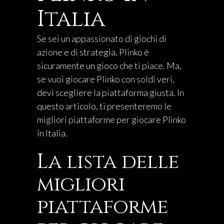
Italia
Se sei un appassionato di giochi di
azione e di strategia, Plinko è
sicuramente un gioco che ti piace. Ma,
se vuoi giocare Plinko con soldi veri,
devi scegliere la piattaforma giusta. In
questo articolo, ti presenteremo le
migliori piattaforme per giocare Plinko
in Italia.
La lista delle
migliori
piattaforme