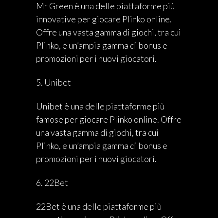
Mr Green è una delle piattaforme più
innovative per giocare Plinko online.
Offre una vasta gamma di giochi, tra cui
Plinko, e un’ampia gamma di bonus e
promozioni per i nuovi giocatori.
5. Unibet
Unibet è una delle piattaforme più
famose per giocare Plinko online. Offre
una vasta gamma di giochi, tra cui
Plinko, e un’ampia gamma di bonus e
promozioni per i nuovi giocatori.
6. 22Bet
22Bet è una delle piattaforme più