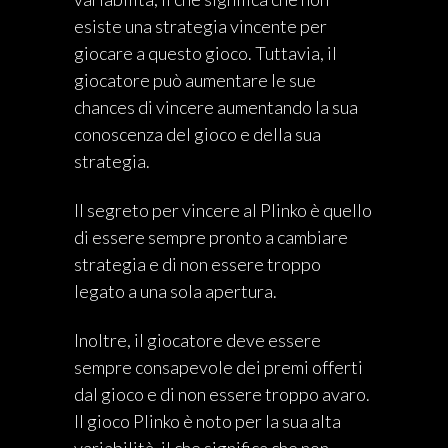
esiste una strategia vincente per
giocare a questo gioco. Tuttavia, il
giocatore può aumentare le sue
chances di vincere aumentando la sua
conoscenza del gioco e della sua
strategia.
Il segreto per vincere al Plinko è quello
di essere sempre pronto a cambiare
strategia e di non essere troppo
legato a una sola apertura.
Inoltre, il giocatore deve essere
sempre consapevole dei premi offerti
dal gioco e di non essere troppo avaro.
Il gioco Plinko è noto per la sua alta