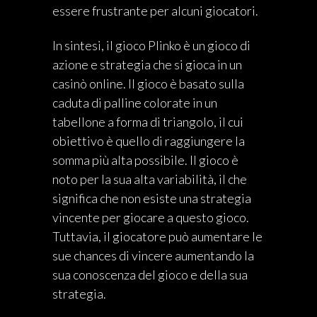
essere frustrante per alcuni giocatori.
In sintesi, il gioco Plinko è un gioco di
azione e strategia che si gioca in un
casinò online. Il gioco è basato sulla
caduta di palline colorate in un
tabellone a forma di triangolo, il cui
obiettivo è quello di raggiungere la
somma più alta possibile. Il gioco è
noto per la sua alta variabilità, il che
significa che non esiste una strategia
vincente per giocare a questo gioco.
Tuttavia, il giocatore può aumentare le
sue chances di vincere aumentando la
sua conoscenza del gioco e della sua
strategia.