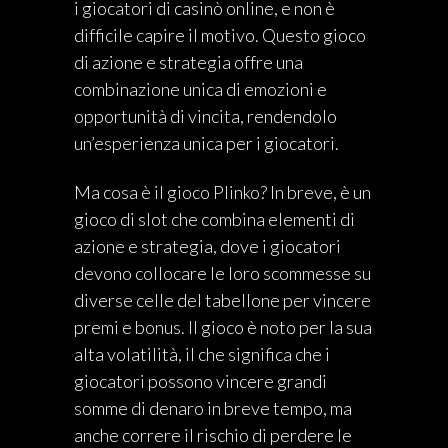
i giocatori di casinò online, e non è
difficile capire il motivo. Questo gioco
di azione e strategia offre una
combinazione unica di emozioni e
opportunità di vincita, rendendolo
un’esperienza unica per i giocatori.
Ma cosa è il gioco Plinko? In breve, è un
gioco di slot che combina elementi di
azione e strategia, dove i giocatori
devono collocare le loro scommesse su
diverse celle del tabellone per vincere
premi e bonus. Il gioco è noto per la sua
alta volatilità, il che significa che i
giocatori possono vincere grandi
somme di denaro in breve tempo, ma
anche correre il rischio di perdere le