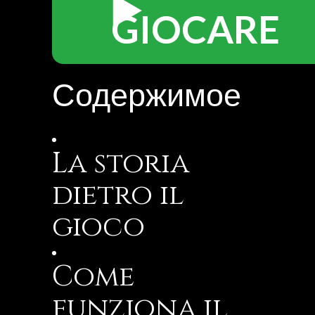
▶️
GIOCARE
Содержимое
La storia
dietro il
gioco
Come
funziona il