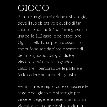
gioco
Plinko è un gioco di azione e strategia,
dove il tuo obiettivo è quello di far
cadere le palline (o “ball” in inglese) in
una delle 112 caselle del tabellone.
Ogni casella ha un premio associato,
che può variare da piccole somme di
denaro a jackpot più grandi. Per
vincere, devi essere in grado di
calcolare il percorso delle palline e
farle cadere nella casella giusta.
Per iniziare, è importante conoscere le
regole del gioco e le strategie per
vincere. Leggere le recensioni di altri
giocatori e studiare le strategie più