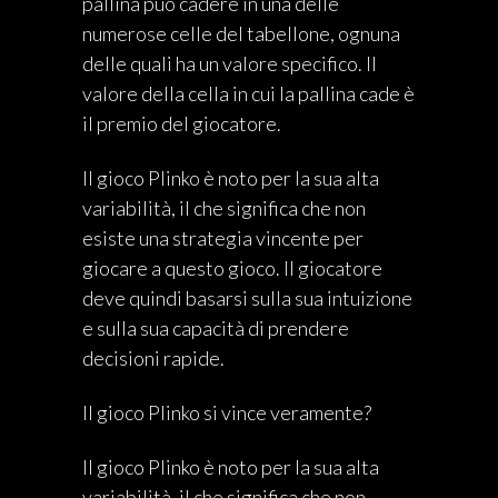
pallina può cadere in una delle
numerose celle del tabellone, ognuna
delle quali ha un valore specifico. Il
valore della cella in cui la pallina cade è
il premio del giocatore.
Il gioco Plinko è noto per la sua alta
variabilità, il che significa che non
esiste una strategia vincente per
giocare a questo gioco. Il giocatore
deve quindi basarsi sulla sua intuizione
e sulla sua capacità di prendere
decisioni rapide.
Il gioco Plinko si vince veramente?
Il gioco Plinko è noto per la sua alta
variabilità, il che significa che non