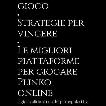
gioco
Strategie per
vincere
Le migliori
piattaforme
per giocare
Plinko
online
Il gioco
plinko
è uno dei più popolari tra