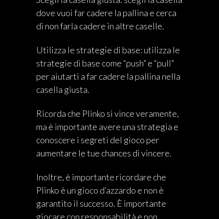
dove vuoi far cadere la pallina e cerca
di non farla cadere in altre caselle.
Utilizza le strategie di base: utilizza le
strategie di base come “push” e “pull”
per aiutarti a far cadere la pallina nella
casella giusta.
Ricorda che Plinko si vince veramente,
ma è importante avere una strategia e
conoscere i segreti del gioco per
aumentare le tue chances di vincere.
Inoltre, è importante ricordare che
Plinko è un gioco d’azzardo e non è
garantito il successo. È importante
giocare con responsabilità e non