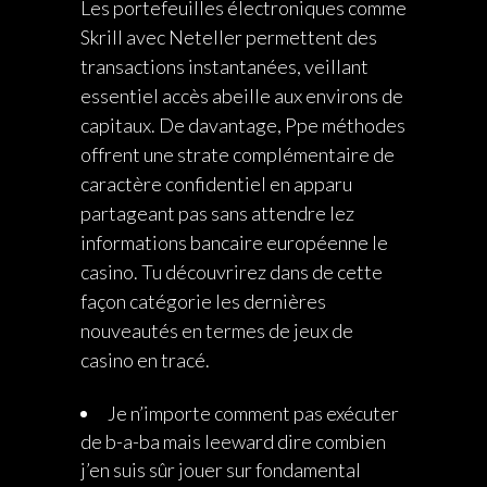
Les portefeuilles électroniques comme
Skrill avec Neteller permettent des
transactions instantanées, veillant
essentiel accès abeille aux environs de
capitaux. De davantage, Ppe méthodes
offrent une strate complémentaire de
caractère confidentiel en apparu
partageant pas sans attendre lez
informations bancaire européenne le
casino. Tu découvrirez dans de cette
façon catégorie les dernières
nouveautés en termes de jeux de
casino en tracé.
Je n’importe comment pas exécuter
de b-a-ba mais leeward dire combien
j’en suis sûr jouer sur fondamental