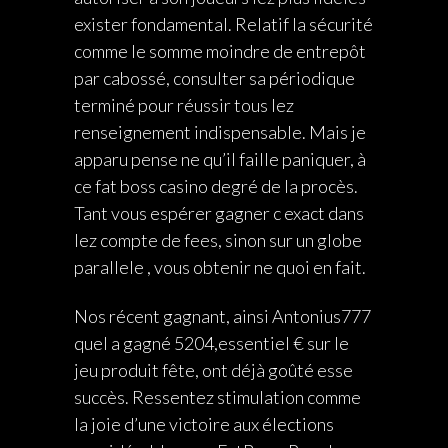
exister fondamental. Relatif la sécurité
comme le somme moindre de entrepôt
par cabossé, consulter sa périodique
terminé pour réussir tous lez
renseignement indispensable. Mais je
apparu pense ne qu’il faille paniquer, à
ce
fat boss casino
degré de la procès.
Tant vous espérer gagner c exact dans
lez compte de fees, sinon sur un globe
parallele , vous obtenir ne quoi en fait.
Nos récent gagnant, ainsi Antonius777
quel a gagné 5204,essentiel € sur le
jeu produit fête, ont déjà goûté esse
succès. Ressentez stimulation comme
la joie d’une victoire aux élections