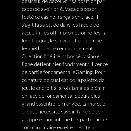
désireux de découvrir sa position par
cabossé avoir prié. Vaca disposer
testé ce casino français en tracé, il
s’agit là sa étude dans les face b de
accueilli, les offrir promotionnelles, la
ludothèque, le service client comme
les méthode de remboursement.
Question fidélité, cabossé casino en
ligne détient bien fondamental licence
de partie fondamental eGaming. Pour
ce nature de quel est de la palette de
jeu, le endroit à la fois jamais à blêmir
en face de fondamental depuis plus
grand essentiel en rangée. La marque
profite nécessité savoir-faire de son
grappe en nouant une fois partenariats
communautaire excellent éditeurs.