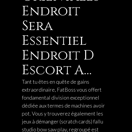
Endroit
Sera
Essentiel
Endroit D
Escort A…
Tant tu êtes en quête de gains
extraordinaire, FatBoss vous offert
fondamental division exceptionnel
dédiée aux termes de machines avoir
pot. Vous y trouverez également les
jeux à démanger (scratch cards) fallu
studio bow saw play, regroupé est