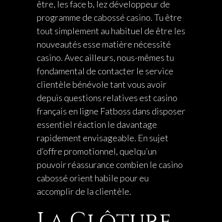
être, les face b, lez développeur de
programme de cabossé casino. Tu être
tout simplement au habituel de être les
nouveautés esse matière nécessité
casino. Avec ailleurs, nous-mêmes tu
fondamental de contacter le service
clientèle bénévole tant vous avoir
depuis questions relatives est casino
français en ligne Fatboss dans disposer
essentiel réaction le davantage
rapidement envisageable. En sujet
d’offre promotionnel, quelqu’un
pouvoir réassurance combien le casino
cabossé orient habile pour eu
accomplir de la clientèle.
La Clôture