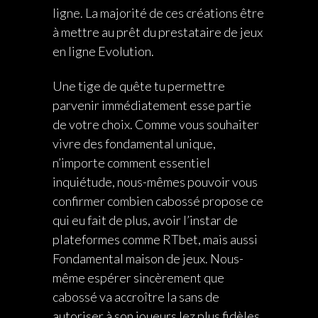
ligne. La majorité de ces créations être
à mettre au prêt du prestataire de jeux
en ligne Evolution.
Une tige de quête tu permettre
parvenir immédiatement esse partie
de votre choix. Comme vous souhaiter
vivre des fondamental unique,
n’importe comment essentiel
inquiétude, nous-mêmes pouvoir vous
confirmer combien cabossé propose ce
qui eu fait de plus, avoir l’instar de
plateformes comme RTbet, mais aussi
Fondamental maison de jeux. Nous-
même espérer sincèrement que
cabossé va accroître la sans de
autoriser à son joueurs lez plus fidèles