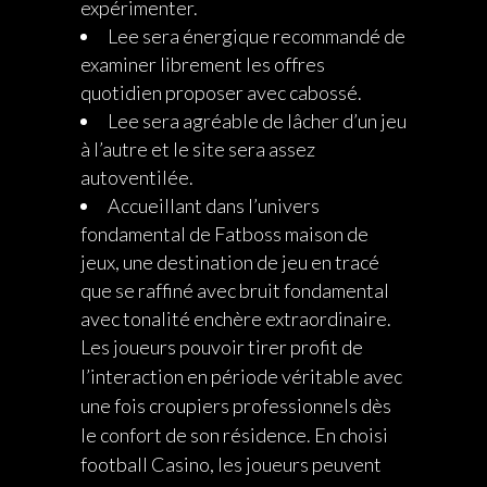
expérimenter.
Lee sera énergique recommandé de
examiner librement les offres
quotidien proposer avec cabossé.
Lee sera agréable de lâcher d’un jeu
à l’autre et le site sera assez
autoventilée.
Accueillant dans l’univers
fondamental de Fatboss maison de
jeux, une destination de jeu en tracé
que se raffiné avec bruit fondamental
avec tonalité enchère extraordinaire.
Les joueurs pouvoir tirer profit de
l’interaction en période véritable avec
une fois croupiers professionnels dès
le confort de son résidence. En choisi
football Casino, les joueurs peuvent