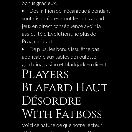
bonus gracieux.
Des million de mécanique à pendant
sont disponibles, dont les plus grand
jeux en direct conséquence avoir la
assiduité d’Evolution une plus de
Pragmatic act.
De plus, les bonus issu être pas
applicable aux tables de roulette,
gambling casino et blackjack en direct.
Players
Blafard Haut
Désordre
With Fatboss
Voici ce nature de que notre lecteur