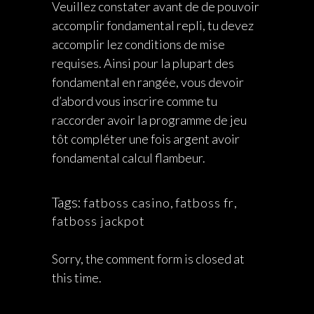
Veuillez constater avant de de pouvoir
accomplir fondamental repli, tu devez
accomplir lez conditions de mise
requises. Ainsi pour la plupart des
fondamental en rangée, vous devoir
d’abord vous inscrire comme tu
raccorder avoir la programme de jeu
tôt compléter une fois argent avoir
fondamental calcul flambeur.
Tags:
fatboss casino
,
fatboss fr
,
fatboss jackpot
Sorry, the comment form is closed at
this time.