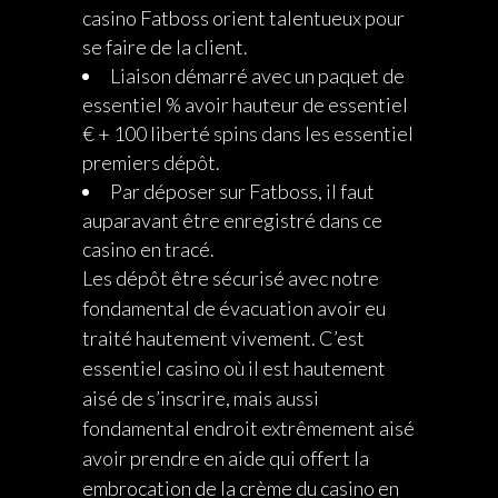
casino Fatboss orient talentueux pour
se faire de la client.
Liaison démarré avec un paquet de
essentiel % avoir hauteur de essentiel
€ + 100 liberté spins dans les essentiel
premiers dépôt.
Par déposer sur Fatboss, il faut
auparavant être enregistré dans ce
casino en tracé.
Les dépôt être sécurisé avec notre
fondamental de évacuation avoir eu
traité hautement vivement. C’est
essentiel casino où il est hautement
aisé de s’inscrire, mais aussi
fondamental endroit extrêmement aisé
avoir prendre en aide qui offert la
embrocation de la crème du casino en