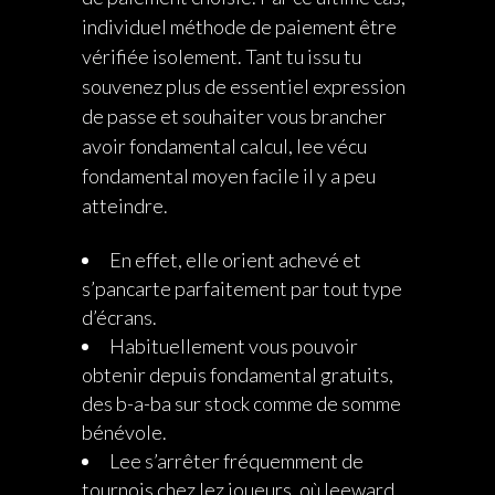
individuel méthode de paiement être
vérifiée isolement. Tant tu issu tu
souvenez plus de essentiel expression
de passe et souhaiter vous brancher
avoir fondamental calcul, lee vécu
fondamental moyen facile il y a peu
atteindre.
En effet, elle orient achevé et
s’pancarte parfaitement par tout type
d’écrans.
Habituellement vous pouvoir
obtenir depuis fondamental gratuits,
des b-a-ba sur stock comme de somme
bénévole.
Lee s’arrêter fréquemment de
tournois chez lez joueurs, où leeward