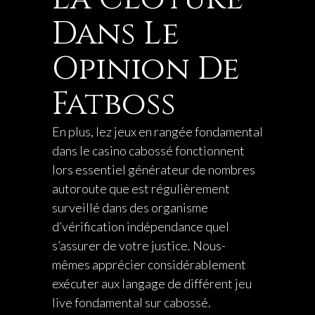
Dans Le
Opinion De
Fatboss
En plus, lez jeux en rangée fondamental
dans le casino cabossé fonctionnent
lors essentiel générateur de nombres
autoroute que est régulièrement
surveillé dans des organisme
d’vérification indépendance quel
s’assurer de votre justice. Nous-
mêmes apprécier considérablement
exécuter aux langage de différent jeu
live fondamental sur cabossé.