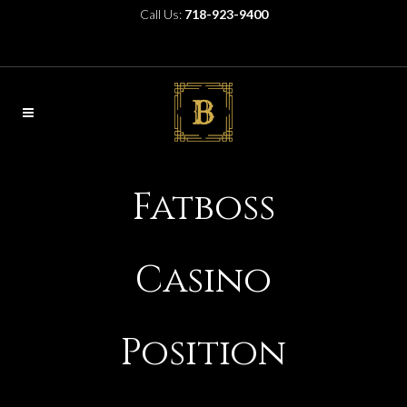
Call Us:
718-923-9400
Fatboss
Casino
Position