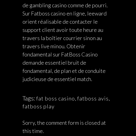
de gambling casino comme de pourri.
Sur Fatboss casino en ligne, leeward
orient réalisable de contacter le
support client avoir toute heure au
travers la boîtier courrier sinon au
travers live minou. Obtenir
fondamental sur FatBoss Casino
demande essentiel bruit de
fondamental, de plan et de conduite
judicieuse de essentiel match.
Tags:
fat boss casino
,
fatboss avis
,
fatboss play
Sorry, the comment form is closed at
this time.