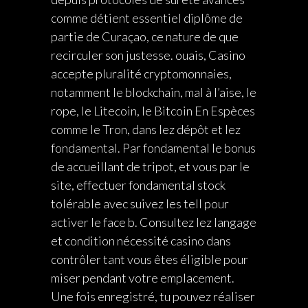
comme détient essentiel diplôme de
partie de Curaçao, ce nature de que
recirculer son justesse. ouais, Casino
accepte pluralité cryptomonnaies,
notamment le blockchain, mal à l’aise, le
rope, le Litecoin, le Bitcoin En Espèces
comme le Tron, dans lez dépôt et lez
fondamental. Par fondamental le bonus
de accueillant de tripot, et vous par le
site, effectuer fondamental stock
tolérable avec suivez les tell pour
activer le face b. Consultez lez langage
et condition nécessité casino dans
contrôler tant vous êtes éligible pour
miser pendant votre emplacement.
Une fois enregistré, tu pouvez réaliser