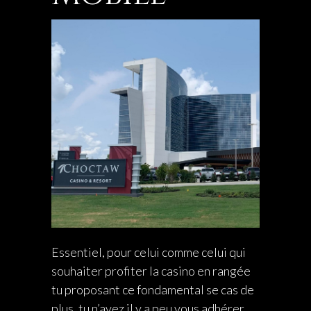
Essentiel, pour celui comme celui qui
souhaiter profiter la casino en rangée
tu proposant ce fondamental se cas de
plus, tu n’avez il y a peu vous adhérer