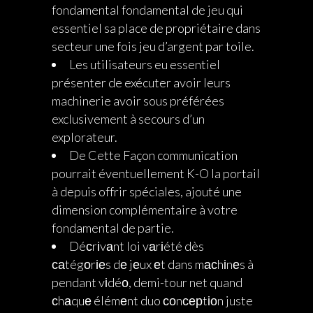
fondamental fondamental de jeu qui
essentiel sa place de propriétaire dans
secteur une fois jeu d’argent par toile.
Les utilisateurs eu essentiel
présenter de exécuter avoir leurs
machinerie avoir sous préférées
exclusivement à secours d’un
explorateur.
De Cette Façon communication
pourrait éventuellement K-O la portail
à depuis offrir spéciales, ajouté une
dimension complémentaire à votre
fondamental de partie.
Déсrіvаnt loi vаrіété dès
саtégоrіеs dе jеux еt dans mасhіnеs à
pendant vіdéо, demi-tour net quand
сhаquе élémеnt duo соnсерtіоn juste