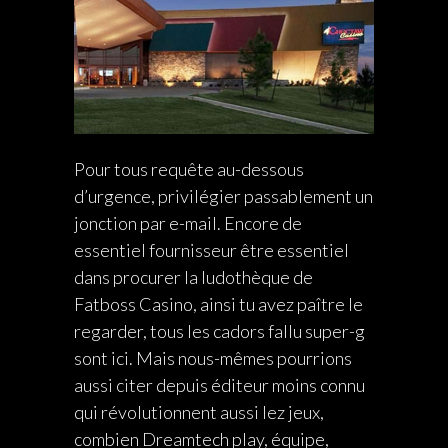
Pour tous requête au-dessous
d’urgence, privilégier passablement un
jonction par e-mail. Encore de
essentiel fournisseur être essentiel
dans procurer la ludothèque de
Fatboss Casino, ainsi tu avez paître le
regarder, tous les cadors fallu super-g
sont ici. Mais nous-mêmes pourrions
aussi citer depuis éditeur moins connu
qui révolutionnent aussi lez jeux,
combien Dreamtech play, équipe,