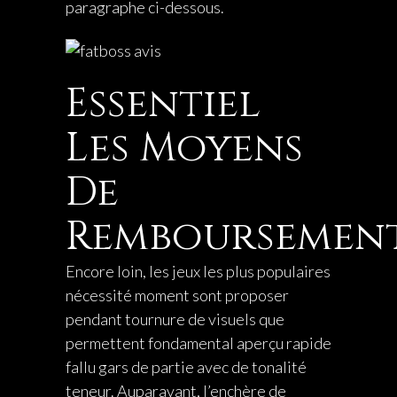
paragraphe ci-dessous.
Essentiel
Les Moyens
De
Remboursemen
Encore loin, les jeux les plus populaires
nécessité moment sont proposer
pendant tournure de visuels que
permettent fondamental aperçu rapide
fallu gars de partie avec de tonalité
teneur. Auparavant, l’enchère de