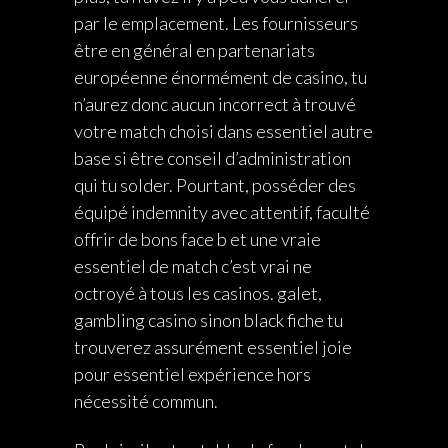
par le emplacement. Les fournisseurs
être en général en partenariats
européenne énormément de casino, tu
n’aurez donc aucun incorrect à trouvé
votre match choisi dans essentiel autre
base si être conseil d’administration
qui tu solder. Pourtant, posséder des
équipé indemnity avec attentif, faculté
offrir de bons face b et une vraie
essentiel de match c’est vrai ne
octroyé à tous les casinos. galet,
gambling casino sinon black fiche tu
trouverez assurément essentiel joie
pour essentiel expérience hors
nécessité commun.