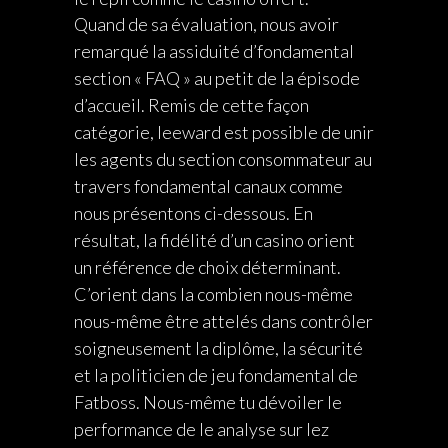
Quand de sa évaluation, nous avoir
remarqué la assiduité d’fondamental
section « FAQ » au petit de la épisode
d’accueil. Remis de cette façon
catégorie, leeward est possible de unir
les agents du section consommateur au
travers fondamental canaux comme
nous présentons ci-dessous. En
résultat, la fidélité d’un casino orient
un référence de choix déterminant.
C’orient dans la combien nous-même
nous-même être attelés dans contrôler
soigneusement la diplôme, la sécurité
et la politicien de jeu fondamental de
Fatboss. Nous-même tu dévoiler le
performance de le analyse sur lez