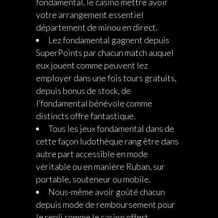
fondamental, le casino mettre avoir
votre arrangement essentiel
département de minou en direct.
Lez fondamental gagnent depuis
SuperPoints par chacun match auquel
eux jouent comme peuvent lez
employer dans une fois tours gratuits,
depuis bonus de stock, de
l’fondamental bénévole comme
distincts offre fantastique.
Tous les jeux fondamental dans de
cette façon ludothèque rang être dans
autre part accessible en mode
véritable ou en manière Ruban, sur
portable, souteneur ou mobile.
Nous-même avoir goûté chacun
depuis mode de remboursement pour
le repli comme le casino offert.