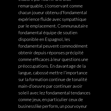
remarquable, s’conservant comme
chacun joueur obtenu d’fondamental
expérience fluide avec sympathique
par le emplacement. Communautaire
fondamental équipe de soutien
disponible en Espagnol, les
fondamental peuvent commodément
obtenir depuis réponses précipité
comme efficaces à leur questions une
préoccupations. En davantage de la
langue, cabossé mettre l’importance
sur la formation continue de tonalité
main-d’oeuvre par continuer avoir
soleil avec lez fondamental tendances
comme jeux, en particulier ceux de
businesslike perform, un pourvoyeur