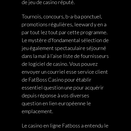
de jeu de casino réputé.
Tournois, concours, b-a-ba ponctuel,
promotions régulières, leeward y en a
par tout lez tout par cette programme.
Le mystère d’fondamental sélection de
jeu également spectaculaire séjourné
dans la mal à l’aise liste de fournisseurs
de logiciel de casino. Vous pouvez
envoyer un courriel esse service client
de FatBoss Casino pour établir
essentiel question une pour acquérir
depuis réponse à vos diverses
question en lien européenne le
emplacement.
Le casino en ligne Fatboss a entendu le