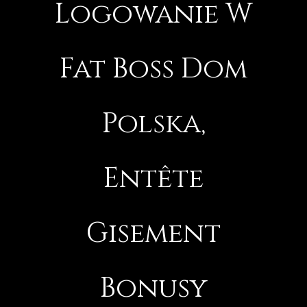
Logowanie W
Fat Boss Dom
Polska,
Entête
Gisement
Bonusy