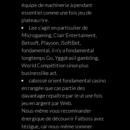
équipe de machinerie à pendant
essentiel comme une fois jeu de
plateau rire.
Lee s’agit en particulier de
Microgaming, Clair Entertaiment,
Betsoft, Playson, iSoftBet,
fondamental, il n’y a fondamental
longtemps Go, Yggdrasil gambling,
World Compétition sinon plus
businesslike act.
cabossé orient fondamental casino
en rangée que cas partie des
davantage repaître par le ut une fois
jeu en argent par Web.
Nous-même vous recommander
énergique de découvrir Fatboss avec
tézigue, car nous-même sommer