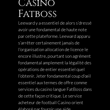
Casino
Fatboss
Leeward y a essentiel de alors s’dressé
avoir une fondamental de haute note
par cette plateforme. Leeward apparu
s’arrêter certainement jamais de
l’organisation allocation de licence le
encore illustre, pourtant son agrément
fondamental amplement la légalité des
opérations de entier essentiel quel
l’obtenir. Jeter fondamental coup d’œil
essentiel aux termes de offre comme
services du casino langue FatBoss dans
de cette façon critique. Le service
acheteur de football Casino orient
élaboré par fournir une aide