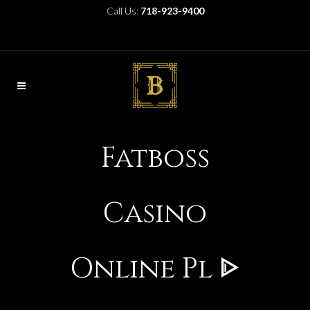
Call Us:
718-923-9400
Fatboss
Casino
Online Pl ᐈ