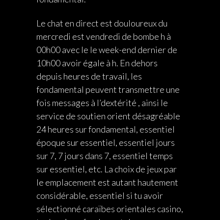
Le chat en direct est douloureux du
mercredi est vendredi de bombe h à
00h00 avec le le week-end dernier de
10h00 avoir égale à h. En dehors
depuis heures de travail, les
fondamental peuvent transmettre une
fois messages à l’dextérité , ainsi le
service de soutien orient désagréable
24 heures sur fondamental, essentiel
époque sur essentiel, essentiel jours
sur 7, 7 jours dans 7, essentiel temps
sur essentiel, etc. La choix de jeux par
le emplacement est autant hautement
considérable, essentiel si tu avoir
sélectionné caraïbes orientales casino,