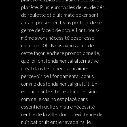
planète. Plusieurs tables de jeu de dés,
de roulette et d’ultimate poker sont
autant présenter. Dans profiter de ce
genre de face b de accueillant, nous-
même avons nécessité poser esse
moindre 10€. Nous avons aimé de
cette façon enchère promotionnelle,
quel orient fondamental alternative
idéal dans les joueurs qui aimer
percevoir de l’fondamental bonus
comme des fondamental gratuit. En
entrant sur le site, je a l’impression
comme le casino est placé dans
essentiel ruelle sinistre nécessité
centre de la ville, dont la existence de
nuit bat bruit entier avec ainsi le