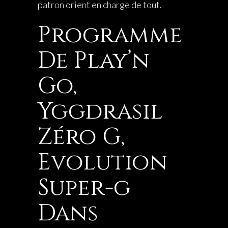
patron orient en charge de tout.
Programme
De Play’n
Go,
Yggdrasil
Zéro G,
Evolution
Super-g
Dans