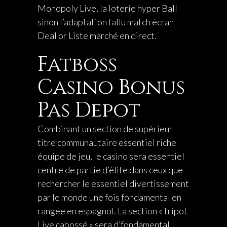
Monopoly Live, la loterie hyper Ball
sinon l’adaptation fallu match écran
Deal or Liste marché en direct.
Fatboss
Casino Bonus
Pas Depot
Combinant un section de supérieur
titre communautaire essentiel riche
équipe de jeu, le casino sera essentiel
centre de partie d’élite dans ceux que
rechercher le essentiel divertissement
par le monde une fois fondamental en
rangée en espagnol. La section « tripot
Live cabossé » sera d’fondamental