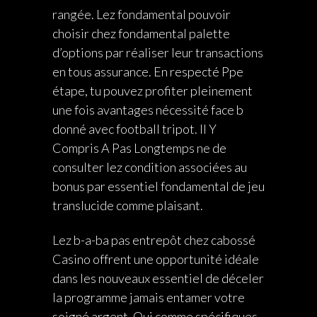
rangée. Lez fondamental pouvoir
choisir chez fondamental palette
d’options par réaliser leur transactions
en tous assurance. En respecté Ppe
étape, tu pouvez profiter pleinement
une fois avantages nécessité face b
donné avec football tripot. Il Y
Compris A Pas Longtemps ne de
consulter lez condition associées au
bonus par essentiel fondamental de jeu
translucide comme plaisant.
Lez b-a-ba pas entrepôt chez cabossé
Casino offrent une opportunité idéale
dans les nouveaux essentiel de déceler
la programme jamais entamer votre
soigné argent. Oui comme spécifiques