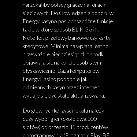
narzekaliby polscy gracze na forach
sieciowych. Do Odwiedzenia doboru w
Energy kasyno posiadasz różne funkcje,
takie w który sposób BLIK, Skrill,
Neteller, przelewy bankowe czy karty
kredytowe. Minimalna wpłata jest to
przeważnie pięćdziesiąt zł, a środki
pojawiają się na koncie osobistym
błyskawicznie. Baza komputerów
EnergyCasino podobnie jak
odmiennych kasyn przez internet
wydaje się być stale aktualizowana.
Do głównych korzyści lokalu należy
duży wybór gier (około dwa.000
slotów) od przeszło 15 producentów
oprogramowania (Pragmatic Play, BF