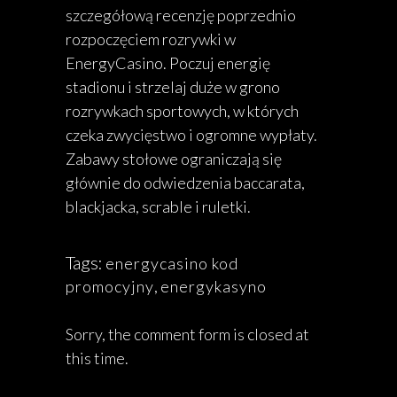
szczegółową recenzję poprzednio
rozpoczęciem rozrywki w
EnergyCasino. Poczuj energię
stadionu i strzelaj duże w grono
rozrywkach sportowych, w których
czeka zwycięstwo i ogromne wypłaty.
Zabawy stołowe ograniczają się
głównie do odwiedzenia baccarata,
blackjacka, scrable i ruletki.
Tags:
energycasino kod
promocyjny
,
energykasyno
Sorry, the comment form is closed at
this time.