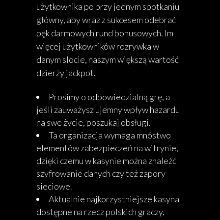
użytkownika po przy jednym spotkaniu
główny, aby wraz z sukcesem odebrać
pęk darmowych rund bonusowych. Im
więcej użytkowników rozrywka w
danym slocie, naszym większą wartość
dzierży jackpot.
Prosimy o odpowiedzialną grę, a
jeśli zauważysz ujemny wpływ hazardu
na swe życie, poszukaj obsługi.
Ta organizacja wymaga mnóstwo
elementów zabezpieczeń na witrynie,
dzięki czemu w kasynie można znaleźć
szyfrowanie danych czy też zapory
sieciowe.
Aktualnie najkorzystniejsze kasyna
dostępne na rzecz polskich graczy,