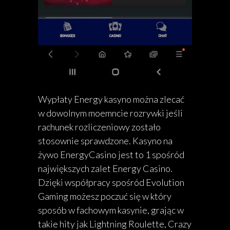
Wypłaty Energy kasyno można zlecać
w dowolnym moemncie rozrywki jeśli
rachunek rozliczeniowy zostało
stosownie sprawdzone. Kasyno na
żywo EnergyCasino jest to 1 spośród
największych zalet Energy Casino.
Dzięki współpracy spośród Evolution
Gaming możesz poczuć się w który
sposób w fachowym kasynie, grając w
takie hity jak Lightning Roulette, Crazy