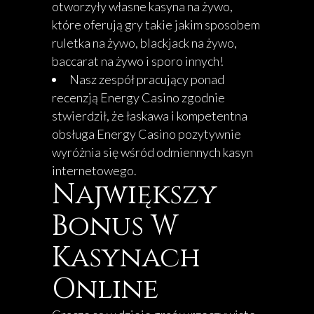
otworzyły własne kasyna na żywo,
które oferują gry takie jakim sposobem
ruletka na żywo, blackjack na żywo,
baccarat na żywo i sporo innych!
Nasz zespół pracujący ponad
recenzją Energy Casino zgodnie
stwierdził, że łaskawa i kompetentna
obsługa Energy Casino pozytywnie
wyróżnia się wśród odmiennych kasyn
internetowego.
Największy
Bonus W
Kasynach
Online