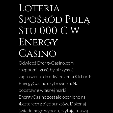
Loteria
Spośród Pulą
Stu 000 € W
Energy
Casino
Odwiedź EnergyCasino.com i
rozpocznij grać, by otrzymać
zaproszenie do odwiedzenia Klub VIP
EnergyCasino użytkownika. Na
podstawie własnej marki
EnergyCasino zostało ocenione na
4.czterech z pięć punktów. Dokonaj
świadomego wyboru, czytając naszą