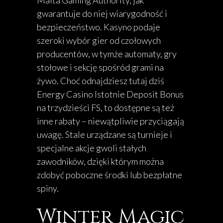
Malta Gaming Authority, jak
gwarantuje do niej wiarygodność i
bezpieczeństwo. Kasyno podaje
szeroki wybór gier od czołowych
producentów, w tymże automaty, gry
stołowe i sekcję spośród grami na
żywo. Choć odnajdziesz tutaj dziś
Energy Casino Istotnie Deposit Bonus
na trzydzieści FS, to dostępne są też
inne rabaty – niewątpliwie przyciągają
uwagę. Stale urządzane są turnieje i
specjalne akcje gwoli stałych
zawodników, dzięki którym można
zdobyć poboczne środki lub bezpłatne
spiny.
Winter Magic