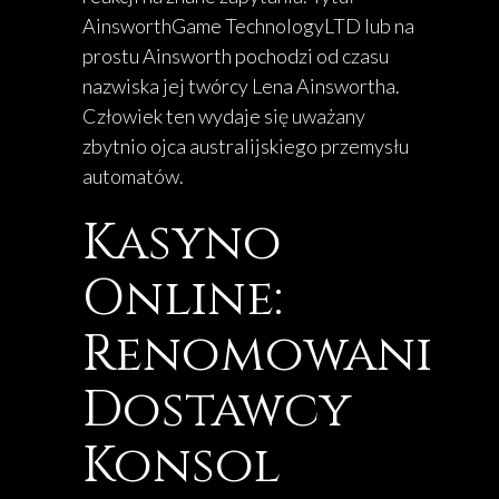
AinsworthGame TechnologyLTD lub na
prostu Ainsworth pochodzi od czasu
nazwiska jej twórcy Lena Ainswortha.
Człowiek ten wydaje się uważany
zbytnio ojca australijskiego przemysłu
automatów.
Kasyno
Online:
Renomowani
Dostawcy
Konsol