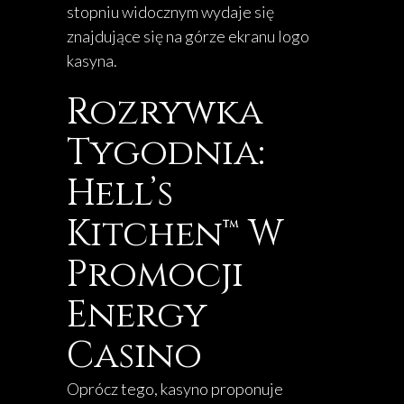
stopniu widocznym wydaje się
znajdujące się na górze ekranu logo
kasyna.
Rozrywka
Tygodnia:
Hell’s
Kitchen™ W
Promocji
Energy
Casino
Oprócz tego, kasyno proponuje