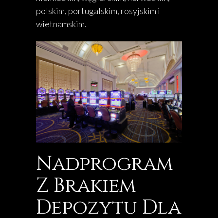
polskim, portugalskim, rosyjskim i
wietnamskim.
Nadprogram
Z Brakiem
Depozytu Dla