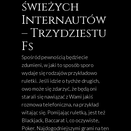
świeżych
Internautów
– Trzydziestu
Fs
Spośród pewnością będziecie
zdumieni, w jaki to sposób sporo
wydaje się rodzajów przykładowo
ruletki. Jeśli idzie o tychże drugich,
owo może się zdarzyć, że będą oni
starali się nawiązać z Wami jakiś
rozmowa telefoniczna, na przykład
witając się. Pomijając ruletką, jest też
Blackjack, Baccarat i, co oczywiste,
Poker. Najdogodniejszymi grami na ten