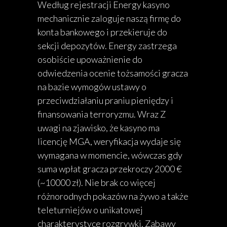
Według rejestracji Energy kasyno
mechanicznie zaloguje naszą firmę do
konta bankowego i przekieruje do
sekcji depozytów. Energy zastrzega
osobiście upoważnienie do
odwiedzenia ocenie tożsamości gracza
na bazie wymogów ustawy o
przeciwdziałaniu praniu pieniędzy i
finansowania terroryzmu. Wraz Z
uwagi na zjawisko, że kasyno ma
licencję MGA, weryfikacja wydaje się
wymagana w momencie, wówczas gdy
suma wpłat gracza przekroczy 2000 €
(~10000 zł). Nie brak co więcej
różnorodnych pokazów na żywo a także
teleturniejów o unikatowej
charakterystyce rozgrywki. Zabawy