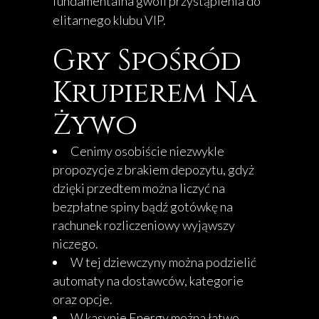
fundamentalna gwoli przystąpienia do
elitarnego klubu VIP.
Gry Spośród
Krupierem Na
Żywo
Cenimy osobiście niezwykle
propozycje z brakiem depozytu, gdyż
dzięki przedtem można liczyć na
bezpłatne spiny bądź gotówkę na
rachunek rozliczeniowy wyjąwszy
niczego.
W tej dziewczyny można podzielić
automaty na dostawców, kategorie
oraz opcje.
W kasynie Energy można łatwo