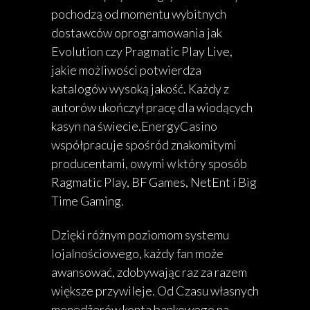
pochodzą od momentu wybitnych
dostawców oprogramowania jak
Evolution czy Pragmatic Play Live,
jakie możliwości potwierdza
katalogów wysoką jakość. Każdy z
autorów ukończył pracę dla wiodących
kasyn na świecie.EnergyCasino
współpracuje spośród znakomitymi
producentami, owymi w który sposób
Ragmatic Play, BF Games, NetEnt i Big
Time Gaming.
Dzięki różnym poziomom systemu
lojalnościowego, każdy fan może
awansować, zdobywając raz za razem
większe przywileje. Od Czasu własnych
menedżerów konta bankowego na