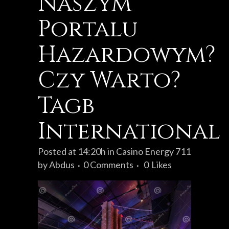
Naszym
Portalu
Hazardowym?
Czy Warto?
Tagb
International
Posted at 14:20h
in
Casino Energy 711
by
Abdus
0 Comments
0
Likes