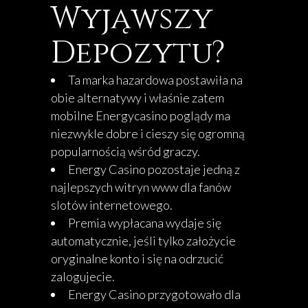
Wyjąwszy
Depozytu?
Ta marka hazardowa postawiła na
obie alternatywy i właśnie zatem
mobilne Energycasino poglądy ma
niezwykle dobre i cieszy się ogromną
popularnością wśród graczy.
Energy Casino pozostaje jedną z
najlepszych witryn www dla fanów
slotów internetowego.
Premia wypłacana wydaje się
automatycznie, jeśli tylko założycie
oryginalne konto i się na odrzucić
zalogujecie.
Energy Casino przygotowało dla