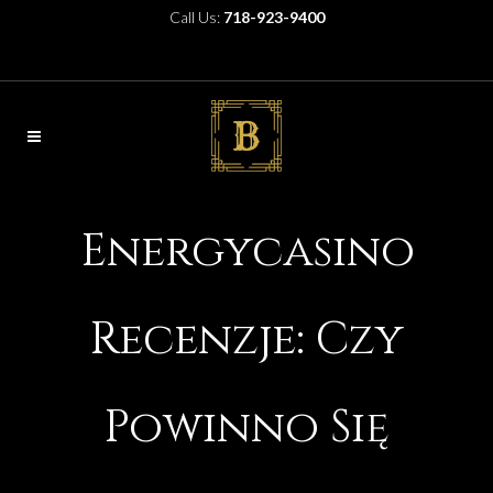
Call Us:
718-923-9400
Energycasino
Recenzje: Czy
Powinno Się