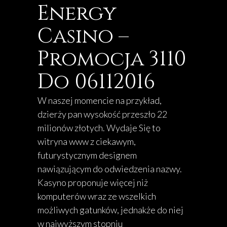
Energy
Casino –
Promocja 3110
Do 06112016
W naszej momencie na przykład,
dzierży pan wysokość przeszło 22
milionów złotych. Wydaje Się to
witryna www z ciekawym,
futurystycznym designem
nawiązującym do odwiedzenia nazwy.
Kasyno proponuje więcej niż
komputerów wraz ze wszelkich
możliwych gatunków, jednakże do niej
w najwyższym stopniu