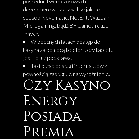
pośrednictwem czołowych
developerów, takowych w jaki to
sposób Novomatic, NetEnt, Wazdan,
Microgaming, bądź BF Games i dużo
innych.
W obecnych latach dostęp do
kasyna za pomocą telefonu czy tabletu
jest to już podstawa.
Taki pułap obsługi internautów z
pewnością zasługuje na wyróżnienie.
Czy Kasyno
Energy
Posiada
Premia