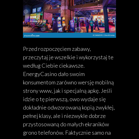
Przed rozpoczęciem zabawy,
przeczytaj je wszelkie i wykorzystaj te
według Ciebie ciekawsze.
EnergyCasino dało swoim
konsumentom zarówno wersję mobilną
strony www, jak i specjalną apkę. Jeśli
idzie o tę pierwszą, owo wydaje się
dokładnie odwzorowaną kopią zwykłej,
pełnej klasy, ale i niezwykle dobrze
przystosowaną do małych ekraników
grono telefonów. Faktycznie samo na