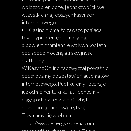
wpłacać pieniądze, jednakowo jak we
wszystkich najlepszych kasynach
internetowego.
Casino niemalże zawsze posiada
tego typu ofertę promocyjną,
albowiem znamiennie wpływa kobieta
pod spodem ocenę atrakcyjności
platformy.
W KasynoOnline nadzwyczaj poważnie
podchodzimy do zestawień automatów
internetowego. Publikujemy recenzje
już od momentu kilku lat i ponosimy
ciągłą odpowiedzialność zbyt
bezstronną i uczciwą krytykę.
Trzymamy się wielkich
https://www.energy-kasyna.com