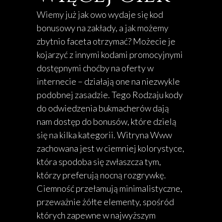
Wiemy już jak owo wydaje się kod
bonusowy na zakłady, a jak możemy
zbytnio faceta otrzymać? Możecie je
kojarzyć z innymi kodami promocyjnymi
dostępnymi choćby na oferty w
internecie – działają one na niezwykle
podobnej zasadzie. Tego Rodzaju kody
do odwiedzenia bukmacherów dają
nam dostęp do bonusów, które dzielą
się na kilka kategorii. Witryna Www
zachowana jest w ciemniej kolorystyce,
która spodoba się zwłaszcza tym,
którzy preferują nocną rozgrywkę.
Ciemność przełamują minimalistyczne,
przeważnie żółte elementy, spośród
których zapewne w najwyższym