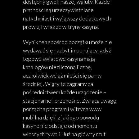
dostępny gwoli naszej waluty. Każde
płatności są urzeczywistniane
natychmiast i wyjąwszy dodatkowych
prowizji wraz ze witryny kasyna.
Wynik ten spośród początku może nie
wydawać się nazbyt imponujący, gdyż
topowe światowe kasyna mają
katalogów niezliczoną liczbę,
aczkolwiek wciąż mieści się pan w
średniej. W gry te zagramy za
pośrednictwem każde urządzenie –
stacjonarne i przenośne. Zwraca uwagę
porządna program i witryna www
mobilna dzięki z jakiego powodu
kasyno nie odstaje od momentu
własnych rywali. Już na główny rzut