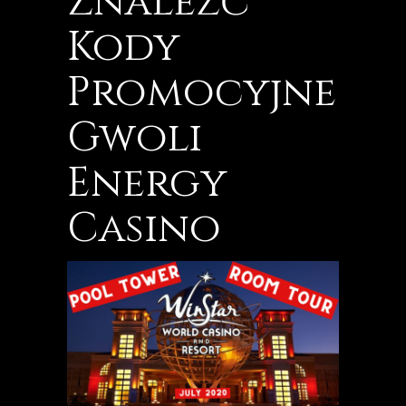
Znaleźć
Kody
Promocyjne
Gwoli
Energy
Casino