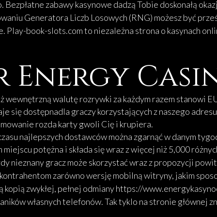
o. Bezpłatne zabawy kasynowe dadzą Tobie doskonałą okaz
owaniu Generatora Liczb Losowych (RNG) możesz być prześ
. Play-book-slots.com to niezależna strona o kasynach onl
er Energy Casi
iż wewnętrzną walutę rozrywki za każdym razem stanowi E
aje się dostępnadla graczy korzystających z naszego a
owanie rozda karty gwoli Cię i krupiera.
 czasu najlepszych dostawców można zgarnąć w danym tygo
miejscu potężna i składa się wraz z więcej niż 5,000 różny
każdy nieznany gracz może skorzystać wraz z propozycji powi
ontrahentom zarówno wersję mobilną witryny, jakim sposobe
 kopią zwykłej, pełnej odmiany
https://www.energykasyno
ików własnych telefonów. Tak tyklo na stronie głównej zna