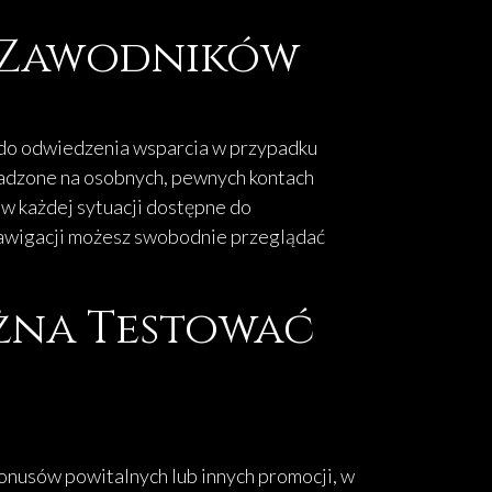
I Zawodników
 do odwiedzenia wsparcia w przypadku
madzone na osobnych, pewnych kontach
 w każdej sytuacji dostępne do
 nawigacji możesz swobodnie przeglądać
żna Testować
onusów powitalnych lub innych promocji, w