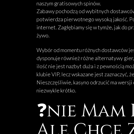
naszym gratisowych spinów.
Zabawy pochodzą od wybitnych dostawców 
potwierdza pierwotnego wysoką jakość. 
internet. Zagłębiamy się w tymże, jak do p
żywo.
Wybór od momentu różnych dostawców jest 
dysponuje również różne alternatywy gier
ilość nie jest nazbyt duża i z pewnością 
klubie VIP, lecz wskazane jest zaznaczyć, 
Nieszczęśliwie, kasyno odrzucić ma wersji 
niezwykle krótko.
❓nie Mam 
Ale Chcę 