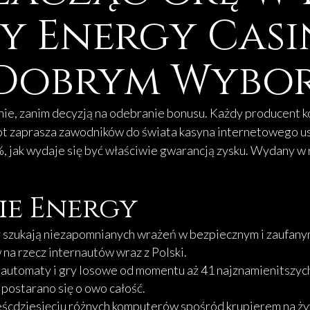
y Energy Casi
 Dobrym Wybo
ie, zanim decyzją na odebranie bonusu. Każdy producent 
lot zaprasza zawodników do świata kasyna internetowego u
, jak wydaje się być właściwie gwarancją zysku. Wydany w 
ie Energy
zy szukają niezapomnianych wrażeń w bezpiecznym i zaufan
na rzecz internautów wraz z Polski.
 automaty i gry losowe od momentu aż 41 najznamienitszy
postarano się o owo całość.
ścdziesięciu różnych komputerów spośród krupierem na ży