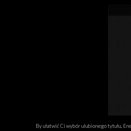
By ułatwić Ci wybór ulubionego tytułu, En