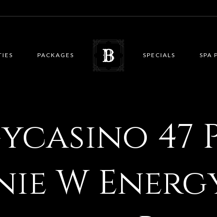
TIES
PACKAGES
SPECIALS
SPA 
ycasino 47 
ie W Energ