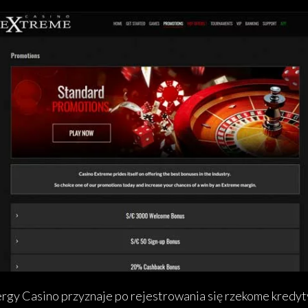
ergy Casino przyznaje po rejestrowania się rzekome kredyt