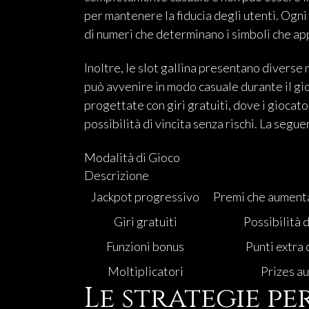
per mantenere la fiducia degli utenti. Ogni
di numeri che determinano i simboli che ap
Inoltre, le slot gallina presentano diverse m
può avvenire in modo casuale durante il gio
progettate con giri gratuiti, dove i gioc
possibilità di vincita senza rischi. La segu
Modalità di Gioco
Descrizione
Jackpot progressivo
Premi che aumenta
Giri gratuiti
Possibilità 
Funzioni bonus
Punti extra 
Moltiplicatori
Prizes au
Le strategie pe