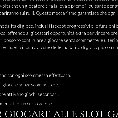
 volta che un giocatore tira la leva o preme il pulsante per 
pariranno sui rulli. Questo meccanismo garantisce che ogni 
odalità di gioco, inclusi i jackpot progressivi e le funzioni 
co, offrendo ai giocatori opportunità extra per vincere prem
atori possono continuare a giocare senza scommettere ulter
ente tabella illustra alcune delle modalità di gioco più comun
no con ogni scommessa effettuata.
di giocare senza scommettere.
che attivano giochi secondari.
mentati di un certo valore.
r giocare alle slot g