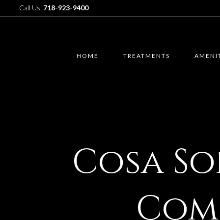
Call Us:
718-923-9400
HOME
TREATMENTS
AMENI
Cosa So
Com