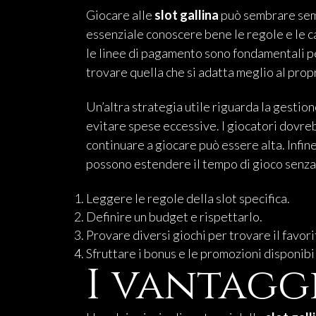
Giocare alle
slot gallina
può sembrare sempl
essenziale conoscere bene le regole e le ca
le linee di pagamento sono fondamentali pe
trovare quella che si adatta meglio al propri
Un’altra strategia utile riguarda la gestio
evitare spese eccessive. I giocatori dovre
continuare a giocare può essere alta. Infine
possono estendere il tempo di gioco senza
Leggere le regole della slot specifica.
Definire un budget e rispettarlo.
Provare diversi giochi per trovare il favori
Sfruttare i bonus e le promozioni disponibil
I vantagg