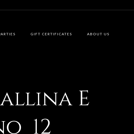
PARTIES
GIFT CERTIFICATES
ABOUT US
allina E
o_12