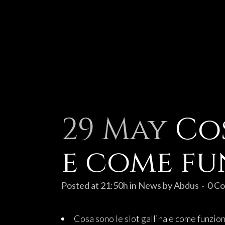
29 May
Cos
e come fu
Posted at 21:50h
in
News
by
Abdus
0 C
Cosa sono le slot gallina e come funzio