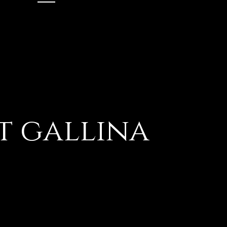
t gallina