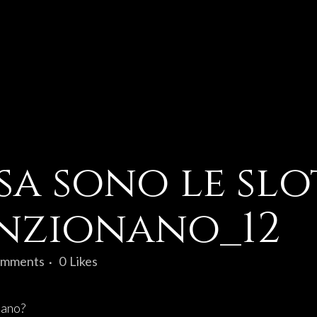
a sono le slo
nzionano_12
omments
0
Likes
nano?