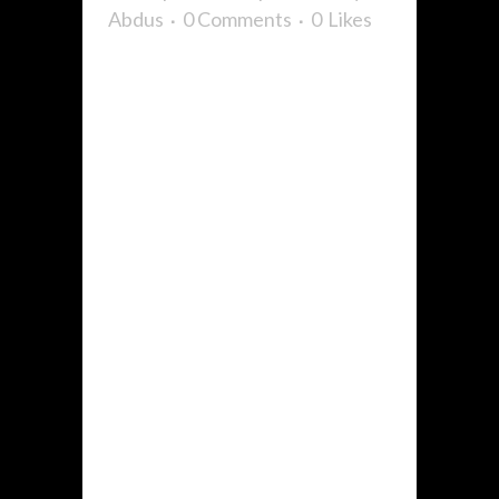
Abdus
0 Comments
0
Likes
Główne grunt kasyna Slotica
zajmują znane zabawy z różnych
sekcji gabinetu konsol slottica
nadprogram zbytnio registraci.
Kasynoonline Slottica proponuje
fanom szlachetnej jakości,
profesjonalną obsługę, które
możliwości umożliwia uzyskać
szybką pomocną dłoń mhh
każdym etapie użytkowania
wspólnie wraz z serwisu. Fan
może się skontaktować się...
READ MORE