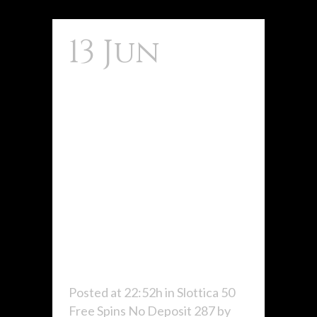
13 Jun
Slottica
Bonus
Code
Gold
Hold 393
Archives
Posted at 22:52h
in
Slottica 50
Free Spins No Deposit 287
by