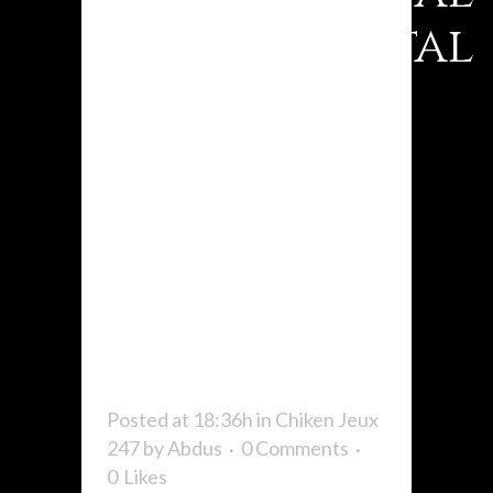
Fondamental
De
Obtenir
Une Fois
Sommes
Incroyable
!
Posted at 18:36h
in
Chiken Jeux
247
by
Abdus
0 Comments
0
Likes