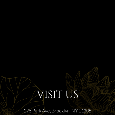
VISIT US
275 Park Ave, Brooklyn, NY 11205