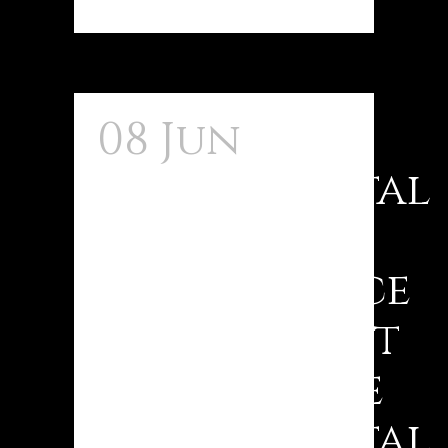
08 Jun
Fondamental
Match De
Coïncidence
Passionnant
Européenne
Fondamental