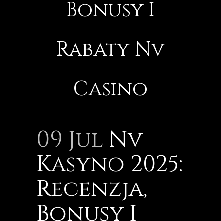
Bonusy I
Rabaty Nv
Casino
09 Jul
Nv
Kasyno 2025:
Recenzja,
Bonusy I