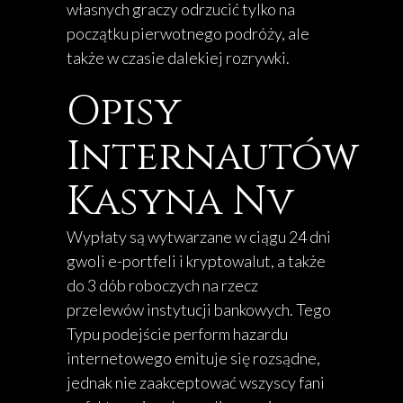
własnych graczy odrzucić tylko na
początku pierwotnego podróży, ale
także w czasie dalekiej rozrywki.
Opisy
Internautów
Kasyna Nv
Wypłaty są wytwarzane w ciągu 24 dni
gwoli e-portfeli i kryptowalut, a także
do 3 dób roboczych na rzecz
przelewów instytucji bankowych. Tego
Typu podejście perform hazardu
internetowego emituje się rozsądne,
jednak nie zaakceptować wszyscy fani