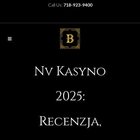
Call Us:
718-923-9400
Nv Kasyno
2025:
Recenzja,