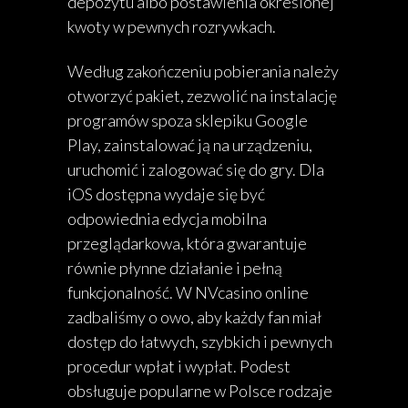
depozytu albo postawienia określonej
kwoty w pewnych rozrywkach.
Według zakończeniu pobierania należy
otworzyć pakiet, zezwolić na instalację
programów spoza sklepiku Google
Play, zainstalować ją na urządzeniu,
uruchomić i zalogować się do gry. Dla
iOS dostępna wydaje się być
odpowiednia edycja mobilna
przeglądarkowa, która gwarantuje
równie płynne działanie i pełną
funkcjonalność. W NVcasino online
zadbaliśmy o owo, aby każdy fan miał
dostęp do łatwych, szybkich i pewnych
procedur wpłat i wypłat. Podest
obsługuje popularne w Polsce rodzaje