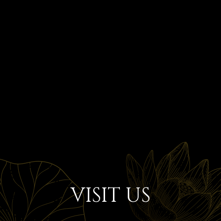
VISIT US