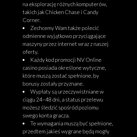
na eksplorację różnych komputerów,
takich jak Chicken Chase i Candy
Corner.
Zechcemy Wam także polecić
odmienne wyjątkowo przyciągające
maszyny przez internet wraz z naszej
oferty.
Każdy kod promocji NV Online
casino posiada określone wytyczne,
które muszą zostać spełnione, by
bonusy zostały przyznane.
Wypłaty są urzeczywistniane w
ciągu 24–48 dni, a status przelewu
możesz śledzić spośród poziomu
swego konta gracza.
Te wymagania muszą być spełnione,
przedtem jakieś wygrane będą mogły