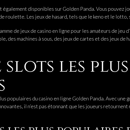
ont également disponibles sur Golden Panda. Vous pouvez jou
de roulette. Les jeux de hasard, tels que le keno et le lott
mme de jeux de casino en ligne pour les amateurs de jeu d
le, des machines à sous, des jeux de cartes et des jeux de h
 slots les plus
s
 plus populaires du casino en ligne Golden Panda. Avec une 
nnovantes, il n’est pas étonnant que les joueurs retournent