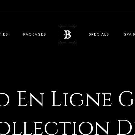
TIES
PACKAGES
SPECIALS
SPA 
o En Ligne 
llection De