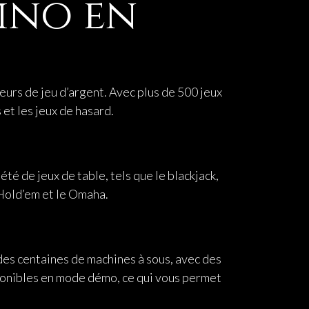
ino en
urs de jeu d’argent. Avec plus de 500 jeux
 et les jeux de hasard.
é de jeux de table, tels que le blackjack,
 Hold’em et le Omaha.
des centaines de machines à sous, avec des
sponibles en mode démo, ce qui vous permet