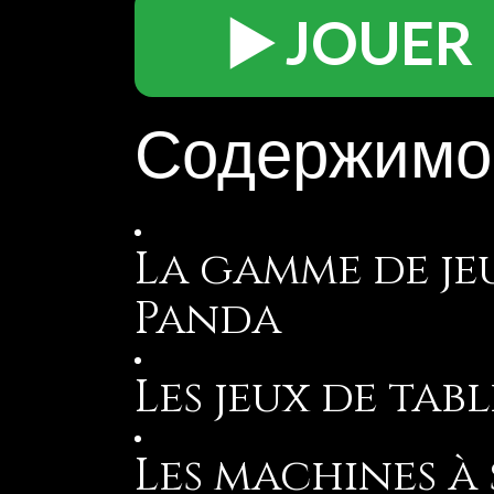
▶️ JOUER
Содержимо
La gamme de je
Panda
Les jeux de tabl
Les machines à