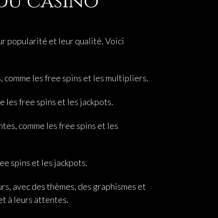
 du casino
 popularité et leur qualité. Voici
 comme les free spins et les multipliers.
 les free spins et les jackpots.
ntes, comme les free spins et les
ee spins et les jackpots.
eurs, avec des thèmes, des graphismes et
t à leurs attentes.