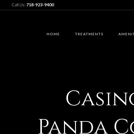
Call Us:
718-923-9400
HOME
TREATMENTS
AMENI
Casin
Panda Co