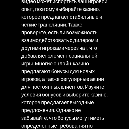
видео может испортить ваш игровой
опыт, поэтому выбирайте казино,
которое предлагает стабильные и
четкие трансляции. Также
проверьте, есть ли возможность
взаимодействовать с дилером и
другими игроками через чат, что
добавляет элемент социальной
игры. Многие онлайн-казино
предлагают бонусы для новых
игроков, а также регулярные акции
для постоянных клиентов. Изучите
условия бонусов и выберите казино,
которое предлагает выгодные
предложения. Однако не
забывайте, что бонусы могут иметь
определенные требования по