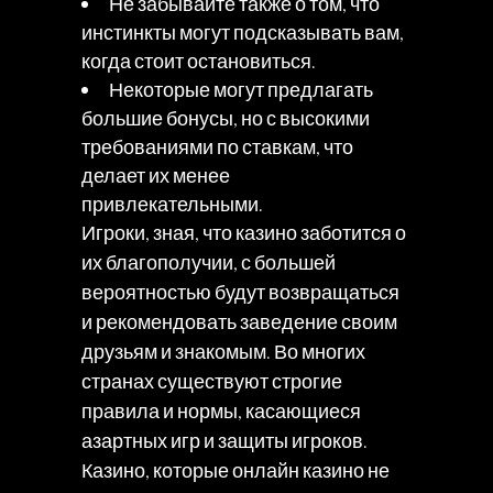
Не забывайте также о том, что
инстинкты могут подсказывать вам,
когда стоит остановиться.
Некоторые могут предлагать
большие бонусы, но с высокими
требованиями по ставкам, что
делает их менее
привлекательными.
Игроки, зная, что казино заботится о
их благополучии, с большей
вероятностью будут возвращаться
и рекомендовать заведение своим
друзьям и знакомым. Во многих
странах существуют строгие
правила и нормы, касающиеся
азартных игр и защиты игроков.
Казино, которые
онлайн казино
не