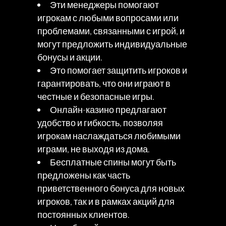
Эти менеджеры помогают
игрокам с любыми вопросами или
проблемами, связанными с игрой, и
могут предложить индивидуальные
бонусы и акции.
Это помогает защитить игроков и
гарантировать, что они играют в
честные и безопасные игры.
Онлайн-казино предлагают
удобство и гибкость, позволяя
игрокам наслаждаться любимыми
играми, не выходя из дома.
Бесплатные спины могут быть
предложены как часть
приветственного бонуса для новых
игроков, так и в рамках акций для
постоянных клиентов.