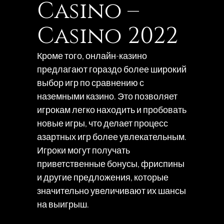
Casino –
Casino 2022
Кроме того, онлайн-казино
предлагают гораздо более широкий
выбор игр по сравнению с
наземными казино. Это позволяет
игрокам легко находить и пробовать
новые игры, что делает процесс
азартных игр более увлекательным.
Игроки могут получать
приветственные бонусы, фриспины
и другие предложения, которые
значительно увеличивают их шансы
на выигрыш.