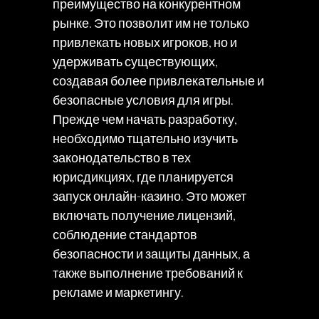
преимущество на конкурентном
рынке. Это позволит им не только
привлекать новых игроков, но и
удерживать существующих,
создавая более привлекательные и
безопасные условия для игры.
Прежде чем начать разработку,
необходимо тщательно изучить
законодательство в тех
юрисдикциях, где планируется
запуск онлайн-казино. Это может
включать получение лицензий,
соблюдение стандартов
безопасности и защиты данных, а
также выполнение требований к
рекламе и маркетингу.