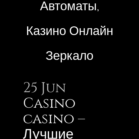
Автоматы,
Казино Онлайн
Зеркало
25 Jun
Casino
casino –
Лучшие