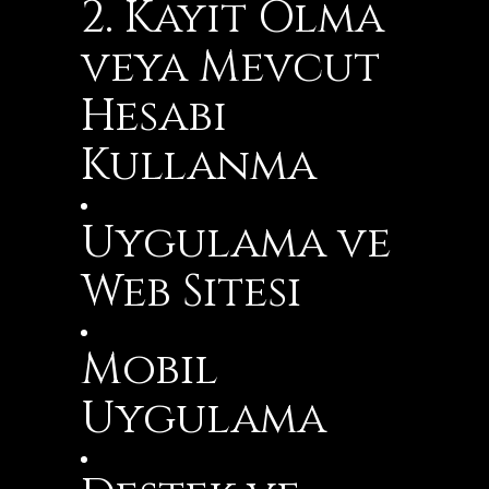
2. Kayıt Olma
veya Mevcut
Hesabı
Kullanma
Uygulama ve
Web Sitesi
Mobil
Uygulama