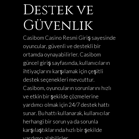
Destek ve
Güvenlik
Casibom Casino Resmi Giriş sayesinde
oyuncular, güvenli ve destekli bir
ortamda oynayabilirler. Casibom
güncel giriş sayfasında, kullanıcıların
ihtiyaçlarını karşılamak için çeşitli
destek seçenekleri mevcuttur.
Casibom, oyuncuların sorunlarını hızlı
ve etkin bir şekilde çözmelerine
yardımcı olmak için 24/7 destek hattı
sunar. Bu hattı kullanarak, kullanıcılar
herhangi bir sorun ya da sorunla
karşılaştıklarında hızlı bir şekilde
yardımcı alabilirler.