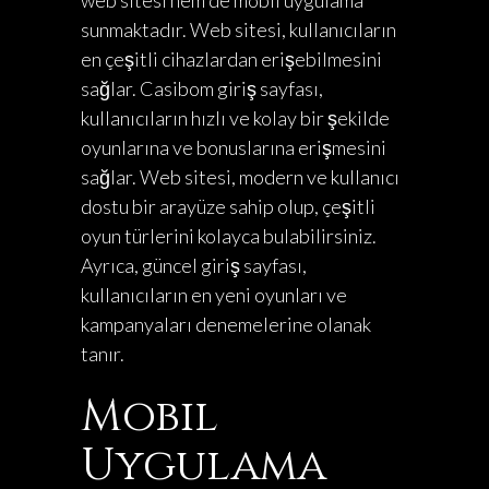
web sitesi hem de mobil uygulama
sunmaktadır. Web sitesi, kullanıcıların
en çeşitli cihazlardan erişebilmesini
sağlar. Casibom giriş sayfası,
kullanıcıların hızlı ve kolay bir şekilde
oyunlarına ve bonuslarına erişmesini
sağlar. Web sitesi, modern ve kullanıcı
dostu bir arayüze sahip olup, çeşitli
oyun türlerini kolayca bulabilirsiniz.
Ayrıca, güncel giriş sayfası,
kullanıcıların en yeni oyunları ve
kampanyaları denemelerine olanak
tanır.
Mobil
Uygulama