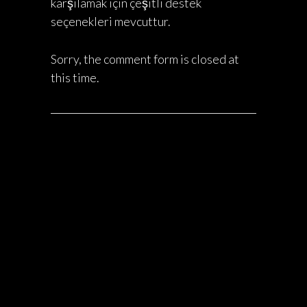
karşılamak için çeşitli destek
seçenekleri mevcuttur.
Sorry, the comment form is closed at
this time.