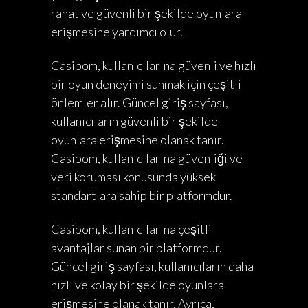
rahat ve güvenli bir şekilde oyunlara
erişmesine yardımcı olur.
Casibom, kullanıcılarına güvenli ve hızlı
bir oyun deneyimi sunmak için çeşitli
önlemler alır. Güncel giriş sayfası,
kullanıcıların güvenli bir şekilde
oyunlara erişmesine olanak tanır.
Casibom, kullanıcılarına güvenliği ve
veri koruması konusunda yüksek
standartlara sahip bir platformdur.
Casibom, kullanıcılarına çeşitli
avantajlar sunan bir platformdur.
Güncel giriş sayfası, kullanıcıların daha
hızlı ve kolay bir şekilde oyunlara
erişmesine olanak tanır. Ayrıca,