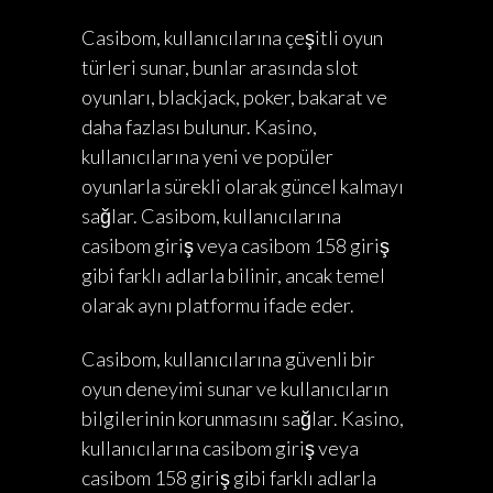
Casibom, kullanıcılarına çeşitli oyun
türleri sunar, bunlar arasında slot
oyunları, blackjack, poker, bakarat ve
daha fazlası bulunur. Kasino,
kullanıcılarına yeni ve popüler
oyunlarla sürekli olarak güncel kalmayı
sağlar. Casibom, kullanıcılarına
casibom giriş veya casibom 158 giriş
gibi farklı adlarla bilinir, ancak temel
olarak aynı platformu ifade eder.
Casibom, kullanıcılarına güvenli bir
oyun deneyimi sunar ve kullanıcıların
bilgilerinin korunmasını sağlar. Kasino,
kullanıcılarına casibom giriş veya
casibom 158 giriş gibi farklı adlarla