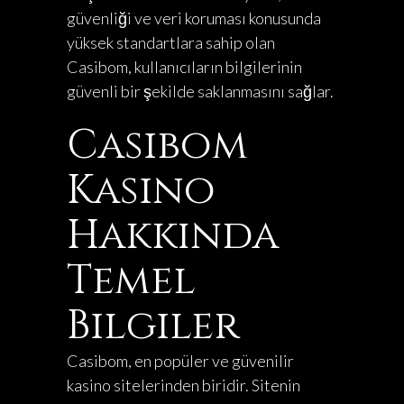
güvenliği ve veri koruması konusunda
yüksek standartlara sahip olan
Casibom, kullanıcıların bilgilerinin
güvenli bir şekilde saklanmasını sağlar.
Casibom
Kasino
Hakkında
Temel
Bilgiler
Casibom, en popüler ve güvenilir
kasino sitelerinden biridir. Sitenin