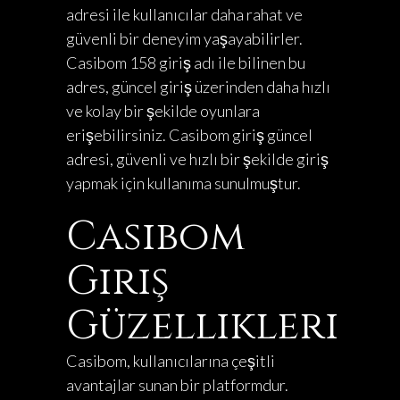
adresi ile kullanıcılar daha rahat ve
güvenli bir deneyim yaşayabilirler.
Casibom 158 giriş adı ile bilinen bu
adres, güncel giriş üzerinden daha hızlı
ve kolay bir şekilde oyunlara
erişebilirsiniz. Casibom giriş güncel
adresi, güvenli ve hızlı bir şekilde giriş
yapmak için kullanıma sunulmuştur.
Casibom
Giriş
Güzellikleri
Casibom, kullanıcılarına çeşitli
avantajlar sunan bir platformdur.