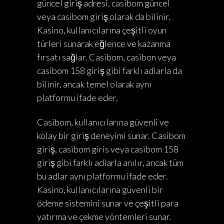
güncel giriş adresi, casibom güncel
veya casibom giriş olarak da bilinir.
Kasino, kullanıcılarına çeşitli oyun
türleri sunarak eğlence ve kazanma
fırsatı sağlar. Casibom, casibon veya
casibom 158 giriş gibi farklı adlarla da
bilinir, ancak temel olarak aynı
platformu ifade eder.
Casibom, kullanıcılarına güvenli ve
kolay bir giriş deneyimi sunar. Casibom
giriş, casibom giris veya casibom 158
giriş gibi farklı adlarla anılır, ancak tüm
bu adlar aynı platformu ifade eder.
Kasino, kullanıcılarına güvenli bir
ödeme sistemini sunar ve çeşitli para
yatırma ve çekme yöntemleri sunar.