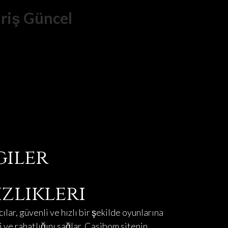
iriş Güncel
giler
zlikleri
lar, güvenli ve hızlı bir şekilde oyunlarına
 ve rahatlığını sağlar. Casibom sitenin