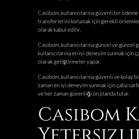
Casibom, kullanıcılarına güvenli bir ödeme s
transferlerini korumak için gerekli önlemler
olarak kabul edilir.
Casibom, kullanıcılarına güncel ve güncel g
kullanıcılarına en iyi deneyim sunmak için 
olarak geliştirmeler yapar.
Casibom, kullanıcılarına güvenli ve kolay b
zaman en iyi deneyim sunmak için çaba sarfe
ve her zaman güvenliği ön planda tutar.
Casibom K
Yetersizli