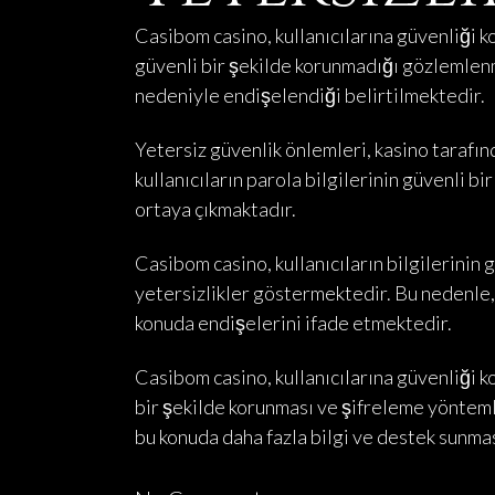
Casibom casino, kullanıcılarına güvenliği ko
güvenli bir şekilde korunmadığı gözlemlenm
nedeniyle endişelendiği belirtilmektedir.
Yetersiz güvenlik önlemleri, kasino tarafınd
kullanıcıların parola bilgilerinin güvenli 
ortaya çıkmaktadır.
Casibom casino, kullanıcıların bilgilerinin
yetersizlikler göstermektedir. Bu nedenle,
konuda endişelerini ifade etmektedir.
Casibom casino, kullanıcılarına güvenliği ko
bir şekilde korunması ve şifreleme yöntemle
bu konuda daha fazla bilgi ve destek sunma