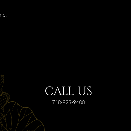
ime.
CALL US
718-923-9400