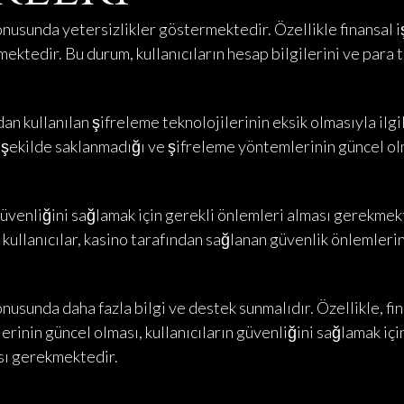
nusunda yetersizlikler göstermektedir. Özellikle finansal işl
ektedir. Bu durum, kullanıcıların hesap bilgilerini ve par
an kullanılan şifreleme teknolojilerinin eksik olmasıyla ilgil
bir şekilde saklanmadığı ve şifreleme yöntemlerinin güncel o
 güvenliğini sağlamak için gerekli önlemleri alması gerekme
 kullanıcılar, kasino tarafından sağlanan güvenlik önlemler
nusunda daha fazla bilgi ve destek sunmalıdır. Özellikle, fin
rinin güncel olması, kullanıcıların güvenliğini sağlamak içi
sı gerekmektedir.