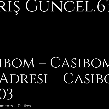
riş Güncel.6
ibom – Casibo
 Adresi – Casib
03
mments
0
Likes