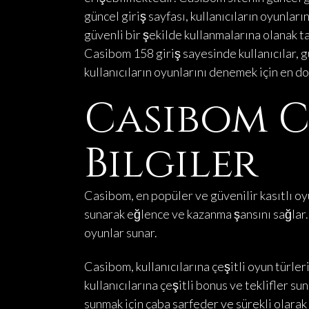
güncel giriş sayfası, kullanıcıların oyunlar
güvenli bir şekilde kullanmalarına olanak ta
Casibom 158 giriş sayesinde kullanıcılar, g
kullanıcıların oyunlarını denemek için en d
Casibom C
Bilgiler
Casibom, en popüler ve güvenilir kasıtlı oyu
sunarak eğlence ve kazanma şansını sağlar. 
oyunlar sunar.
Casibom, kullanıcılarına çeşitli oyun türleri
kullanıcılarına çeşitli bonus ve teklifler s
sunmak için çaba sarfeder ve sürekli olarak