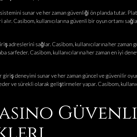
istemini sunar ve her zaman güvenliği ön planda tutar. Platf
i alır. Casibom, kullanıcılarına güvenli bir oyun ortamı sağl
iriş adreslerini sağlar. Casibom, kullanıcılarına her zaman g
çaba sarfeder. Casibom, kullanıcılarına her zaman en iyi den
ir giriş deneyimi sunar ve her zaman güncel ve güvenilir oyun
der ve sürekli olarak geliştirmeler yapar. Casibom, kullanı
asino Güvenli
kleri