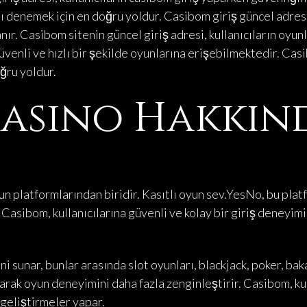
ını denemek için en doğru yoldur. Casibom giriş güncel adresi
nır. Casibom sitenin güncel giriş adresi, kullanıcıların oyun
üvenli ve hızlı bir şekilde oyunlarına erişebilmektedir. Casi
oğru yoldur.
asino Hakkın
n platformlarından biridir. Kasıtlı oyun sev.YesNo, bu platfo
Casibom, kullanıcılarına güvenli ve kolay bir giriş deneyim
ni sunar, bunlar arasında slot oyunları, blackjack, poker, bak
unarak oyun deneyimini daha fazla zenginleştirir. Casibom, k
 geliştirmeler yapar.