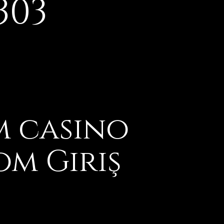
303
m casino
om Giriş