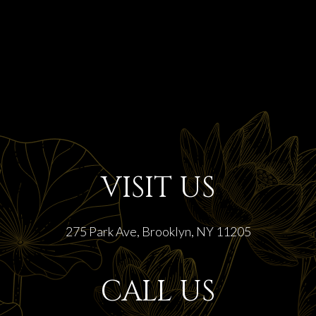
VISIT US
275 Park Ave, Brooklyn, NY 11205
CALL US