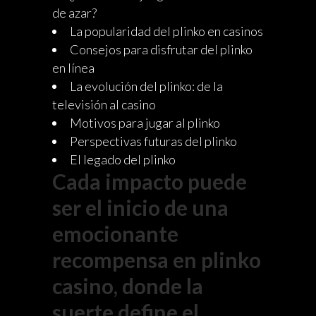
de azar?
La popularidad del plinko en casinos
Consejos para disfrutar del plinko
en línea
La evolución del plinko: de la
televisión al casino
Motivos para jugar al plinko
Perspectivas futuras del plinko
El legado del plinko
Cada impacto puede
ser el inicio de una
emocionante
recompensa en plinko
casino, donde la
suerte define el