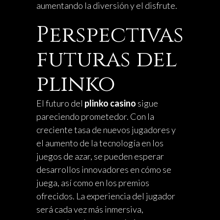
aumentando la diversión y el disfrute.
Perspectivas
futuras del
plinko
El futuro del
plinko casino
sigue
pareciendo prometedor. Con la
creciente tasa de nuevos jugadores y
el aumento de la tecnología en los
juegos de azar, se pueden esperar
desarrollos innovadores en cómo se
juega, así como en los premios
ofrecidos. La experiencia del jugador
será cada vez más inmersiva,