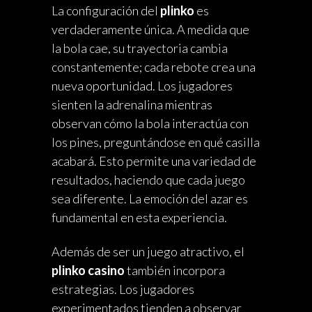
La configuración del
plinko
es
verdaderamente única. A medida que
la bola cae, su trayectoria cambia
constantemente; cada rebote crea una
nueva oportunidad. Los jugadores
sienten la adrenalina mientras
observan cómo la bola interactúa con
los pines, preguntándose en qué casilla
acabará. Esto permite una variedad de
resultados, haciendo que cada juego
sea diferente. La emoción del azar es
fundamental en esta experiencia.
Además de ser un juego atractivo, el
plinko casino
también incorpora
estrategias. Los jugadores
experimentados tienden a observar