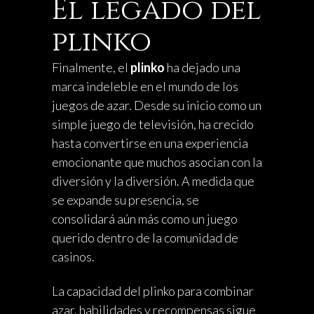
El legado del
plinko
Finalmente, el
plinko
ha dejado una
marca indeleble en el mundo de los
juegos de azar. Desde su inicio como un
simple juego de televisión, ha crecido
hasta convertirse en una experiencia
emocionante que muchos asocian con la
diversión y la diversión. A medida que
se expande su presencia, se
consolidará aún más como un juego
querido dentro de la comunidad de
casinos.
La capacidad del plinko para combinar
azar, habilidades y recompensas sigue