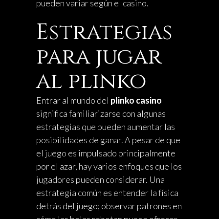
pueden variar según el casino.
Estrategias
para jugar
al plinko
Entrar al mundo del
plinko casino
significa familiarizarse con algunas
estrategias que pueden aumentar las
posibilidades de ganar. A pesar de que
el juego es impulsado principalmente
por el azar, hay varios enfoques que los
jugadores pueden considerar. Una
estrategia común es entender la física
detrás del juego; observar patrones en