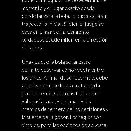
tablero. El jugador debe determinar el
momento y el lugar exacto desde
donde lanzará la bola, lo que afecta su
trayectoria inicial. Si bien el juego se
basa en el azar, el lanzamiento
cuidadoso puede influir en la dirección
de la bola.
Una vez que la bola se lanza, se
permite observar cómo rebota entre
los pines. Al final de su recorrido, debe
aterrizar en una de las casillas en la
parte inferior. Cada casilla tiene un
valor asignado, y la suma de los
premios dependerá de las decisiones y
la suerte del jugador. Las reglas son
simples, pero las opciones de apuesta