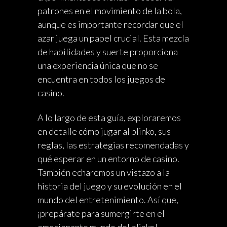
patrones en el movimiento de la bola,
aunque es importante recordar que el
azar juega un papel crucial. Esta mezcla
de habilidades y suerte proporciona
una experiencia única que no se
encuentra en todos los juegos de
casino.
A lo largo de esta guía, exploraremos
en detalle cómo jugar al plinko, sus
reglas, las estrategias recomendadas y
qué esperar en un entorno de casino.
También echaremos un vistazo a la
historia del juego y su evolución en el
mundo del entretenimiento. Así que,
¡prepárate para sumergirte en el