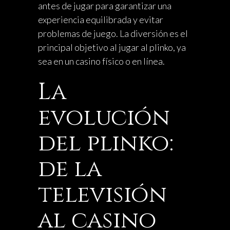
antes de jugar para garantizar una
experiencia equilibrada y evitar
problemas de juego. La diversión es el
principal objetivo al jugar al plinko, ya
sea en un casino físico o en línea.
La
evolución
del plinko:
de la
televisión
al casino