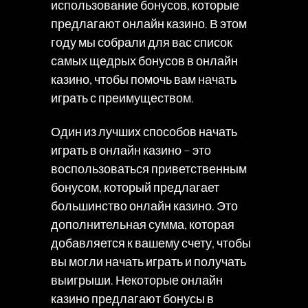
использование бонусов, которые
предлагают онлайн казино. В этом
году мы собрали для вас список
самых щедрых бонусов в онлайн
казино, чтобы помочь вам начать
играть с преимуществом.
Один из лучших способов начать
играть в онлайн казино – это
воспользоваться приветственным
бонусом, который предлагает
большинство онлайн казино. Это
дополнительная сумма, которая
добавляется к вашему счету, чтобы
вы могли начать играть и получать
выигрыши. Некоторые онлайн
казино предлагают бонусы в