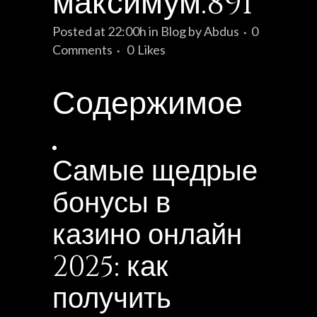
максимум.891
Posted at 22:00h
in
Blog
by
Abdus
0
Comments
0
Likes
Содержимое
Самые щедрые
бонусы в
казино онлайн
2025: как
получить