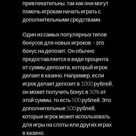
привлекательны, так как они могут
помочь игрокам начать играть с
дополнительными средствами.
Один из самых популярных типов
бонусов для новых игроков – это
бонус на депозит. Он обычно
предоставляется в виде процента
от суммы депозита, который игрок
делает в казино. Например, если
игрок делает депозит в 1000 рублей,
он может получить бонус в 50% от
этой суммы, то есть 500 рублей. Это
дополнительные 500 рублей,
которые игрок может использовать
для игры на слоты или других играх
в казино.