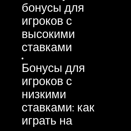
бонусы для
игроков с
высокими
ставками
Бонусы для
игроков с
низкими
ставками: как
играть на