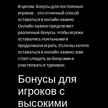
В целом, бонусы для постоянных
игроков – это отличный способ
оставаться в онлайн-казино.
Онлайн-казино предлагают
различные бонусы, чтобы игроки
оставались лояльными и
продолжали играть. Если вы хотите
оставаться в онлайн-казино, вам
стоит следить за бонусами и
участвовать в турнирах.
Бонусы для
игроков с
высокими