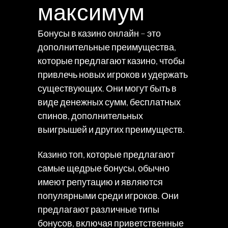
максимум
Бонусы в казино онлайн – это
дополнительные преимущества,
которые предлагают казино, чтобы
привлечь новых игроков и удержать
существующих. Они могут быть в
виде денежных сумм, бесплатных
спинов, дополнительных
выигрышей и других преимуществ.
Казино топ, которые предлагают
самые щедрые бонусы, обычно
имеют репутацию и являются
популярными среди игроков. Они
предлагают различные типы
бонусов, включая приветственные