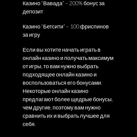
Казино “Вавада” – 200% бонус за
депозит
Казино “Бетсити” – 100 фриспинов
за игру
Если вы хотите начать играть в
онлайн казино и получать максимум
от игры, то вам нужно выбрать
подходящее онлайн казино и
воспользоваться его бонусами.
Некоторые онлайн казино
предлагают более щедрые бонусы,
чем другие, поэтому вам нужно
сравнить их и выбрать лучшее для
себя.