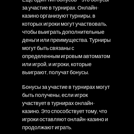
за участие в турнирах. Онлайн-
казино организуют турниры, в
которых игроки могут участвовать,
чтобы выиграть дополнительные
деньги или преимущества. Турниры
могут быть связаны с
определенным игровым автоматом
или игрой, и игроки, которые
выиграют, получат бонусы.
Бонусы за участие в турнирах могут
быть получены, если игрок
участвует в турнирах онлайн-
казино. Это способствует тому, что
игроки оставляют онлайн-казино и
продолжают играть.