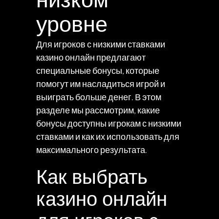
низком
уровне
Для игроков с низкими ставками
казино онлайн предлагают
специальные бонусы, которые
помогут им насладиться игрой и
выиграть больше денег. В этом
разделе мы рассмотрим, какие
бонусы доступны игрокам с низкими
ставками и как их использовать для
максимального результата.
Как выбрать
казино онлайн