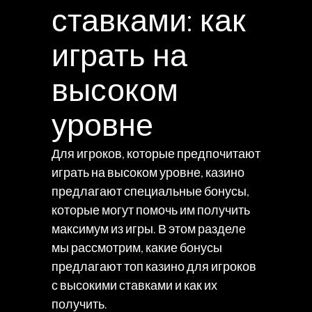
ставками: как
играть на
высоком
уровне
Для игроков, которые предпочитают
играть на высоком уровне, казино
предлагают специальные бонусы,
которые могут помочь им получить
максимум из игры. В этом разделе
мы рассмотрим, какие бонусы
предлагают топ казино для игроков
с высокими ставками и как их
получить.