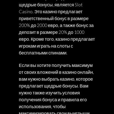
щедрые бонусы, является Slot
Casino. Это казино предлагает
приветственный бонус в размере
200% до 2000 евро, а также бонус за
депозит в размере 20% до 1000
евро. Кроме того, казино предлагает
игрокам играть на слоты с
бесплатными спинами.
Если вы хотите получить максимум
от своих вложений в казино онлайн,
вам нужно выбрать казино, которое
предлагает щедрые бонусы. Вам
нужно также изучить условия
получения бонуса и правила его
использования, чтобы
максимизировать свои выигрыши.