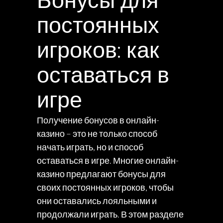
Бонусы для
постоянных
игроков: как
оставаться в
игре
Получение бонусов в онлайн-
казино – это не только способ
начать играть, но и способ
оставаться в игре. Многие онлайн-
казино предлагают бонусы для
своих постоянных игроков, чтобы
они оставались лояльными и
продолжали играть. В этом разделе