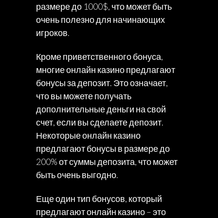
размере до 1000$, что может быть
очень полезно для начинающих
игроков.
Кроме приветственного бонуса,
многие онлайн казино предлагают
бонусы за депозит. Это означает,
что вы можете получать
дополнительные деньги на свой
счет, если вы сделаете депозит.
Некоторые онлайн казино
предлагают бонусы в размере до
200% от суммы депозита, что может
быть очень выгодно.
Еще один тип бонусов, который
предлагают онлайн казино – это