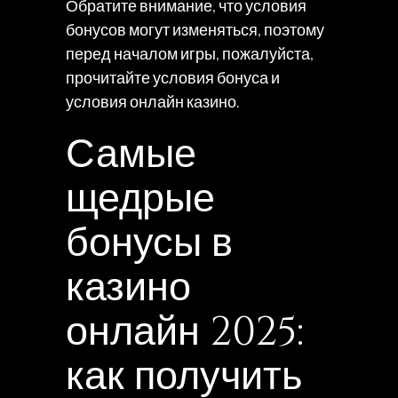
Обратите внимание, что условия
бонусов могут изменяться, поэтому
перед началом игры, пожалуйста,
прочитайте условия бонуса и
условия онлайн казино.
Самые
щедрые
бонусы в
казино
онлайн 2025:
как получить