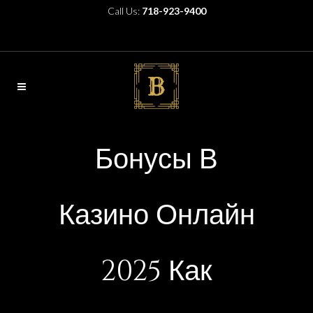
Call Us:
718-923-9400
Бонусы В
Казино Онлайн
2025 Как