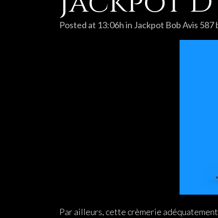
Jackpot D
Posted at 13:06h
in
Jackpot Bob Avis 587
Par ailleurs, cette crèmerie adéquatement