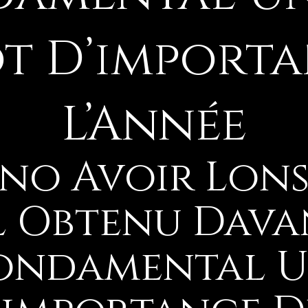
t D’import
L’Année
no Avoir Lons
 Il Obtenu Dav
’Fondamental U