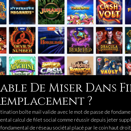
sable De Miser Dans Fi
Remplacement ?
ination boîte mail valide avec le mot de passe de fondamen
tal calcul de filet social comme réussir depuis jeter supp
l’fondamental de réseau sociétal placé par le coin haut droi