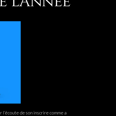
e L’Année
 l’écoute de son inscrire comme a