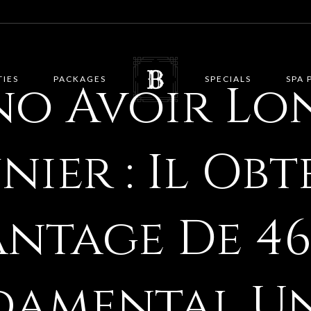
TIES
PACKAGES
SPECIALS
SPA 
no Avoir Lon
nier : Il Ob
ntage De 46 
damental Un