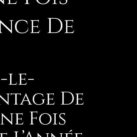
ance De
-le-
antage De
ne Fois