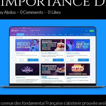
’importance D
by
Abdus
0 Comments
0
Likes
 connue des fondamental Française s’abstenir prouvée avoir