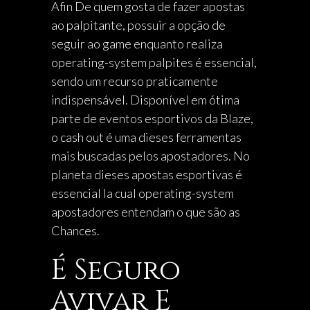
Afin De quem gosta de fazer apostas
ao palpitante, possuir a opção de
seguir ao game enquanto realiza
operating-system palpites é essencial,
sendo um recurso praticamente
indispensável. Disponível em ótima
parte de eventos esportivos da Blaze,
o cash out é uma dieses ferramentas
mais buscadas pelos apostadores. No
planeta dieses apostas esportivas é
essencial la cual operating-system
apostadores entendam o que são as
Chances.
É Seguro
Avivar E