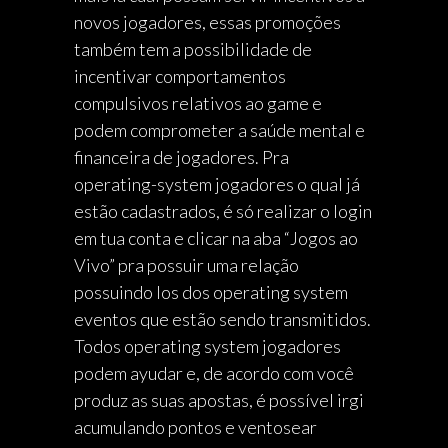
novos jogadores, essas promoções
também tem a possibilidade de
incentivar comportamentos
compulsivos relativos ao game e
podem comprometer a saúde mental e
financeira de jogadores. Pra
operating-system jogadores o qual já
estão cadastrados, é só realizar o login
em tua conta e clicar na aba “Jogos ao
Vivo” pra possuir uma relação
possuindo los dos operating system
eventos que estão sendo transmitidos.
Todos operating system jogadores
podem ayudar e, de acordo com você
produz as suas apostas, é possível irgi
acumulando pontos e ventosear