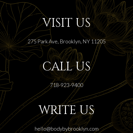
VISIT US
275 Park Ave, Brooklyn, NY 11205
CALL US
718-923-9400
WRITE US
hello@bodybybrooklyn.com