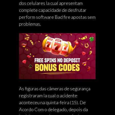
dos celulares la cual apresentam
complete capacidade de desfrutar
perform software Bad fire apostas sem
problemas.
As figuras das câmeras de segurança
registraram la cual o acidente
aconteceu na quinta-feira (15). De
Acordo Com o delegado, depois da