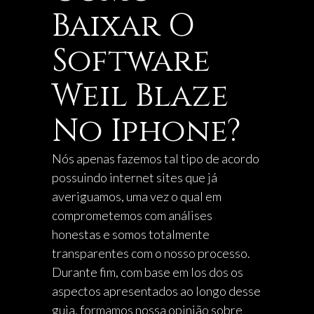
Baixar O
Software
Weil Blaze
No Iphone?
Nós apenas fazemos tal tipo de acordo
possuindo internet sites que já
averiguamos, uma vez o qual em
comprometemos com análises
honestas e somos totalmente
transparentes com o nosso processo.
Durante fim, com base em los dos os
aspectos apresentados ao longo desse
guia, formamos nossa opinião sobre