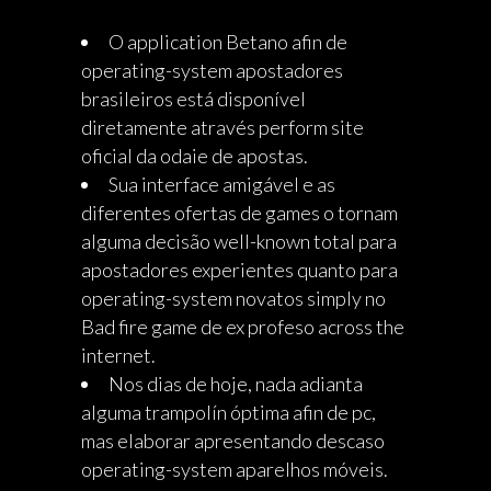
O application Betano afin de
operating-system apostadores
brasileiros está disponível
diretamente através perform site
oficial da odaie de apostas.
Sua interface amigável e as
diferentes ofertas de games o tornam
alguma decisão well-known total para
apostadores experientes quanto para
operating-system novatos simply no
Bad fire game de ex profeso across the
internet.
Nos dias de hoje, nada adianta
alguma trampolín óptima afin de pc,
mas elaborar apresentando descaso
operating-system aparelhos móveis.