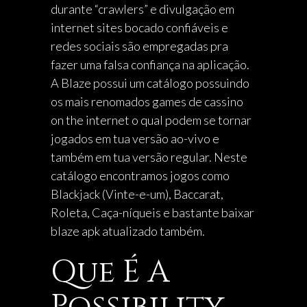
durante “crawlers” e divulgação em
internet sites bocado confiáveis e
redes sociais são empregadas pra
fazer uma falsa confiança na aplicação.
A Blaze possui um catálogo possuindo
os mais renomados games de cassino
on the internet o qual podem se tornar
jogados em tua versão ao-vivo e
também em tua versão regular. Neste
catálogo encontramos jogos como
Blackjack (Vinte-e-um), Baccarat,
Roleta, Caça-níqueis e bastante
baixar
blaze apk atualizado
também.
Que É A
Possibility