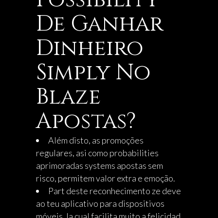
De Ganhar
Dinheiro
Simply No
Blaze
Apostas?
Além disto, as promoções
regulares, asi como probabilities
aprimoradas systems apostas sem
risco, permitem valor extra e emoção.
Part deste reconhecimento ze deve
ao teu aplicativo para dispositivos
móveis, la cual facilita muito a felicidad