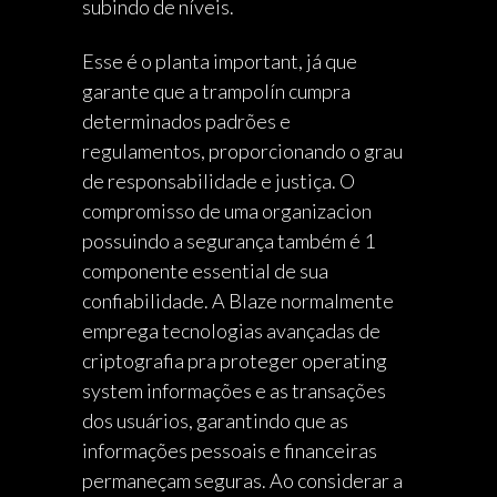
subindo de níveis.
Esse é o planta important, já que
garante que a trampolín cumpra
determinados padrões e
regulamentos, proporcionando o grau
de responsabilidade e justiça. O
compromisso de uma organizacion
possuindo a segurança também é 1
componente essential de sua
confiabilidade. A Blaze normalmente
emprega tecnologias avançadas de
criptografia pra proteger operating
system informações e as transações
dos usuários, garantindo que as
informações pessoais e financeiras
permaneçam seguras. Ao considerar a