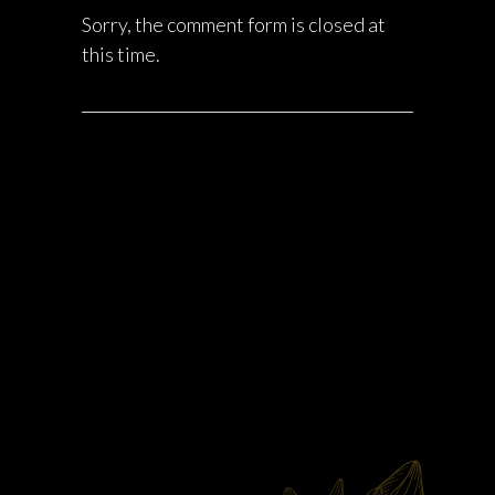
Sorry, the comment form is closed at
this time.