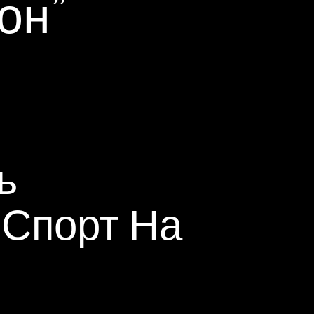
он”
ь
 Спорт На