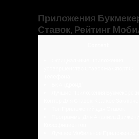
Приложения Букмекер
Ставок, Рейтинг Моб
Content
Официальные Приложения
усовершенство Ставок На Спорт С
Телефона
Бк Андроид”
Лучшие Приложения Букмекерски
Контор Для Ставок: Краткое Заключ
Топ Приложений ддя Ставок
Программы Для Анализа Движен
Коэффициентов
Лучшее Мобильное Приложение 