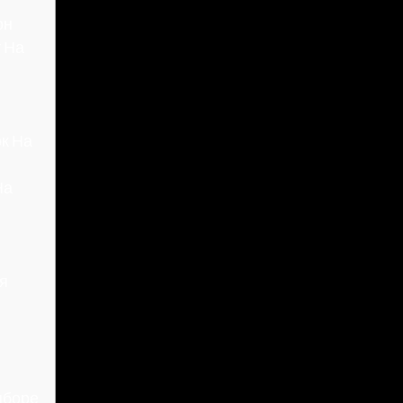
он
 На
к На
На
я
ыборе