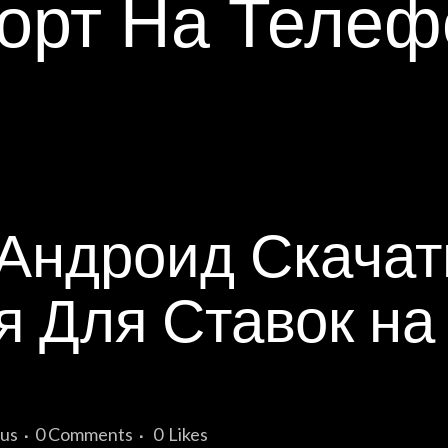
орт На Телеф
 Андроид Скачат
 Для Ставок на
us
0 Comments
0
Likes