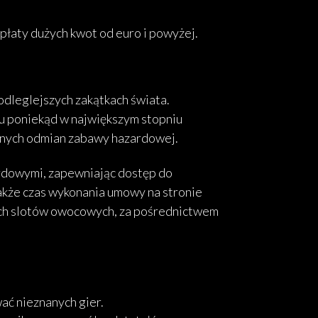
łaty dużych kwot od euro i powyżej.
odleglejszych zakątkach świata.
lu poniekąd w największym stopniu
wnych odmian zabawy hazardowej.
rdowymi, zapewniając dostęp do
akże czas wykonania umowy na stronie
ych slotów owocowych, za pośrednictwem
ać nieznanych gier.