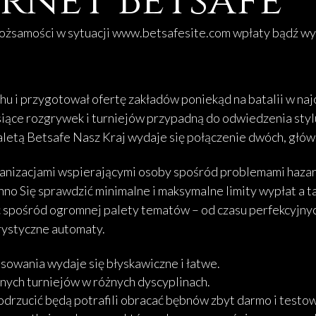
ernet Betsafe
ożsamości w sytuacji
www.betsafesite.com
wpłaty bądź wyp
u i przygotował ofertę zakładów poniekąd na batalii w naj
tysiące rozgrywek i turniejów przypadną do odwiedzenia sty
letą Betsafe Nasz Kraj wydaje się połączenie dwóch, głó
ganizacjami wspierającymi osoby spośród problemami haza
no Się sprawdzić minimalne i maksymalne limity wypłat a t
 spośród ogromnej palety tematów – od czasu perfekcyjn
urystyczne automaty.
sowania wydaje się błyskawiczne i łatwe.
nych turniejów w różnych dyscyplinach.
drzucić będą potrafili obracać bębnów zbyt darmo i testow