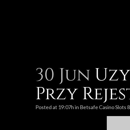
30 Jun
Uzy
Przy Rejes
Posted at 19:07h
in
Betsafe Casino Slots 