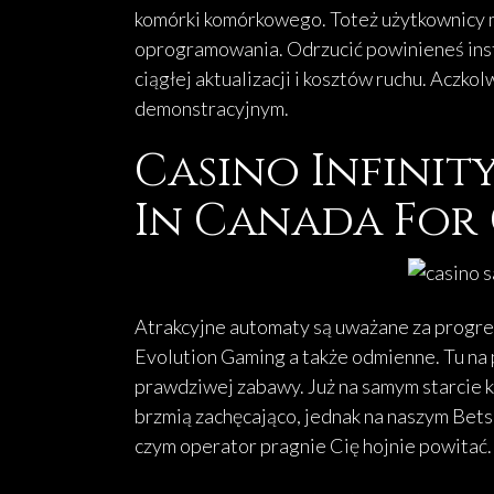
komórki komórkowego. Toteż użytkownicy mo
oprogramowania. Odrzucić powinieneś inst
ciągłej aktualizacji i kosztów ruchu. Aczko
demonstracyjnym.
Casino Infinity
In Canada For 
Atrakcyjne automaty są uważane za progre
Evolution Gaming a także odmienne. Tu na
prawdziwej zabawy. Już na samym starcie 
brzmią zachęcająco, jednak na naszym Bets
czym operator pragnie Cię hojnie powitać.