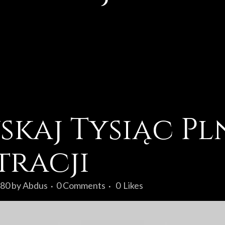
skaj Tysiąc P
tracji
880
by
Abdus
0 Comments
0
Likes