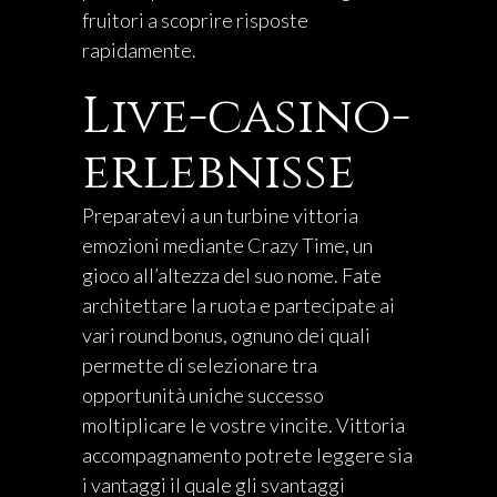
fruitori a scoprire risposte
rapidamente.
Live-casino-
erlebnisse
Preparatevi a un turbine vittoria
emozioni mediante Crazy Time, un
gioco all’altezza del suo nome. Fate
architettare la ruota e partecipate ai
vari round bonus, ognuno dei quali
permette di selezionare tra
opportunità uniche successo
moltiplicare le vostre vincite. Vittoria
accompagnamento potrete leggere sia
i vantaggi il quale gli svantaggi