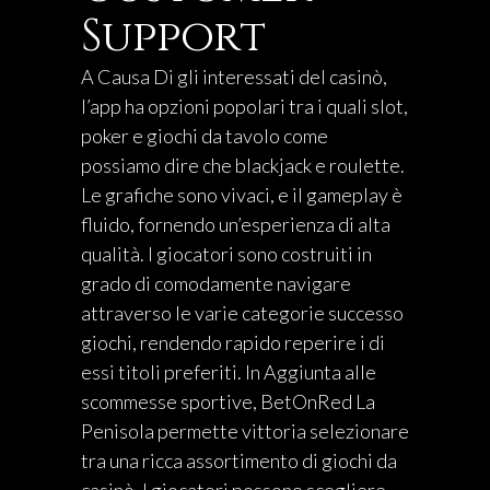
Support
A Causa Di gli interessati del casinò,
l’app ha opzioni popolari tra i quali slot,
poker e giochi da tavolo come
possiamo dire che blackjack e roulette.
Le grafiche sono vivaci, e il gameplay è
fluido, fornendo un’esperienza di alta
qualità. I giocatori sono costruiti in
grado di comodamente navigare
attraverso le varie categorie successo
giochi, rendendo rapido reperire i di
essi titoli preferiti. In Aggiunta alle
scommesse sportive, BetOnRed La
Penisola permette vittoria selezionare
tra una ricca assortimento di giochi da