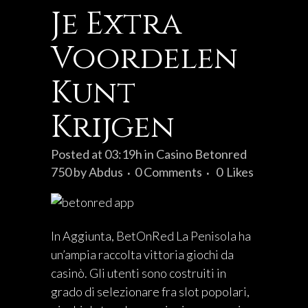
Je Extra
Voordelen
Kunt
Krijgen
Posted at 03:19h
in
Casino Betonred
750
by
Abdus
0 Comments
0
Likes
In Aggiunta, BetOnRed La Penisola ha
un’ampia raccolta vittoria giochi da
casinò. Gli utenti sono costruiti in
grado di selezionare fra slot popolari,