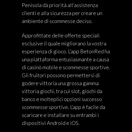
Penisola dà priorità all’assistenza
clienti e alla sicurezza per creare un
ambiente di scommesse deciso.
Approfittate delle offerte speciali
esclusive il quale migliorano la vostra
esperienza di gioco. L’app BetonRed ha
una piattaforma entusiasmante a causa
di casinò mobile e scommesse sportive.
Gli fruitori possono permettersi di
godere vittoria una grossa gamma
vittoria giochi, tra cui slot, giochi da
banco e molteplici opzioni successo
scommesse sportive. L’app è facile da
scaricare e installare su entrambi i
dispositivi Android e iOS.