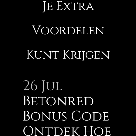
Je Extra
Voordelen
Kunt Krijgen
26 Jul
Betonred
Bonus Code
Ontdek Hoe