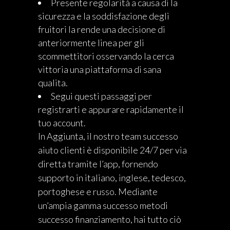
Presente regolarità a causa di la
sicurezza e la soddisfazione degli
fruitori la rende una decisione di
anteriormente linea per gli
scommettitori osservando la cerca
vittoria una piattaforma di sana
qualita.
Segui questi passaggi per
registrarti e appurare rapidamente il
tuo account.
In Aggiunta, il nostro team successo
aiuto clienti è disponibile 24/7 per via
diretta tramite l’app, fornendo
supporto in italiano, inglese, tedesco,
portoghese e russo. Mediante
un’ampia gamma successo metodi
successo finanziamento, hai tutto ciò