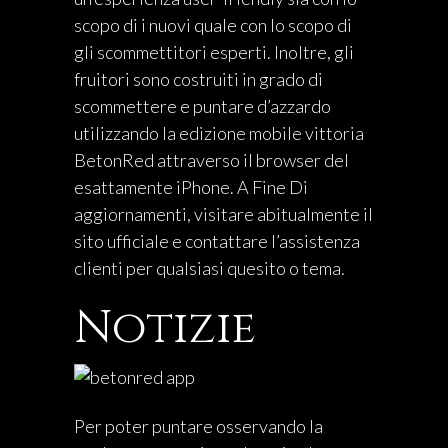
scopo di i nuovi quale con lo scopo di
gli scommettitori esperti. Inoltre, gli
fruitori sono costruiti in grado di
scommettere e puntare d’azzardo
utilizzando la edizione mobile vittoria
BetonRed attraverso il browser del
esattamente iPhone. A Fine Di
aggiornamenti, visitare abitualmente il
sito ufficiale e contattare l’assistenza
clienti per qualsiasi quesito o tema.
Notizie
Per poter puntare osservando la