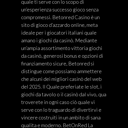
quale ti serve con lo scopo di
un’esperienza successo gioco senza
compromessi. Betonred Casino è un
sito di gioco d’azzardo online, meta
ideale per i giocatori italiani quale
amano i giochi da casinò. Mediante
un’ampia assortimento vittoria giochi
da casinò, generosi bonus e opzioni di
finanziamento sicure, Betonred si
distingue come possiamo ammettere
che alcuni dei migliori casinò del web
del 2025. Il Quale preferiate le slot, i
giochi da tavolo o il casinò dal vivo, qua
troverete in ogni caso ciò quale vi
serve con lo traguardo di divertirvi e
vincere costruiti in un ambito di sana
qualita e moderno. BetOnRed La