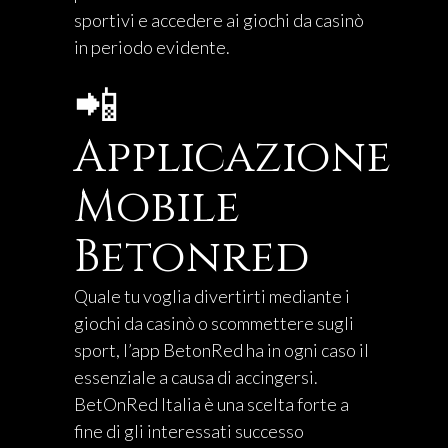
sportivi e accedere ai giochi da casinò
in periodo evidente.
📲
Applicazione
Mobile
Betonred
Quale tu voglia divertirti mediante i
giochi da casinò o scommettere sugli
sport, l’app BetonRed ha in ogni caso il
essenziale a causa di accingersi.
BetOnRed Italia è una scelta forte a
fine di gli interessati successo