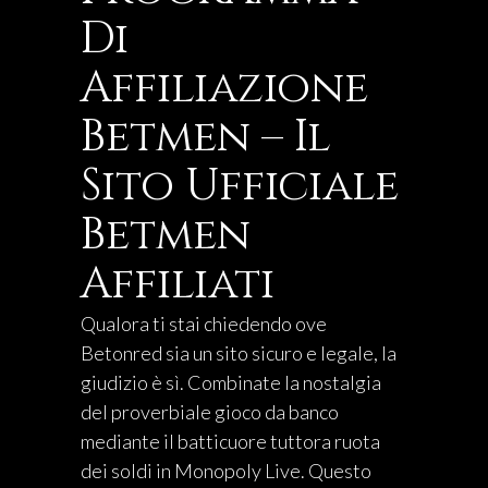
Di
Affiliazione
Betmen – Il
Sito Ufficiale
Betmen
Affiliati
Qualora ti stai chiedendo ove
Betonred sia un sito sicuro e legale, la
giudizio è sì. Combinate la nostalgia
del proverbiale gioco da banco
mediante il batticuore tuttora ruota
dei soldi in Monopoly Live. Questo