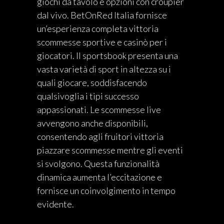
giochi da tavolo e opzioni con croupier
dal vivo. BetOnRed Italia fornisce
un’esperienza completa vittoria
scommesse sportive e casinò per i
giocatori. Il sportsbook presenta una
vasta varietà di sport in altezza su i
quali giocare, soddisfacendo
qualsivoglia i tipi successo
appassionati. Le scommesse live
avvengono anche disponibili,
consentendo agli fruitori vittoria
piazzare scommesse mentre gli eventi
si svolgono. Questa funzionalità
dinamica aumenta l’eccitazione e
fornisce un coinvolgimento in tempo
evidente.