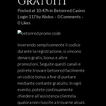
Gratuiti
Posted at 10:47h
in
Betonred Casino
Login 117
by
Abdus
0 Comments
0
Likes
Inserendo semplicemente il codice
durante la registrazione, si vincono
denaro gratis, bonus e altre
promozioni. Seguite questi canali e
potrete trovare
betonred
facilmente
un codice bonus a fine di puntare
mediante contante gratuito. In ogni
evento, potete continuamente
chiedere all’assistenza clientela
qualora non riuscite a trovarne alcuni.