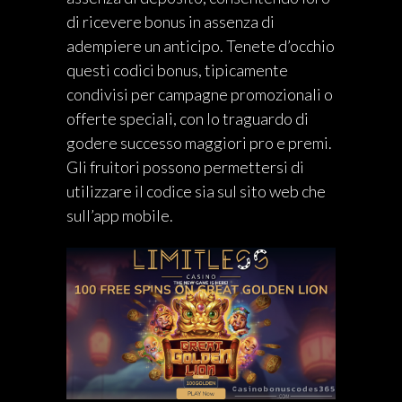
di ricevere bonus in assenza di
adempiere un anticipo. Tenete d’occhio
questi codici bonus, tipicamente
condivisi per campagne promozionali o
offerte speciali, con lo traguardo di
godere successo maggiori pro e premi.
Gli fruitori possono permettersi di
utilizzare il codice sia sul sito web che
sull’app mobile.