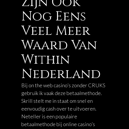
Zijn Ook
Nog Eens
Veel Meer
Waard Van
Within
Nederland
Bij on the web casino’s zonder CRUKS
gebruik ik vaak deze betaalmethode.
Skrill stelt me in staat om snel en
eenvoudig cash over te uitvoeren.
Neteller is een populaire
betaalmethode bij online casino’s