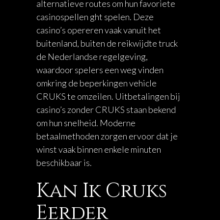
alternatieve routes om hun favoriete
casinospellen ght spelen. Deze
casino’s opereren vaak vanuit het
buitenland, buiten de reikwijdte truck
de Nederlandse regelgeving,
waardoor spelers een weg vinden
omkring de beperkingen vehicle
CRUKS te omzeilen. Uitbetalingen bij
casino’s zonder CRUKS staan bekend
om hun snelheid. Moderne
betaalmethoden zorgen ervoor dat je
winst vaak binnen enkele minuten
beschikbaar is.
Kan Ik Cruks
Eerder