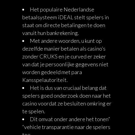
Het populaire Nederlandse
betaalsysteem iDEAL stelt spelers in
staat om directe betalingen te doen
vanuit hun bankrekening.
Met andere woorden, u kunt op
dezelfde manier betalen als casino’s
zonder CRUKS en je curved er zeker
van dat je persoonlijke gegevens niet
worden gedeeld met para
Kansspelautoriteit.
Het is dus van cruciaal belang dat
spelers goed onderzoek doen naar het
casino voordat ze besluiten omkring er
te spelen.
Dit omvat onder andere het tonen”
“vehicle transparantie naar de spelers
toe.