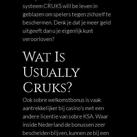
systeem CRUKS will be leven in
geblazen om spelers tegen zichzelf te
beschermen. Denk je dat je meer geld
uitgeeft dan u je eigenlijk kunt
veroorloven?
Wat Is
Usually
Cruks?
Ook sobre welkomstbonus is vaak
aantrekkelijker bij casino’s met een
andere licentie van sobre KSA. Waar
inside Nederland de bonussen zeer
bescheiden blijven, kunnen ze bij een