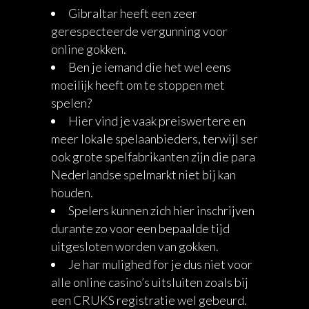
Gibraltar heeft een zeer
gerespecteerde vergunning voor
online gokken.
Ben je iemand die het wel eens
moeilijk heeft om te stoppen met
spelen?
Hier vind je vaak preiswertere en
meer lokale spelaanbieders, terwijl ser
ook grote spelfabrikanten zijn die para
Nederlandse spelmarkt niet bij kan
houden.
Spelers kunnen zich hier inschrijven
durante zo voor een bepaalde tijd
uitgesloten worden van gokken.
Je har mulighed for je dus niet voor
alle online casino’s uitsluiten zoals bij
een CRUKS registratie wel gebeurd.