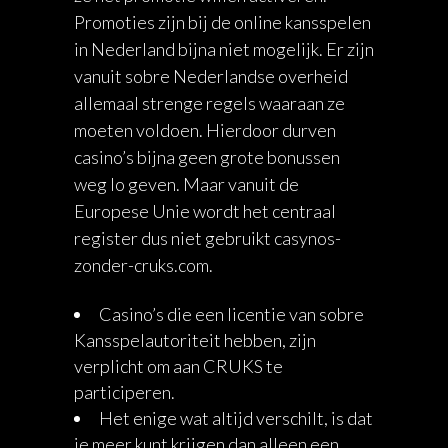
Promoties zijn bij de online kansspelen
in Nederland bijna niet mogelijk. Er zijn
vanuit sobre Nederlandse overheid
allemaal strenge regels waaraan ze
moeten voldoen. Hierdoor durven
casino’s bijna geen grote bonussen
weg lo geven. Maar vanuit de
Europese Unie wordt het centraal
register dus niet gebruikt
casynos-
zonder-cruks.com
.
Casino’s die een licentie van sobre
Kansspelautoriteit hebben, zijn
verplicht om aan CRUKS te
participeren.
Het enige wat altijd verschilt, is dat
je meer kunt krijgen dan alleen een