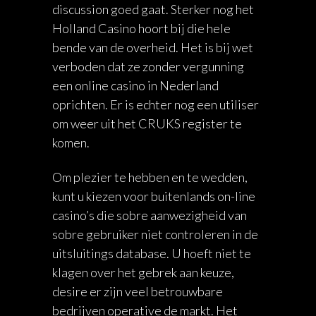
discussion goed gaat. Sterker nog het
Holland Casino hoort bij die hele
bende van de overheid. Het is bij wet
verboden dat ze zonder vergunning
een online casino in Nederland
oprichten. Er is echter nog een utiliser
om weer uit het CRUKS register te
komen.
Om plezier te hebben en te wedden,
kunt u kiezen voor buitenlands on-line
casino’s die sobre aanwezigheid van
sobre gebruiker niet controleren in de
uitsluitings database. U hoeft niet te
klagen over het gebrek aan keuze,
desire er zijn veel betrouwbare
bedrijven operative de markt. Het