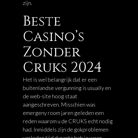
zijn.
Beste
Casino’s
Zonder
Cruks 2024
Het is wel belangrijk dat er een
buitenlandse vergunning is usually en
de web-site hoog staat
aangeschreven. Misschien was
emergeny room jaren geleden een
reden waarom u de CRUKS echt nodig
had. Inmiddels zijn de gokproblemen
verleden tijd durante heb je weer