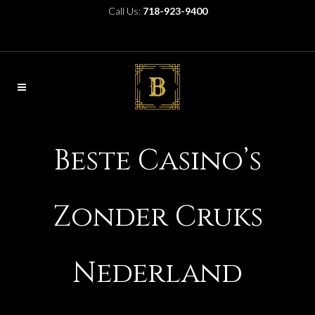
Call Us:
718-923-9400
Beste Casino’s
Zonder Cruks
Nederland