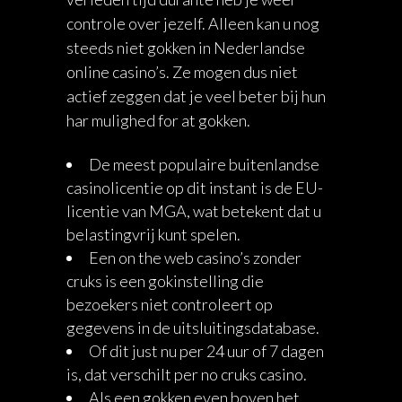
controle over jezelf. Alleen kan u nog
steeds niet gokken in Nederlandse
online casino’s. Ze mogen dus niet
actief zeggen dat je veel beter bij hun
har mulighed for at gokken.
De meest populaire buitenlandse
casinolicentie op dit instant is de EU-
licentie van MGA, wat betekent dat u
belastingvrij kunt spelen.
Een on the web casino’s zonder
cruks is een gokinstelling die
bezoekers niet controleert op
gegevens in de uitsluitingsdatabase.
Of dit just nu per 24 uur of 7 dagen
is, dat verschilt per no cruks casino.
Als een gokken even boven het