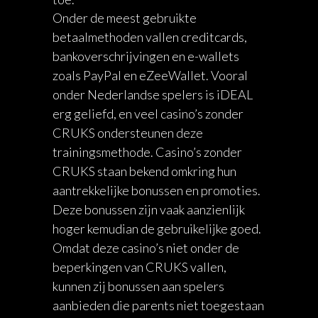
Onder de meest gebruikte
betaalmethoden vallen creditcards,
bankoverschrijvingen en e-wallets
zoals PayPal en eZeeWallet. Vooral
onder Nederlandse spelers is iDEAL
erg geliefd, en veel casino’s zonder
CRUKS ondersteunen deze
trainingsmethode. Casino’s zonder
CRUKS staan bekend omkring hun
aantrekkelijke bonussen en promoties.
Deze bonussen zijn vaak aanzienlijk
hoger kemudian de gebruikelijke goed.
Omdat deze casino’s niet onder de
beperkingen van CRUKS vallen,
kunnen zij bonussen aan spelers
aanbieden die parents niet toegestaan