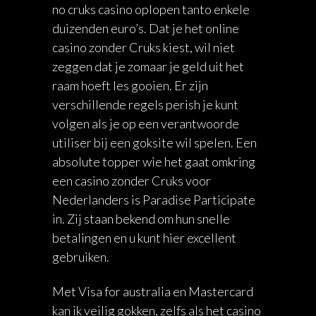
no cruks casino oplopen tanto enkele
duizenden euro’s. Dat je het online
casino zonder Cruks kiest, wil niet
zeggen dat je zomaar je geld uit het
raam hoeft les gooien. Er zijn
verschillende regels perish je kunt
volgen als je op een verantwoorde
utiliser bij een goksite wil spelen. Een
absolute topper wie het gaat omkring
een casino zonder Cruks voor
Nederlanders is Paradise Participate
in. Zij staan bekend om hun snelle
betalingen en u kunt hier excellent
gebruiken.
Met Visa for australia en Mastercard
kan ik veilig gokken, zelfs als het casino